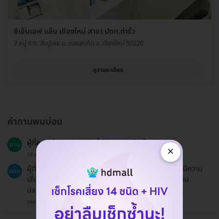
ซีเอ็มเอฟ แล็บ เชียงใหม่ สาขา ปตท.ท่ารั้ว
7 หมู่ 8 ต. สันปูเลย อ. ดอยสะเก็ด จ. เชียงใหม่ 50220
ดูรายละเอียด
คำถามพบบ่อย
ผู้ที่ควรเข้ารับการตรวจนี้มีลักษณะอย่างไร?
ถาม
×
19 ธ.ค. 2024
ผู้ที่มีอาการผิดปกติ หรือมีพฤติกรรมการมีเพศสัมพันธ์ที่มีความ
ตอบ
เสี่ยง เช่น เปลี่ยนคู่นอนบ่อย ควรเข้ารับการตรวจเพื่อความ
ปลอดภัย.
ตอบโดยทีมงาน HD