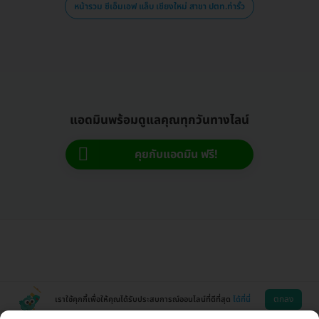
หน้ารวม ซีเอ็มเอฟ แล็บ เชียงใหม่ สาขา ปตท.ท่ารั้ว
แอดมินพร้อมดูแลคุณทุกวันทางไลน์
คุยกับแอดมิน ฟรี!
ตกลง
เราใช้คุกกี้เพื่อให้คุณได้รับประสบการณ์ออนไลน์ที่ดีที่สุด
ได้ที่นี่