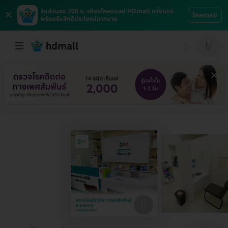
×
รับส่วนลด 200 บ. เพียงโหลดแอป HDmall ครั้งแรก
โหลดเลย
พร้อมรับสิทธิประโยชน์มากมาย