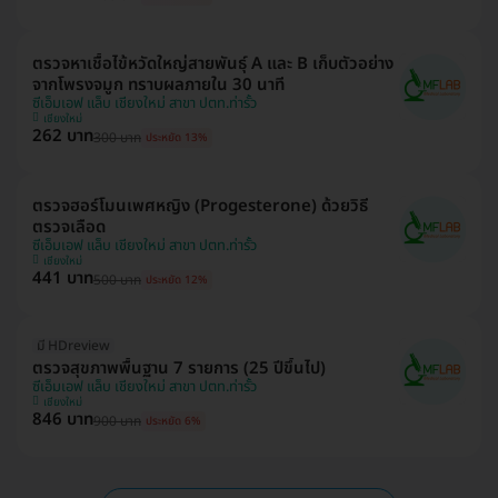
ตรวจหาเชื้อไข้หวัดใหญ่สายพันธุ์ A และ B เก็บตัวอย่าง
จากโพรงจมูก ทราบผลภายใน 30 นาที
ซีเอ็มเอฟ แล็บ เชียงใหม่ สาขา ปตท.ท่ารั้ว
เชียงใหม่
262 บาท
300 บาท
ประหยัด 13%
ตรวจฮอร์โมนเพศหญิง (Progesterone) ด้วยวิธี
ตรวจเลือด
ซีเอ็มเอฟ แล็บ เชียงใหม่ สาขา ปตท.ท่ารั้ว
เชียงใหม่
441 บาท
500 บาท
ประหยัด 12%
มี HDreview
ตรวจสุขภาพพื้นฐาน 7 รายการ (25 ปีขึ้นไป)
ซีเอ็มเอฟ แล็บ เชียงใหม่ สาขา ปตท.ท่ารั้ว
เชียงใหม่
846 บาท
900 บาท
ประหยัด 6%