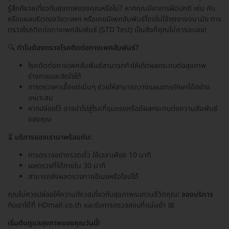
รู้สึกกังวลเกี่ยวกับสุขภาพของคุณหรือไม่? หากคุณมีอาการผิดปกติ เช่น คัน
หรือแผลบริเวณอวัยวะเพศ หรือเคยมีเพศสัมพันธ์โดยไม่ใช้ถุงยางอนามัย การ
ตรวจโรคติดต่อทางเพศสัมพันธ์ (STD Test) เป็นสิ่งที่คุณไม่ควรละเลย!
🔍
ทำไมต้องตรวจโรคติดต่อทางเพศสัมพันธ์?
โรคติดต่อทางเพศสัมพันธ์สามารถทำให้เกิดผลกระทบต่อสุขภาพ
ร่างกายและจิตใจได้
การตรวจหาเชื้อแต่เนิ่นๆ ช่วยให้สามารถวางแผนการรักษาได้อย่าง
เหมาะสม
หากปล่อยไว้ อาจนำไปสู่โรคที่รุนแรงหรือมีผลกระทบต่อความสัมพันธ์
ของคุณ
⏳
บริการของเรามาพร้อมกับ:
การตรวจอย่างรวดเร็ว ใช้เวลาเพียง 10 นาที
ผลตรวจที่ได้ภายใน 30 นาที
สามารถส่งผลตรวจทางอีเมลหรือไลน์ได้
คุณไม่ควรปล่อยให้ความกังวลเกี่ยวกับสุขภาพรบกวนชีวิตคุณ!
จองบริการ
กับเราได้ที่ HDmall.co.th และรับการตรวจสอบที่แม่นยำ 📅
เริ่มต้นดูแลสุขภาพของคุณวันนี้!