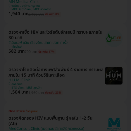
MN Medical Clinic
จตุจักร , จตุจักร,กรุงเทพ
MRT รัชดาภิเษก , MRT ลาดพร้าว
1,940 บาท
2,100 บาท
ประหยัด 8%
ตรวจหาเชื้อ HIV และไวรัสตับอักเสบบี ทราบผลภายใน
30 นาที
ซีเอ็มเอฟ แล็บ เชียงใหม่ สาขา ปตท.ท่ารั้ว
เชียงใหม่
582 บาท
700 บาท
ประหยัด 17%
ตรวจหาโรคติดต่อทางเพศสัมพันธ์ 4 รายการ ทราบผล
ภายใน 15 นาที ด้วยวิธีเจาะเลือด
H.U.M. Clinic
คลองเตย
BTS อโศก , MRT สุขุมวิท
1,504 บาท
1,960 บาท
ประหยัด 23%
ตรวจคัดกรอง HIV แบบพื้นฐาน รู้ผลใน 1-2 วัน
(Ab)
MedConsult Clinic (เมดคอนซัลท์คลินิกเวชกรรม)