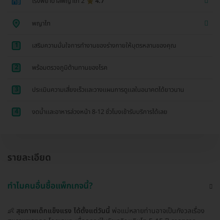
โรงพยาบาลพญาไท 2
4.7
พญาไท
1
เสริมความมั่นใจการทำงานของร่างกายให้บุตรหลานของคุณ
2
พร้อมตรวจภูมิต้านทานของโรค
3
ประเมินความเสี่ยงเร็วเเละวางเเผนการดูเเลในอนาคตได้ยาวนาน
4
งดน้ำเเละอาหารล่วงหน้า 8-12 ชั่วโมงเข้ารับบริการได้เลย
รายละเอียด
ทำไมคนอื่นซื้อแพ็กเกจนี้?
👶
สุขภาพเด็กแข็งแรง ได้ตั้งแต่วันนี้
พ่อแม่หลายท่านอาจเป็นกังวลเรื่อง