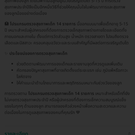
สุขภาพของลูก โดยเฉพาะเมื่อลูกอยู่ในวัยเจริญเติบโต 5-15 ปี การตรวจ
สุขภาพประจำปีจึงเป็นอีกหนึ่งวิธีที่ช่วยให้คุณมั่นใจในพัฒนาการและสุขภาพ
ของลูกน้อยอย่างต่อเนื่อง
🏥
โปรแกรมตรวจสุขภาพเด็ก 14 รายการ
นี้ออกแบบมาเพื่อเด็กอายุ 5-15
ปี เหมาะสำหรับผู้ปกครองที่ต้องการตรวจเช็กสุขภาพร่างกายโดยละเอียดทั้ง
ภายนอกและภายใน ตั้งแต่การวัดส่วนสูง น้ำหนัก ตรวจสายตา ไปจนถึงตรวจ
เลือดและปัสสาวะ ครอบคลุมอวัยวะและระบบสำคัญที่มีผลต่อการเจริญเติบโต
✨
ประโยชน์ของการตรวจสุขภาพเด็ก
ช่วยติดตามพัฒนาการของเด็กและรายงานจุดที่ควรดูแลเพิ่มเติม
คัดกรองปัญหาสุขภาพที่อาจเกิดตั้งแต่ระยะแรก เช่น ภูมิแพ้หรือภาวะ
โลหิตจาง
ให้คำแนะนำด้านโภชนาการและพฤติกรรมเหมาะกับช่วงวัยของลูก
การตรวจตาม
โปรแกรมตรวจสุขภาพเด็ก 14 รายการ
เหมาะสำหรับเด็กที่ยัง
ไม่เคยตรวจสุขภาพประจำปี หรือผู้ปกครองที่ต้องการเช็กความสมบูรณ์แข็ง
แรงในทุกๆ ด้านของลูก สามารถจองคิวล่วงหน้าเพื่อความสะดวกและความ
ต่อเนื่องในการดูแลสุขภาพของคนที่คุณรัก 💙
รายละเอียด