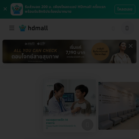
×
รับส่วนลด 200 บ. เพียงโหลดแอป HDmall ครั้งแรก
โหลดเลย
พร้อมรับสิทธิประโยชน์มากมาย