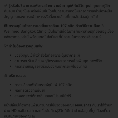
🌱
รู้หรือไม่? อาการแพ้อาจสร้างความรำคาญให้กับชีวิตคุณ!
คุณเคยรู้สึก
คันจมูก น้ำมูกไหล หรือมีผื่นขึ้นโดยไม่ทราบสาเหตุไหม? อาการเหล่านี้อาจเป็น
สัญญาณของการแพ้อาหารหรือสิ่งแวดล้อมที่คุณสัมผัสอยู่ทุกวัน!
🏥
ตรวจภูมิแพ้อาหารและสิ่งแวดล้อม 107 ชนิด ด้วยวิธีเจาะเลือด
ที่
Wellmed Bangkok Clinic เป็นโอกาสที่ดีในการค้นหาสาเหตุที่ซ่อนอยู่เบื้อง
หลังอาการเหล่านี้ พร้อมเทคโนโลยีและที่มีความในการตรวจวิเคราะห์
💡
ทำไมต้องตรวจภูมิแพ้?
ช่วยให้คุณเข้าใจว่าสิ่งใดที่อาจกระตุ้นอาการแพ้
สามารถปรับเปลี่ยนพฤติกรรมและอาหารเพื่อเพิ่มคุณภาพชีวิต
การทราบข้อมูลอาจช่วยป้องกันอาการแพ้ในอนาคต
🩸
บริการรวม:
ตรวจเลือดเพื่อวิเคราะห์ภูมิแพ้ 107 ชนิด
ผลการตรวจที่แม่นยำ
ส่งผลตรวจให้ทางอีเมลและไปรษณีย์ฟรี
อย่าปล่อยให้อาการแพ้รบกวนการใช้ชีวิตของคุณ!
จองบริการ
กับเราได้ง่ายๆ
ผ่าน HDmall.co.th และเริ่มต้นก้าวสู่ชีวิตที่ดีกว่าด้วยข้อมูลที่ถูกต้องเกี่ยว
กับสุขภาพของคุณ 📅