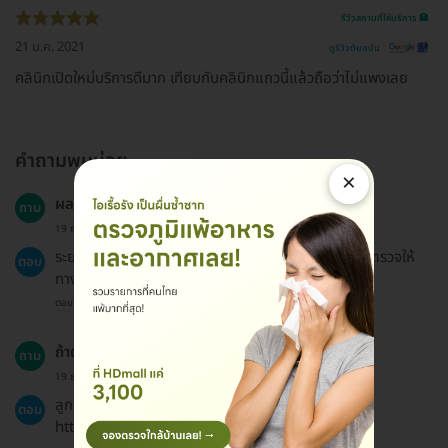
รีวิวสถานที่ให้บริการ 🏥
21 ม.ค. 2021
ดูรีวิวต้นฉบับ
คลินิกเปิดใหม่บริการดีมาก เทียบกับคลินิกแถวนี้แล้วถือว่าไม่แพงเลย
คำถามพบบ่อย
×
ผลตรวจจะใช้เวลานานแค่ไหนถึงจะรู้ผล?
ถาม
19 ธ.ค. 2024
ระยะเวลารอผลตรวจประมาณ 3 วันทำการ และจะส่งผลตรวจให้
ตอบ
ทางอีเมลและทางไปรษณีย์ฟรี.
ตอบโดยทีมงาน HD
ถ้าต้องการขอคืนเงินต้องทำอย่างไร?
ถาม
19 ธ.ค. 2024
ลูกค้าสามารถอ่านนโยบายการคืนเงินได้ตามลิงก์นี้
ตอบ
https://hdmall.co.th/c/refund-policy-hdmall.