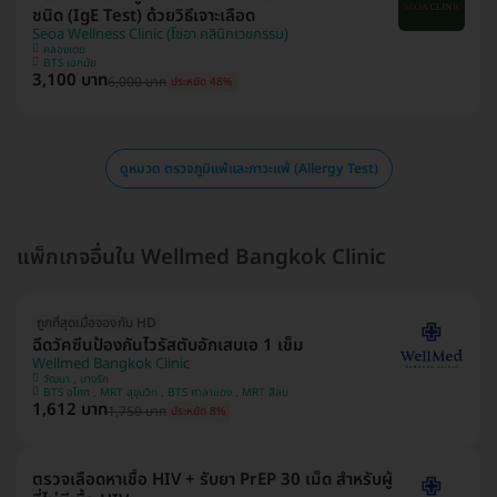
ชนิด (IgE Test) ด้วยวิธีเจาะเลือด
Seoa Wellness Clinic (โซอา คลินิกเวชกรรม)
คลองเตย
BTS เอกมัย
3,100 บาท
6,000 บาท
ประหยัด 48%
ดูหมวด ตรวจภูมิแพ้และภาวะแพ้ (Allergy Test)
แพ็กเกจอื่นใน Wellmed Bangkok Clinic
ถูกที่สุดเมื่อจองกับ HD
ฉีดวัคซีนป้องกันไวรัสตับอักเสบเอ 1 เข็ม
Wellmed Bangkok Clinic
วัฒนา , บางรัก
BTS อโศก , MRT สุขุมวิท , BTS ศาลาแดง , MRT สีลม
1,612 บาท
1,750 บาท
ประหยัด 8%
ตรวจเลือดหาเชื้อ HIV + รับยา PrEP 30 เม็ด สำหรับผู้