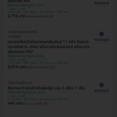
ที่ไม่มีเชื้อ HIV
Wellmed Bangkok Clinic
วัฒนา , บางรัก
BTS อโศก , MRT สุขุมวิท , BTS ศาลาแดง , MRT สีลม
2,716 บาท
2,800 บาท
ประหยัด 3%
ถูกที่สุดเมื่อจองกับ HD
ขายดีมาก
ตรวจหาโรคติดต่อทางเพศสัมพันธ์ 11 ชนิด โดยการ
ตรวจปัสสาวะ ลำคอ หรือภายในช่องคลอด พร้อมเจาะ
เลือดตรวจ HIV
Wellmed Bangkok Clinic
วัฒนา , บางรัก
BTS อโศก , MRT สุขุมวิท , BTS ศาลาแดง , MRT สีลม
4,074 บาท
4,850 บาท
ประหยัด 16%
ดีลฮิตย่านอโศก 🔥
ฉีดยาคุมกำเนิดสำหรับผู้หญิง แบบ 3 เดือน 1 เข็ม
Wellmed Bangkok Clinic
วัฒนา , บางรัก
BTS อโศก , MRT สุขุมวิท , BTS ศาลาแดง , MRT สีลม
446 บาท
450 บาท
ประหยัด 1%