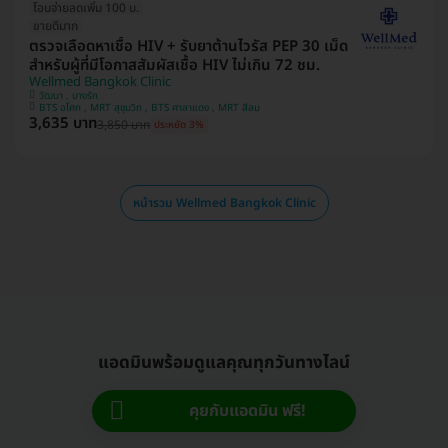
โอนจ่ายลดเพิ่ม 100 บ.
ขายดีมาก
ตรวจเลือดหาเชื้อ HIV + รับยาต้านไวรัส PEP 30 เม็ด
สำหรับผู้ที่มีโอกาสสัมผัสเชื้อ HIV ไม่เกิน 72 ชม.
Wellmed Bangkok Clinic
วัฒนา , บางรัก
BTS อโศก , MRT สุขุมวิท , BTS ศาลาแดง , MRT สีลม
3,635 บาท
3,850 บาท
ประหยัด 3%
หน้ารวม Wellmed Bangkok Clinic
แอดมินพร้อมดูแลคุณทุกวันทางไลน์
คุยกับแอดมิน ฟรี!