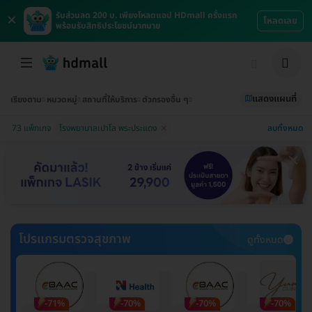
×
รับส่วนลด 200 บ. เพียงโหลดแอป HDmall ครั้งแรก
โหลดเลย
พร้อมรับสิทธิประโยชน์มากมาย
แสดงแผนที่
เรียงตาม
หมวดหมู่
สถานที่ให้บริการ
ตัวกรองอื่น ๆ
ลบทั้งหมด
73 แพ็กเกจ
โรงพยาบาลเปาโล พระประแดง
โปรแกรมตรวจสุขภาพ
ดูทั้งหมด
-71%
-70%
-70%
-70%