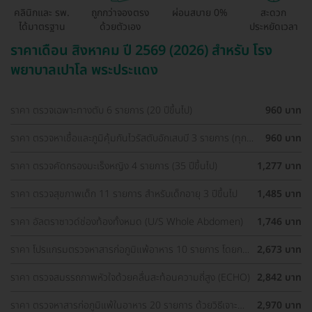
คลินิกและ รพ.
ถูกกว่าจองตรง
ผ่อนสบาย 0%
สะดวก
ได้มาตรฐาน
ด้วยตัวเอง
ประหยัดเวลา
ราคาเดือน สิงหาคม ปี 2569 (2026) สำหรับ โรง
พยาบาลเปาโล พระประแดง
ราคา ตรวจเฉพาะทางตับ 6 รายการ (20 ปีขึ้นไป)
960 บาท
ราคา ตรวจหาเชื้อและภูมิคุ้มกันไวรัสตับอักเสบบี 3 รายการ (ทุก
960 บาท
ช่วงวัย)
ราคา ตรวจคัดกรองมะเร็งหญิง 4 รายการ (35 ปีขึ้นไป)
1,277 บาท
ราคา ตรวจสุขภาพเด็ก 11 รายการ สำหรับเด็กอายุ 3 ปีขึ้นไป
1,485 บาท
ราคา อัลตราซาวด์ช่องท้องทั้งหมด (U/S Whole Abdomen)
1,746 บาท
ราคา โปรแกรมตรวจหาสารก่อภูมิแพ้อาหาร 10 รายการ โดยการ
2,673 บาท
สะกิดผิวหนัง (5 ปีขึ้นไป)
ราคา ตรวจสมรรถภาพหัวใจด้วยคลื่นสะท้อนความถี่สูง (ECHO)
2,842 บาท
ราคา ตรวจหาสารก่อภูมิแพ้ในอาหาร 20 รายการ ด้วยวิธีเจาะ
2,970 บาท