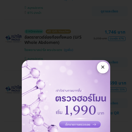
สมุทรปราการ
ดูรายละเอียด
BTS ปากน้ำ
1,746 บาท
มี HDreview
ฟรี! Gift Voucher
อัลตราซาวด์ช่องท้องทั้งหมด (U/S
3,298 บาท
ประหยัด 47%
Whole Abdomen)
โรงพยาบาลเปาโล พระประแดง
สมุทรปราการ
ดูรายละเอียด
BTS ปากน้ำ
×
12,590 บาท
ฟรี! Gift Voucher
ตรวจสุขภาพตามช่วงวัย 38 รายการ
29,905 บาท
ประหยัด 55%
รวมตรวจ EST (ผู้หญิง 60 ปีขึ้นไป)
โรงพยาบาลเปาโล พระประแดง
ดูรายละเอียด
สมุทรปราการ
จ่ายด้วย QR
BTS ปากน้ำ