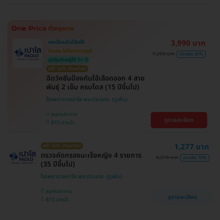
3,990 บาท
เคยเป็นแล้วก็ฉีดได้
ฉีดเลย ไม่ต้องตรวจภูมิ
7,200 บาท
ประหยัด 45%
ภูมิคุ้มกันอยู่ได้ 5+ ปี
ฟรี! Gift Voucher
ฉีดวัคซีนป้องกันไข้เลือดออก 4 สาย
พันธุ์ 2 เข็ม ครบโดส (15 ปีขึ้นไป)
โรงพยาบาลเปาโล พระประแดง
สมุทรปราการ
ดูรายละเอียด
BTS ปากน้ำ
1,277 บาท
ฟรี! Gift Voucher
ตรวจคัดกรองมะเร็งหญิง 4 รายการ
4,218 บาท
ประหยัด 70%
(35 ปีขึ้นไป)
โรงพยาบาลเปาโล พระประแดง
สมุทรปราการ
ดูรายละเอียด
BTS ปากน้ำ