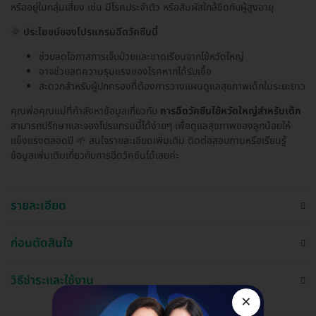
หรืออยู่ในกลุ่มเสี่ยง เช่น มีโรคประจำตัว หรือสัมผัสใกล้ชิดกับผู้สูงอายุ
🌞
ประโยชน์ของโปรแกรมฉีดวัคซีนนี้
ช่วยลดโอกาสการเจ็บป่วยและขาดเรียนจากไข้หวัดใหญ่
อาจช่วยลดความรุนแรงของโรคหากได้รับเชื้อ
สะดวกสำหรับผู้ปกครองที่ต้องการวางแผนดูแลสุขภาพเด็กในระยะยาว
คุณพ่อคุณแม่ที่กำลังหาข้อมูลเกี่ยวกับ
การฉีดวัคซีนไข้หวัดใหญ่สำหรับเด็ก
สามารถปรึกษาและจองโปรแกรมนี้ได้ง่ายๆ เพื่อดูแลสุขภาพของลูกน้อยให้
แข็งแรงตลอดปี 🌱 สนใจรายละเอียดเพิ่มเติม ติดต่อสอบถามหรือเรียนรู้
ข้อมูลเพิ่มเติมเกี่ยวกับการฉีดวัคซีนได้เลยค่ะ
รายละเอียด
ก่อนตัดสินใจ
วิธีชำระและใช้งาน
×