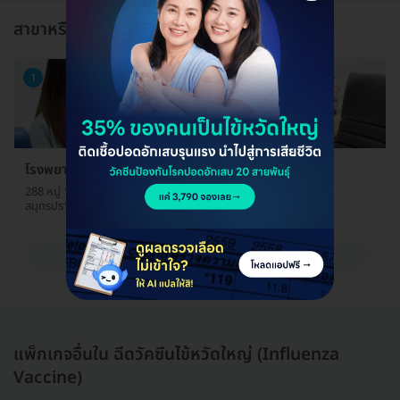
สาขาหรือแผนกที่ให้บริการ
1
โรงพยาบาลเปาโล พระประแดง ศูนย์กุมารเวชกรรม
288 หมู่ 1 ถ. สุขสวัสดิ์ ต. ปากคลองบางปลากด อ. พระสมุทรเจดีย์ จ.
สมุทรปราการ 10290
ดูรายละเอียด
แพ็กเกจอื่นใน ฉีดวัคซีนไข้หวัดใหญ่ (Influenza
Vaccine)