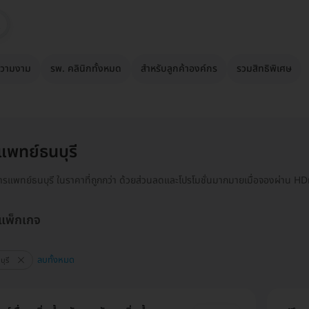
วามงาม
รพ. คลินิกทั้งหมด
สำหรับลูกค้าองค์กร
รวมสิทธิพิเศษ
แพทย์ธนบุรี
์การแพทย์ธนบุรี ในราคาที่ถูกกว่า ด้วยส่วนลดและโปรโมชั่นมากมายเมื่อจองผ่าน 
 แพ็กเกจ
ลบทั้งหมด
ุรี