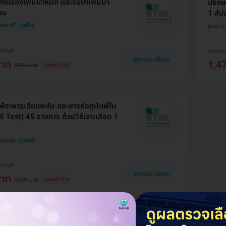
์เรื่องเพิ่มน้ำหนัก และรับยาเพิ่มน้ำ
ปรึกษ
ือน
1 สัป
์ธนบุรี
ศูนย์กา
HDmall
ราคาจอ
ดูรายละเอียด
บาท
1,4
3,850 บาท
ประหยัด 2%
พ้อาหารเฉียบพลัน และสารก่อภูมิแพ้ใน
E Test) 45 รายการ ด้วยวิธีเจาะเลือด 1
์ธนบุรี
HDmall
ดูรายละเอียด
บาท
9,000 บาท
ประหยัด 1%