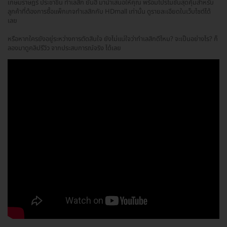
เกษมราษฎร์ ประชาชื่น ทำเลสิก ยันฮี มานำเสนอให้คุณ พร้อมโปรโมชั่นสุดคุ้มสำหรับ
ลูกค้าที่ต้องการซื้อแพ็กเกจทำเลสิกกับ HDmall เท่านั้น ดูรายละเอียดในเว็บไซต์ได้
เลย
หรือหากใครยังอยู่ระหว่างการตัดสินใจ ยังไม่แน่ใจว่าทำเลสิกดีไหม? จะเป็นอย่างไร? ก็
ลองมาดูคลิปรีวิว จากประสบการณ์จริง ได้เลย