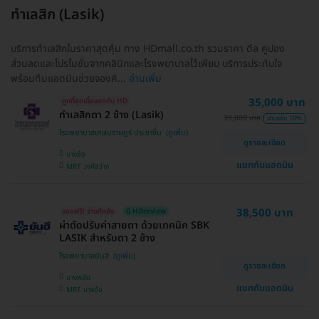
ทำเลสิก (Lasik)
บริการทำเลสิกในราคาสุดคุ้ม ทาง HDmall.co.th รวมราคา ดีล คูปอง
ส่วนลดและโปรโมชั่นจากคลินิกและโรงพยาบาลไว้เพียบ บริการประทับใจ
พร้อมทีมแอดมินช่วยจองคิ...
อ่านเพิ่ม
35,000 บาท
ถูกที่สุดเมื่อจองกับ HD
ทำเลสิกตา 2 ข้าง (Lasik)
39,000 บาท
ประหยัด 10%
โรงพยาบาลเกษมราษฎร์ ประชาชื่น
ดูรายละเอียด
บางซื่อ
แชทกับแอดมิน
MRT วงศ์สว่าง
38,500 บาท
จองฟรี! จ่ายทีหลัง
มี HDreview
ผ่าตัดปรับค่าสายตา ด้วยเทคนิค SBK
LASIK สำหรับตา 2 ข้าง
โรงพยาบาลยันฮี
ดูรายละเอียด
บางพลัด
แชทกับแอดมิน
MRT บางอ้อ