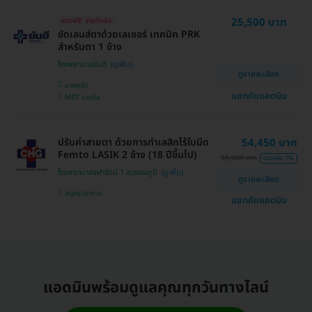
25,500 บาท
จองฟรี! จ่ายทีหลัง
ขัดเลนส์ตาด้วยเลเซอร์ เทคนิค PRK
สำหรับตา 1 ข้าง
โรงพยาบาลยันฮี
ดูรายละเอียด
บางพลัด
แชทกับแอดมิน
MRT บางอ้อ
ปรับค่าสายตา ด้วยการทำเลสิกไร้ใบมีด
54,450 บาท
Femto LASIK 2 ข้าง (18 ปีขึ้นไป)
55,000 บาท
ประหยัด 1%
โรงพยาบาลจุฬารัตน์ 1 สุวรรณภูมิ
ดูรายละเอียด
สมุทรปราการ
แชทกับแอดมิน
แอดมินพร้อมดูแลคุณทุกวันทางไลน์