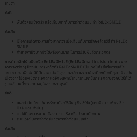
สายตา
ข้อดี
ฟื้นตัวค่อนข้างเร็ว หรือเทียบเท่ากับการผ่าตัดแบบ ทำ ReLEx SMILE
ข้อเสีย
มีโอกาสเกิดภาวะตาแห้งมากกว่า เมื่อเทียบกับการรักษา โดยวิธี ทำ ReLEx
SMILE
ค่าสายตายิ่งมากยิ่งใช้พลังงานมาก ในการปรับพื้นผิวกระจกตา
การทำเลสิกไร้ใบมีดหรือ ReLEx SMILE (ReLEx Small incision lenticule
extraction)
ปัจจุบัน การผ่าตัดทำ ReLEx SMILE เป็นเทคโนโลยีเพื่อการแก้ไข
สภาวะสายตาผิดปกติที่มีความแม่นยำสูง แผลเล็ก และผลข้างเคียงน้อยที่สุดในปัจจุบัน
เนื่องจากไม่ต้องเปิดกระจกตา แต่จักษุแพทย์สามารถแยกชั้นกระจกตาของคนไข้ให้ได้
รูเลนส์ โดยที่กระจกตาอยู่ในสภาพสมบูรณ์
ข้อดี
แผลผ่าตัดเล็กกว่าการรักษาด้วยวิธีอื่นๆ ถึง 80% (แผลมีขนาดเพียง 3-4
มิลลิเมตรเท่านั้น)
คนไข้มีโอกาสระคายเคืองตา ตาแห้ง หรือปวดตาน้อยมาก
ระยะเวลาในการผ่าตัดสั้นกว่าการผ่าตัดแบบเลสิก
ข้อเสีย