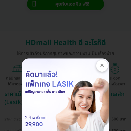
คุยกับแอดมิน ฟรี!
HDmall Health ดี อะไรก็ดี
ให้การเข้าถึงบริการสุขภาพและความงามเป็นเรื่องง่าย
×
คลินิกและ รพ.
ถูกกว่าจองตรง
ผ่อนสบาย 0%
สะดวก
ได้มาตรฐาน
ด้วยตัวเอง
ประหยัดเวลา
ราคาเดือน สิงหาคม ปี 2569 (2026) สำหรับ ทำเลสิก
(Lasik)
ราคา ตรวจตาก่อนทำเลสิก (LASIK)
500 บาท
ราคา ผ่าตัดปรับค่าสายตา ด้วยเทคนิค SBK LASIK สำหรับตา
25,500 บาท