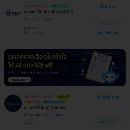
500 บาท
จองฟรี! จ่ายทีหลัง
มี HDreview
ตรวจตาก่อนทำเลสิก (LASIK)
โรงพยาบาลยันฮี
ดูรายละเอียด
บางพลัด
แชทกับแอดมิน
MRT บางอ้อ
49,900 บาท
ถูกที่สุดเมื่อจองกับ HD
ประเมินฟรี!
ผ่อน 0% ได้
มีรีวิว HDreview
ทำเลสิกไร้ใบมีด (Femto)
HDcare ดูแลเคสผ่าตัด
ดูรายละเอียด
กรุงเทพ