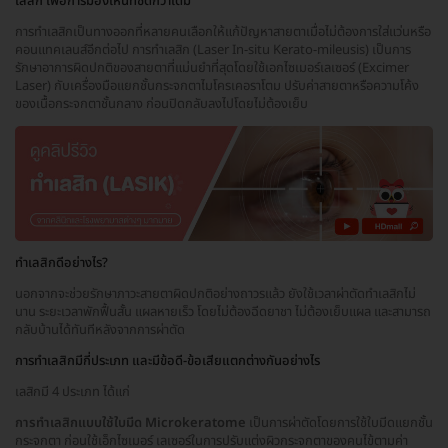
เลสิก เพื่อการมองเห็นที่ชัดกว่าเดิม
การทำเลสิกเป็นทางออกที่หลายคนเลือกให้แก้ปัญหาสายตาเมื่อไม่ต้องการใส่แว่นหรือ
คอนแทคเลนส์อีกต่อไป การทำเลสิก (Laser In-situ Kerato-mileusis) เป็นการ
รักษาอาการผิดปกติของสายตาที่แม่นยำที่สุดโดยใช้เอกไซเมอร์เลเซอร์ (Excimer
Laser) กับเครื่องมือแยกชั้นกระจกตาไมโครเคอราโตม ปรับค่าสายตาหรือความโค้ง
ของเนื้อกระจกตาชั้นกลาง ก่อนปิดกลับลงไปโดยไม่ต้องเย็บ
ทำเลสิกดีอย่างไร?
นอกจากจะช่วยรักษาภาวะสายตาผิดปกติอย่างถาวรแล้ว ยังใช้เวลาผ่าตัดทำเลสิกไม่
นาน ระยะเวลาพักฟื้นสั้น แผลหายเร็ว โดยไม่ต้องฉีดยาชา ไม่ต้องเย็บแผล และสามารถ
กลับบ้านได้ทันทีหลังจากการผ่าตัด
การทำเลสิกมีกี่ประเภท และมีข้อดี-ข้อเสียแตกต่างกันอย่างไร
เลสิกมี 4 ประเภท ได้แก่
การทำเลสิกแบบใช้ใบมีด Microkeratome
เป็นการผ่าตัดโดยการใช้ใบมีดแยกชั้น
กระจกตา ก่อนใช้เอ็กไซเมอร์ เลเซอร์ในการปรับแต่งผิวกระจกตาของคนไข้ตามค่า