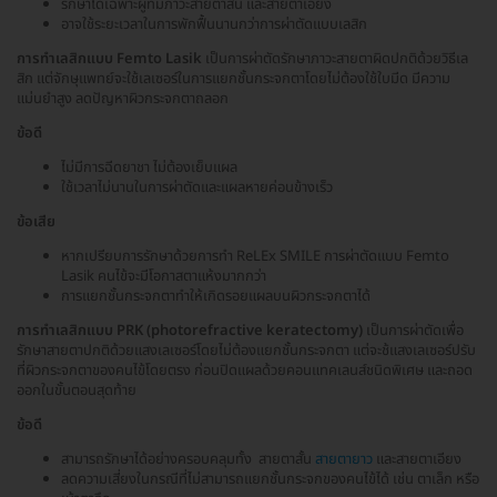
รักษาได้เฉพาะผู้ที่มีภาวะสายตาสั้น และสายตาเอียง
อาจใช้ระยะเวลาในการพักฟื้นนานกว่าการผ่าตัดแบบเลสิก
การทำเลสิกแบบ Femto Lasik
เป็นการผ่าตัดรักษาภาวะสายตาผิดปกติด้วยวิธีเล
สิก แต่จักษุแพทย์จะใช้เลเซอร์ในการแยกชั้นกระจกตาโดยไม่ต้องใช้ใบมีด มีความ
แม่นยำสูง ลดปัญหาผิวกระจกตาถลอก
ข้อดี
ไม่มีการฉีดยาชา ไม่ต้องเย็บแผล
ใช้เวลาไม่นานในการผ่าตัดและแผลหายค่อนข้างเร็ว
ข้อเสีย
หากเปรียบการรักษาด้วยการทำ ReLEx SMILE การผ่าตัดแบบ Femto
Lasik คนไข้จะมีโอกาสตาแห้งมากกว่า
การแยกชั้นกระจกตาทำให้เกิดรอยแผลบนผิวกระจกตาได้
การทำเลสิกแบบ PRK (photorefractive keratectomy)
เป็นการผ่าตัดเพื่อ
รักษาสายตาปกติด้วยแสงเลเซอร์โดยไม่ต้องแยกชั้นกระจกตา แต่จะช้แสงเลเซอร์ปรับ
ที่ผิวกระจกตาของคนไข้โดยตรง ก่อนปิดแผลด้วยคอนแทคเลนส์ชนิดพิเศษ และถอด
ออกในขั้นตอนสุดท้าย
ข้อดี
สามารถรักษาได้อย่างครอบคลุมทั้ง สายตาสั้น
สายตายาว
และสายตาเอียง
ลดความเสี่ยงในกรณีที่ไม่สามารถแยกชั้นกระจกของคนไข้ได้ เช่น ตาเล็ก หรือ