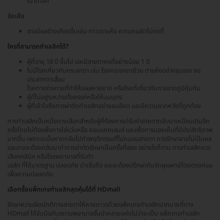
เบ้าตาลึก
ข้อเสีย
อาจมีผลข้างเคียงอื่นเช่น ภาวะตาแห้ง ความคมชัดไม่คงที่
ใครที่สามารถทำเลสิกได้?
ผู้ที่อายุ 18 ปี ขึ้นไป และมีสายตาคงที่อย่างน้อย 1 ปี
ไม่มีโรคเกี่ยวกับกระจกตา เช่น โรคกระจกตาย้วย ตาแห้งอย่างรุนแรง จอ
ประสาทตาเสื่อม
โรคทางร่างกายที่ทำให้แผลหายยาก หรือโรคที่เกี่ยวกับการขาดภูมิคุ้มกัน
ผู้ที่ไม่อยู่ระหว่างตั้งครรภ์หรือให้นมบุตร
ผู้ที่เข้าใจถึงการผ่าตัดทำเลสิกอย่างละเอียด และมีความคาดหวังที่ถูกต้อง
การทำเลสิกเป็นหนึ่งทางเลือกสำหรับผู้ที่ต้องการปรับค่าสายตากลับมาเหมือนเดิมอีก
ครั้งโดยไม่ต้องพึ่งการใส่แว่นหรือ คอนแทคเลนส์ และเพื่อการมองเห็นที่มีประสิทธิภาพ
มากขึ้น เพราะฉะนั้นหากกลับไปทำพฤติกรรมที่ไม่ถนอมสายตา การรักษาอาจไม่เป็นผล
และอาจจะต้องกลับมาทำการผ่าตัดรักษาเป็นครั้งที่สอง อย่างไรก็ตาม การทำเลสิกควร
เลือกคลินิก หรือโรงพยาบาลที่รับทำ
เลสิก ที่ได้มาตรฐาน ปลอดภัย น่าเชื่อถือ และจะต้องปรึกษากับจักษุแพทย์โดยตรงก่อน
เพื่อความปลอดภัย
เลือกซื้อแพ็กเกจทำเลสิกสุดคุ้มได้ที่ HDmall
รักษาความผิดปกติทางสายตาให้หายถาวรด้วยแพ็กเกจทำเลสิกมากมายที่ทาง
HDmall ได้จับมือกับสถานพยาบาลชั้นนำหลายแห่งไม่ว่าจะเป็น แพ็กเกจทำเลสิก