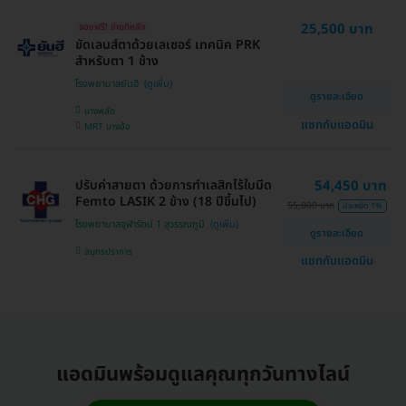
25,500 บาท
จองฟรี! จ่ายทีหลัง
ขัดเลนส์ตาด้วยเลเซอร์ เทคนิค PRK
สำหรับตา 1 ข้าง
โรงพยาบาลยันฮี
ดูรายละเอียด
บางพลัด
แชทกับแอดมิน
MRT บางอ้อ
ปรับค่าสายตา ด้วยการทำเลสิกไร้ใบมีด
54,450 บาท
Femto LASIK 2 ข้าง (18 ปีขึ้นไป)
55,000 บาท
ประหยัด 1%
โรงพยาบาลจุฬารัตน์ 1 สุวรรณภูมิ
ดูรายละเอียด
สมุทรปราการ
แชทกับแอดมิน
แอดมินพร้อมดูแลคุณทุกวันทางไลน์