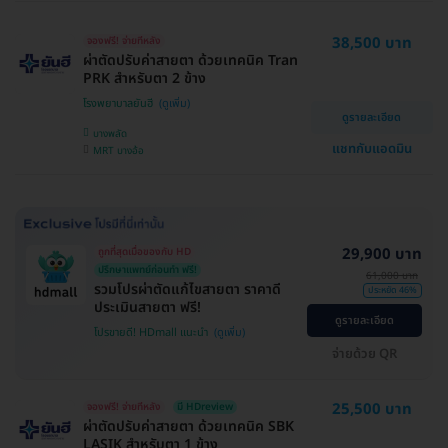
38,500 บาท
จองฟรี! จ่ายทีหลัง
ผ่าตัดปรับค่าสายตา ด้วยเทคนิค Tran
PRK สำหรับตา 2 ข้าง
โรงพยาบาลยันฮี
ดูรายละเอียด
บางพลัด
แชทกับแอดมิน
MRT บางอ้อ
29,900 บาท
ถูกที่สุดเมื่อของกับ HD
ปรึกษาแพทย์ก่อนทำ ฟรี!
61,000 บาท
รวมโปรผ่าตัดแก้ไขสายตา ราคาดี
ประหยัด 46%
ประเมินสายตา ฟรี!
ดูรายละเอียด
โปรขายดี! HDmall แนะนำ
จ่ายด้วย QR
25,500 บาท
จองฟรี! จ่ายทีหลัง
มี HDreview
ผ่าตัดปรับค่าสายตา ด้วยเทคนิค SBK
LASIK สำหรับตา 1 ข้าง