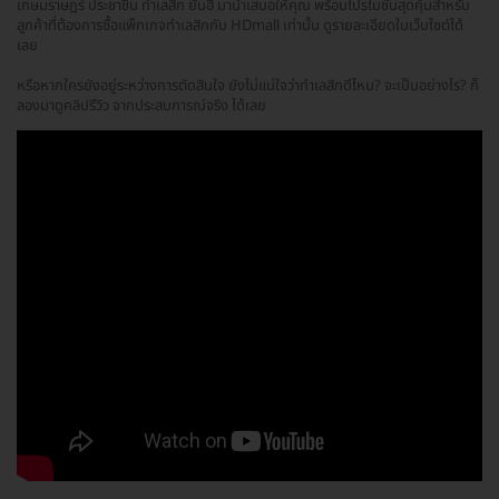
เกษมราษฎร์ ประชาชื่น ทำเลสิก ยันฮี มานำเสนอให้คุณ พร้อมโปรโมชั่นสุดคุ้มสำหรับ
ลูกค้าที่ต้องการซื้อแพ็กเกจทำเลสิกกับ HDmall เท่านั้น ดูรายละเอียดในเว็บไซต์ได้
เลย
หรือหากใครยังอยู่ระหว่างการตัดสินใจ ยังไม่แน่ใจว่าทำเลสิกดีไหม? จะเป็นอย่างไร? ก็
ลองมาดูคลิปรีวิว จากประสบการณ์จริง ได้เลย