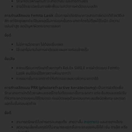
รักษาได้เฉพาะผู้ที่มีภาวะสายตาสั้น และสายตาเอียง
อาจใช้ระยะเวลาในการพักฟื้นนานกว่าการผ่าตัดแบบเลสิก
การทำเลสิกแบบ Femto Lasik
เป็นการผ่าตัดรักษาภาวะสายตาผิดปกติด้วยวิธีเล
สิก แต่จักษุแพทย์จะใช้เลเซอร์ในการแยกชั้นกระจกตาโดยไม่ต้องใช้ใบมีด มีความ
แม่นยำสูง ลดปัญหาผิวกระจกตาถลอก
ข้อดี
ไม่มีการฉีดยาชา ไม่ต้องเย็บแผล
ใช้เวลาไม่นานในการผ่าตัดและแผลหายค่อนข้างเร็ว
ข้อเสีย
หากเปรียบการรักษาด้วยการทำ ReLEx SMILE การผ่าตัดแบบ Femto
Lasik คนไข้จะมีโอกาสตาแห้งมากกว่า
การแยกชั้นกระจกตาทำให้เกิดรอยแผลบนผิวกระจกตาได้
การทำเลสิกแบบ PRK (photorefractive keratectomy)
เป็นการผ่าตัดเพื่อ
รักษาสายตาปกติด้วยแสงเลเซอร์โดยไม่ต้องแยกชั้นกระจกตา แต่จะช้แสงเลเซอร์ปรับ
ที่ผิวกระจกตาของคนไข้โดยตรง ก่อนปิดแผลด้วยคอนแทคเลนส์ชนิดพิเศษ และถอด
ออกในขั้นตอนสุดท้าย
ข้อดี
สามารถรักษาได้อย่างครอบคลุมทั้ง สายตาสั้น
สายตายาว
และสายตาเอียง
ลดความเสี่ยงในกรณีที่ไม่สามารถแยกชั้นกระจกของคนไข้ได้ เช่น ตาเล็ก หรือ