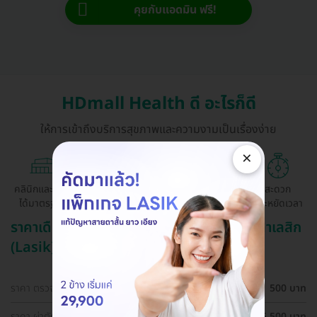
คุยกับแอดมิน ฟรี!
HDmall Health ดี อะไรก็ดี
ให้การเข้าถึงบริการสุขภาพและความงามเป็นเรื่องง่าย
×
คลินิกและ รพ.
ถูกกว่าจองตรง
ผ่อนสบาย 0%
สะดวก
ได้มาตรฐาน
ด้วยตัวเอง
ประหยัดเวลา
ราคาเดือน สิงหาคม ปี 2569 (2026) สำหรับ ทำเลสิก
(Lasik)
ราคา ตรวจตาก่อนทำเลสิก (LASIK)
500 บาท
ราคา ผ่าตัดปรับค่าสายตา ด้วยเทคนิค SBK LASIK สำหรับตา
25,500 บาท