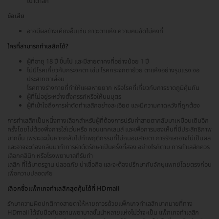
เบ้าตาลึก
ข้อเสีย
อาจมีผลข้างเคียงอื่นเช่น ภาวะตาแห้ง ความคมชัดไม่คงที่
ใครที่สามารถทำเลสิกได้?
ผู้ที่อายุ 18 ปี ขึ้นไป และมีสายตาคงที่อย่างน้อย 1 ปี
ไม่มีโรคเกี่ยวกับกระจกตา เช่น โรคกระจกตาย้วย ตาแห้งอย่างรุนแรง จอ
ประสาทตาเสื่อม
โรคทางร่างกายที่ทำให้แผลหายยาก หรือโรคที่เกี่ยวกับการขาดภูมิคุ้มกัน
ผู้ที่ไม่อยู่ระหว่างตั้งครรภ์หรือให้นมบุตร
ผู้ที่เข้าใจถึงการผ่าตัดทำเลสิกอย่างละเอียด และมีความคาดหวังที่ถูกต้อง
การทำเลสิกเป็นหนึ่งทางเลือกสำหรับผู้ที่ต้องการปรับค่าสายตากลับมาเหมือนเดิมอีก
ครั้งโดยไม่ต้องพึ่งการใส่แว่นหรือ คอนแทคเลนส์ และเพื่อการมองเห็นที่มีประสิทธิภาพ
มากขึ้น เพราะฉะนั้นหากกลับไปทำพฤติกรรมที่ไม่ถนอมสายตา การรักษาอาจไม่เป็นผล
และอาจจะต้องกลับมาทำการผ่าตัดรักษาเป็นครั้งที่สอง อย่างไรก็ตาม การทำเลสิกควร
เลือกคลินิก หรือโรงพยาบาลที่รับทำ
เลสิก ที่ได้มาตรฐาน ปลอดภัย น่าเชื่อถือ และจะต้องปรึกษากับจักษุแพทย์โดยตรงก่อน
เพื่อความปลอดภัย
เลือกซื้อแพ็กเกจทำเลสิกสุดคุ้มได้ที่ HDmall
รักษาความผิดปกติทางสายตาให้หายถาวรด้วยแพ็กเกจทำเลสิกมากมายที่ทาง
HDmall ได้จับมือกับสถานพยาบาลชั้นนำหลายแห่งไม่ว่าจะเป็น แพ็กเกจทำเลสิก