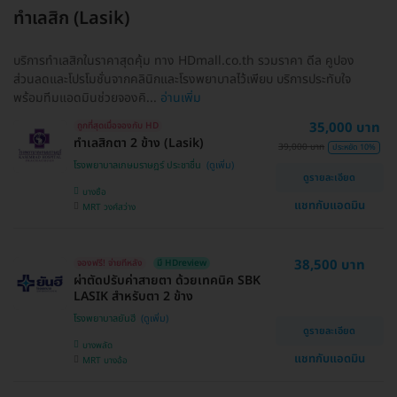
ทำเลสิก (Lasik)
บริการทำเลสิกในราคาสุดคุ้ม ทาง HDmall.co.th รวมราคา ดีล คูปอง
ส่วนลดและโปรโมชั่นจากคลินิกและโรงพยาบาลไว้เพียบ บริการประทับใจ
พร้อมทีมแอดมินช่วยจองคิ...
อ่านเพิ่ม
35,000 บาท
ถูกที่สุดเมื่อจองกับ HD
ทำเลสิกตา 2 ข้าง (Lasik)
39,000 บาท
ประหยัด 10%
โรงพยาบาลเกษมราษฎร์ ประชาชื่น
ดูรายละเอียด
บางซื่อ
แชทกับแอดมิน
MRT วงศ์สว่าง
38,500 บาท
จองฟรี! จ่ายทีหลัง
มี HDreview
ผ่าตัดปรับค่าสายตา ด้วยเทคนิค SBK
LASIK สำหรับตา 2 ข้าง
โรงพยาบาลยันฮี
ดูรายละเอียด
บางพลัด
แชทกับแอดมิน
MRT บางอ้อ