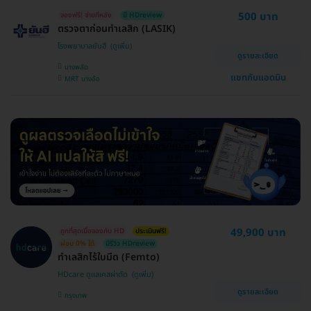
500 บาท
จองฟรี! จ่ายทีหลัง
มี HDreview
ตรวจตาก่อนทำเลสิก (LASIK)
โรงพยาบาลยันฮี
ดูรายละเอียด
บางพลัด
แชทกับแอดมิน
MRT บางอ้อ
49,900 บาท
ถูกที่สุดเมื่อจองกับ HD
ประเมินฟรี!
ผ่อน 0% ได้
มีรีวิว HDreview
ทำเลสิกไร้ใบมีด (Femto)
HDcare ดูแลเคสผ่าตัด
ดูรายละเอียด
กรุงเทพ