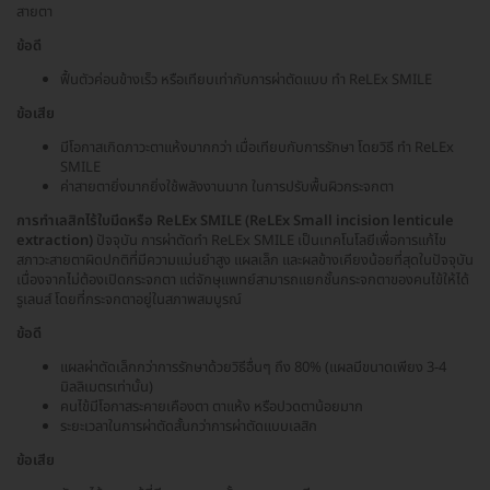
สายตา
ข้อดี
ฟื้นตัวค่อนข้างเร็ว หรือเทียบเท่ากับการผ่าตัดแบบ ทำ ReLEx SMILE
ข้อเสีย
มีโอกาสเกิดภาวะตาแห้งมากกว่า เมื่อเทียบกับการรักษา โดยวิธี ทำ ReLEx
SMILE
ค่าสายตายิ่งมากยิ่งใช้พลังงานมาก ในการปรับพื้นผิวกระจกตา
การทำเลสิกไร้ใบมีดหรือ ReLEx SMILE (ReLEx Small incision lenticule
extraction)
ปัจจุบัน การผ่าตัดทำ ReLEx SMILE เป็นเทคโนโลยีเพื่อการแก้ไข
สภาวะสายตาผิดปกติที่มีความแม่นยำสูง แผลเล็ก และผลข้างเคียงน้อยที่สุดในปัจจุบัน
เนื่องจากไม่ต้องเปิดกระจกตา แต่จักษุแพทย์สามารถแยกชั้นกระจกตาของคนไข้ให้ได้
รูเลนส์ โดยที่กระจกตาอยู่ในสภาพสมบูรณ์
ข้อดี
แผลผ่าตัดเล็กกว่าการรักษาด้วยวิธีอื่นๆ ถึง 80% (แผลมีขนาดเพียง 3-4
มิลลิเมตรเท่านั้น)
คนไข้มีโอกาสระคายเคืองตา ตาแห้ง หรือปวดตาน้อยมาก
ระยะเวลาในการผ่าตัดสั้นกว่าการผ่าตัดแบบเลสิก
ข้อเสีย