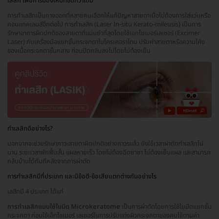
เลสิก เพื่อการมองเห็นที่ชัดกว่าเดิม
การทำเลสิกเป็นทางออกที่หลายคนเลือกให้แก้ปัญหาสายตาเมื่อไม่ต้องการใส่แว่นหรือ
คอนแทคเลนส์อีกต่อไป การทำเลสิก (Laser In-situ Kerato-mileusis) เป็นการ
รักษาอาการผิดปกติของสายตาที่แม่นยำที่สุดโดยใช้เอกไซเมอร์เลเซอร์ (Excimer
Laser) กับเครื่องมือแยกชั้นกระจกตาไมโครเคอราโตม ปรับค่าสายตาหรือความโค้ง
ของเนื้อกระจกตาชั้นกลาง ก่อนปิดกลับลงไปโดยไม่ต้องเย็บ
ทำเลสิกดีอย่างไร?
นอกจากจะช่วยรักษาภาวะสายตาผิดปกติอย่างถาวรแล้ว ยังใช้เวลาผ่าตัดทำเลสิกไม่
นาน ระยะเวลาพักฟื้นสั้น แผลหายเร็ว โดยไม่ต้องฉีดยาชา ไม่ต้องเย็บแผล และสามารถ
กลับบ้านได้ทันทีหลังจากการผ่าตัด
การทำเลสิกมีกี่ประเภท และมีข้อดี-ข้อเสียแตกต่างกันอย่างไร
เลสิกมี 4 ประเภท ได้แก่
การทำเลสิกแบบใช้ใบมีด Microkeratome
เป็นการผ่าตัดโดยการใช้ใบมีดแยกชั้น
กระจกตา ก่อนใช้เอ็กไซเมอร์ เลเซอร์ในการปรับแต่งผิวกระจกตาของคนไข้ตามค่า