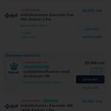
38,500 บาท
จองฟรี! จ่ายทีหลัง
ผ่าตัดปรับค่าสายตา ด้วยเทคนิค Tran
PRK สำหรับตา 2 ข้าง
โรงพยาบาลยันฮี
ดูรายละเอียด
บางพลัด
แชทกับแอดมิน
MRT บางอ้อ
29,900 บาท
ถูกที่สุดเมื่อของกับ HD
ปรึกษาแพทย์ก่อนทำ ฟรี!
61,000 บาท
รวมโปรผ่าตัดแก้ไขสายตา ราคาดี
ประหยัด 46%
ประเมินสายตา ฟรี!
ดูรายละเอียด
โปรขายดี! HDmall แนะนำ
จ่ายด้วย QR
25,500 บาท
จองฟรี! จ่ายทีหลัง
มี HDreview
ผ่าตัดปรับค่าสายตา ด้วยเทคนิค SBK
LASIK สำหรับตา 1 ข้าง