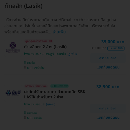
ทำเลสิก (Lasik)
บริการทำเลสิกในราคาสุดคุ้ม ทาง HDmall.co.th รวมราคา ดีล คูปอง
ส่วนลดและโปรโมชั่นจากคลินิกและโรงพยาบาลไว้เพียบ บริการประทับใจ
พร้อมทีมแอดมินช่วยจองคิ...
อ่านเพิ่ม
35,000 บาท
ถูกที่สุดเมื่อจองกับ HD
ทำเลสิกตา 2 ข้าง (Lasik)
39,000 บาท
ประหยัด 10%
โรงพยาบาลเกษมราษฎร์ ประชาชื่น
ดูรายละเอียด
บางซื่อ
แชทกับแอดมิน
MRT วงศ์สว่าง
38,500 บาท
จองฟรี! จ่ายทีหลัง
มี HDreview
ผ่าตัดปรับค่าสายตา ด้วยเทคนิค SBK
LASIK สำหรับตา 2 ข้าง
โรงพยาบาลยันฮี
ดูรายละเอียด
บางพลัด
แชทกับแอดมิน
MRT บางอ้อ