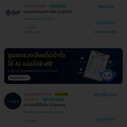
500 บาท
จองฟรี! จ่ายทีหลัง
มี HDreview
ตรวจตาก่อนทำเลสิก (LASIK)
โรงพยาบาลยันฮี
ดูรายละเอียด
บางพลัด
แชทกับแอดมิน
MRT บางอ้อ
49,900 บาท
ถูกที่สุดเมื่อจองกับ HD
ประเมินฟรี!
ผ่อน 0% ได้
มีรีวิว HDreview
ทำเลสิกไร้ใบมีด (Femto)
HDcare ดูแลเคสผ่าตัด
ดูรายละเอียด
กรุงเทพ