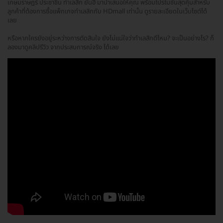
เกษมราษฎร์ ประชาชื่น ทำเลสิก ยันฮี มานำเสนอให้คุณ พร้อมโปรโมชั่นสุดคุ้มสำหรับ
ลูกค้าที่ต้องการซื้อแพ็กเกจทำเลสิกกับ HDmall เท่านั้น ดูรายละเอียดในเว็บไซต์ได้
เลย
หรือหากใครยังอยู่ระหว่างการตัดสินใจ ยังไม่แน่ใจว่าทำเลสิกดีไหม? จะเป็นอย่างไร? ก็
ลองมาดูคลิปรีวิว จากประสบการณ์จริง ได้เลย