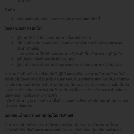
เบ้าตาลึก
ข้อเสีย
อาจมีผลข้างเคียงอื่นเช่น ภาวะตาแห้ง ความคมชัดไม่คงที่
ใครที่สามารถทำเลสิกได้?
ผู้ที่อายุ 18 ปี ขึ้นไป และมีสายตาคงที่อย่างน้อย 1 ปี
ไม่มีโรคเกี่ยวกับกระจกตา เช่น โรคกระจกตาย้วย ตาแห้งอย่างรุนแรง จอ
ประสาทตาเสื่อม
โรคทางร่างกายที่ทำให้แผลหายยาก หรือโรคที่เกี่ยวกับการขาดภูมิคุ้มกัน
ผู้ที่ไม่อยู่ระหว่างตั้งครรภ์หรือให้นมบุตร
ผู้ที่เข้าใจถึงการผ่าตัดทำเลสิกอย่างละเอียด และมีความคาดหวังที่ถูกต้อง
การทำเลสิกเป็นหนึ่งทางเลือกสำหรับผู้ที่ต้องการปรับค่าสายตากลับมาเหมือนเดิมอีก
ครั้งโดยไม่ต้องพึ่งการใส่แว่นหรือ คอนแทคเลนส์ และเพื่อการมองเห็นที่มีประสิทธิภาพ
มากขึ้น เพราะฉะนั้นหากกลับไปทำพฤติกรรมที่ไม่ถนอมสายตา การรักษาอาจไม่เป็นผล
และอาจจะต้องกลับมาทำการผ่าตัดรักษาเป็นครั้งที่สอง อย่างไรก็ตาม การทำเลสิกควร
เลือกคลินิก หรือโรงพยาบาลที่รับทำ
เลสิก ที่ได้มาตรฐาน ปลอดภัย น่าเชื่อถือ และจะต้องปรึกษากับจักษุแพทย์โดยตรงก่อน
เพื่อความปลอดภัย
เลือกซื้อแพ็กเกจทำเลสิกสุดคุ้มได้ที่ HDmall
รักษาความผิดปกติทางสายตาให้หายถาวรด้วยแพ็กเกจทำเลสิกมากมายที่ทาง
HDmall ได้จับมือกับสถานพยาบาลชั้นนำหลายแห่งไม่ว่าจะเป็น แพ็กเกจทำเลสิก