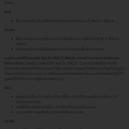
สายตา
ข้อดี
ฟื้นตัวค่อนข้างเร็ว หรือเทียบเท่ากับการผ่าตัดแบบ ทำ ReLEx SMILE
ข้อเสีย
มีโอกาสเกิดภาวะตาแห้งมากกว่า เมื่อเทียบกับการรักษา โดยวิธี ทำ ReLEx
SMILE
ค่าสายตายิ่งมากยิ่งใช้พลังงานมาก ในการปรับพื้นผิวกระจกตา
การทำเลสิกไร้ใบมีดหรือ ReLEx SMILE (ReLEx Small incision lenticule
extraction)
ปัจจุบัน การผ่าตัดทำ ReLEx SMILE เป็นเทคโนโลยีเพื่อการแก้ไข
สภาวะสายตาผิดปกติที่มีความแม่นยำสูง แผลเล็ก และผลข้างเคียงน้อยที่สุดในปัจจุบัน
เนื่องจากไม่ต้องเปิดกระจกตา แต่จักษุแพทย์สามารถแยกชั้นกระจกตาของคนไข้ให้ได้
รูเลนส์ โดยที่กระจกตาอยู่ในสภาพสมบูรณ์
ข้อดี
แผลผ่าตัดเล็กกว่าการรักษาด้วยวิธีอื่นๆ ถึง 80% (แผลมีขนาดเพียง 3-4
มิลลิเมตรเท่านั้น)
คนไข้มีโอกาสระคายเคืองตา ตาแห้ง หรือปวดตาน้อยมาก
ระยะเวลาในการผ่าตัดสั้นกว่าการผ่าตัดแบบเลสิก
ข้อเสีย