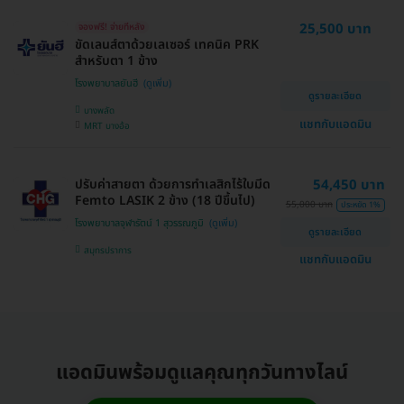
25,500 บาท
จองฟรี! จ่ายทีหลัง
ขัดเลนส์ตาด้วยเลเซอร์ เทคนิค PRK
สำหรับตา 1 ข้าง
โรงพยาบาลยันฮี
ดูรายละเอียด
บางพลัด
แชทกับแอดมิน
MRT บางอ้อ
ปรับค่าสายตา ด้วยการทำเลสิกไร้ใบมีด
54,450 บาท
Femto LASIK 2 ข้าง (18 ปีขึ้นไป)
55,000 บาท
ประหยัด 1%
โรงพยาบาลจุฬารัตน์ 1 สุวรรณภูมิ
ดูรายละเอียด
สมุทรปราการ
แชทกับแอดมิน
แอดมินพร้อมดูแลคุณทุกวันทางไลน์