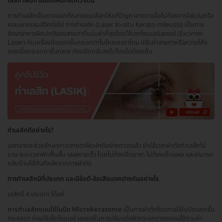
เลสิก เพื่อการมองเห็นที่ชัดกว่าเดิม
การทำเลสิกเป็นทางออกที่หลายคนเลือกให้แก้ปัญหาสายตาเมื่อไม่ต้องการใส่แว่นหรือ
คอนแทคเลนส์อีกต่อไป การทำเลสิก (Laser In-situ Kerato-mileusis) เป็นการ
รักษาอาการผิดปกติของสายตาที่แม่นยำที่สุดโดยใช้เอกไซเมอร์เลเซอร์ (Excimer
Laser) กับเครื่องมือแยกชั้นกระจกตาไมโครเคอราโตม ปรับค่าสายตาหรือความโค้ง
ของเนื้อกระจกตาชั้นกลาง ก่อนปิดกลับลงไปโดยไม่ต้องเย็บ
ทำเลสิกดีอย่างไร?
นอกจากจะช่วยรักษาภาวะสายตาผิดปกติอย่างถาวรแล้ว ยังใช้เวลาผ่าตัดทำเลสิกไม่
นาน ระยะเวลาพักฟื้นสั้น แผลหายเร็ว โดยไม่ต้องฉีดยาชา ไม่ต้องเย็บแผล และสามารถ
กลับบ้านได้ทันทีหลังจากการผ่าตัด
การทำเลสิกมีกี่ประเภท และมีข้อดี-ข้อเสียแตกต่างกันอย่างไร
เลสิกมี 4 ประเภท ได้แก่
การทำเลสิกแบบใช้ใบมีด Microkeratome
เป็นการผ่าตัดโดยการใช้ใบมีดแยกชั้น
กระจกตา ก่อนใช้เอ็กไซเมอร์ เลเซอร์ในการปรับแต่งผิวกระจกตาของคนไข้ตามค่า