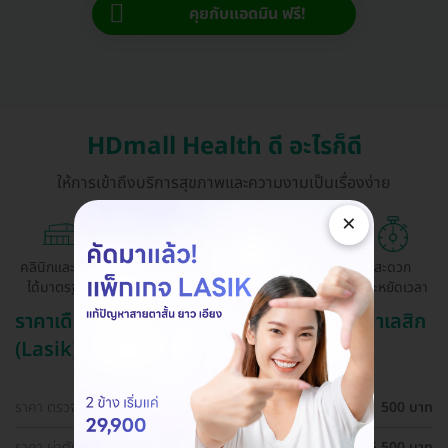
คุยกับแอดมิน ฟรี!
HDmall Health ดี อะไรก็ดี
ให้การเข้าถึงบริการสุขภาพและความงามเป็นเรื่องง่าย
×
คลินิกและ รพ.
ถูกกว่าจองตรง
ผ่อนสบาย 0%
สะดวก
ได้มาตรฐาน
ด้วยตัวเอง
ประหยัดเวลา
ราคาเดือน สิงหาคม ปี 2569 (2026) สำหรับ ทำเลสิก
(Lasik)
ราคา ตรวจตาก่อนทำเลสิก (LASIK)
500 บาท
ราคา ผ่าตัดปรับค่าสายตา ด้วยเทคนิค SBK LASIK สำหรับตา
25,500 บาท