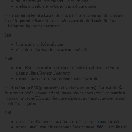
รักษาได้เฉพาะผู้ที่มีภาวะสายตาสั้น และสายตาเอียง
อาจใช้ระยะเวลาในการพักฟื้นนานกว่าการผ่าตัดแบบเลสิก
การทำเลสิกแบบ Femto Lasik
เป็นการผ่าตัดรักษาภาวะสายตาผิดปกติด้วยวิธีเล
สิก แต่จักษุแพทย์จะใช้เลเซอร์ในการแยกชั้นกระจกตาโดยไม่ต้องใช้ใบมีด มีความ
แม่นยำสูง ลดปัญหาผิวกระจกตาถลอก
ข้อดี
ไม่มีการฉีดยาชา ไม่ต้องเย็บแผล
ใช้เวลาไม่นานในการผ่าตัดและแผลหายค่อนข้างเร็ว
ข้อเสีย
หากเปรียบการรักษาด้วยการทำ ReLEx SMILE การผ่าตัดแบบ Femto
Lasik คนไข้จะมีโอกาสตาแห้งมากกว่า
การแยกชั้นกระจกตาทำให้เกิดรอยแผลบนผิวกระจกตาได้
การทำเลสิกแบบ PRK (photorefractive keratectomy)
เป็นการผ่าตัดเพื่อ
รักษาสายตาปกติด้วยแสงเลเซอร์โดยไม่ต้องแยกชั้นกระจกตา แต่จะช้แสงเลเซอร์ปรับ
ที่ผิวกระจกตาของคนไข้โดยตรง ก่อนปิดแผลด้วยคอนแทคเลนส์ชนิดพิเศษ และถอด
ออกในขั้นตอนสุดท้าย
ข้อดี
สามารถรักษาได้อย่างครอบคลุมทั้ง สายตาสั้น
สายตายาว
และสายตาเอียง
ลดความเสี่ยงในกรณีที่ไม่สามารถแยกชั้นกระจกของคนไข้ได้ เช่น ตาเล็ก หรือ