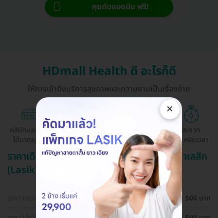
คุยกับแอดมิน ฟรี!
HDmall Health ดี อะไรก็ดี
ให้การเข้าถึงบริการสุขภาพและความงามเป็นเรื่องง่าย
×
คลินิกและ รพ.
ถูกกว่าจองตรง
ผ่อนสบาย 0%
สะดวก
ได้มาตรฐาน
ด้วยตัวเอง
ประหยัดเวลา
ราคาเดือน สิงหาคม ปี 2569 (2026) สำหรับ ทำเลสิก
(Lasik)
ราคา ตรวจตาก่อนทำเลสิก (LASIK)
500 บาท
ราคา ผ่าตัดปรับค่าสายตา ด้วยเทคนิค SBK LASIK สำหรับตา
25,500 บาท