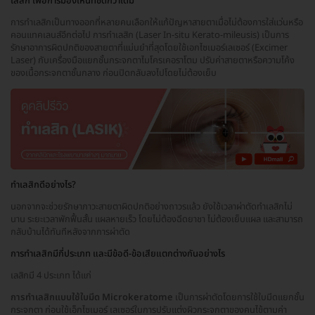
เลสิก เพื่อการมองเห็นที่ชัดกว่าเดิม
การทำเลสิกเป็นทางออกที่หลายคนเลือกให้แก้ปัญหาสายตาเมื่อไม่ต้องการใส่แว่นหรือ
คอนแทคเลนส์อีกต่อไป การทำเลสิก (Laser In-situ Kerato-mileusis) เป็นการ
รักษาอาการผิดปกติของสายตาที่แม่นยำที่สุดโดยใช้เอกไซเมอร์เลเซอร์ (Excimer
Laser) กับเครื่องมือแยกชั้นกระจกตาไมโครเคอราโตม ปรับค่าสายตาหรือความโค้ง
ของเนื้อกระจกตาชั้นกลาง ก่อนปิดกลับลงไปโดยไม่ต้องเย็บ
ทำเลสิกดีอย่างไร?
นอกจากจะช่วยรักษาภาวะสายตาผิดปกติอย่างถาวรแล้ว ยังใช้เวลาผ่าตัดทำเลสิกไม่
นาน ระยะเวลาพักฟื้นสั้น แผลหายเร็ว โดยไม่ต้องฉีดยาชา ไม่ต้องเย็บแผล และสามารถ
กลับบ้านได้ทันทีหลังจากการผ่าตัด
การทำเลสิกมีกี่ประเภท และมีข้อดี-ข้อเสียแตกต่างกันอย่างไร
เลสิกมี 4 ประเภท ได้แก่
การทำเลสิกแบบใช้ใบมีด Microkeratome
เป็นการผ่าตัดโดยการใช้ใบมีดแยกชั้น
กระจกตา ก่อนใช้เอ็กไซเมอร์ เลเซอร์ในการปรับแต่งผิวกระจกตาของคนไข้ตามค่า