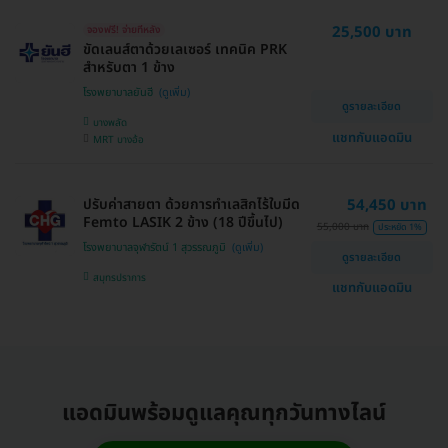
25,500 บาท
จองฟรี! จ่ายทีหลัง
ขัดเลนส์ตาด้วยเลเซอร์ เทคนิค PRK
สำหรับตา 1 ข้าง
โรงพยาบาลยันฮี
ดูรายละเอียด
บางพลัด
แชทกับแอดมิน
MRT บางอ้อ
ปรับค่าสายตา ด้วยการทำเลสิกไร้ใบมีด
54,450 บาท
Femto LASIK 2 ข้าง (18 ปีขึ้นไป)
55,000 บาท
ประหยัด 1%
โรงพยาบาลจุฬารัตน์ 1 สุวรรณภูมิ
ดูรายละเอียด
สมุทรปราการ
แชทกับแอดมิน
แอดมินพร้อมดูแลคุณทุกวันทางไลน์