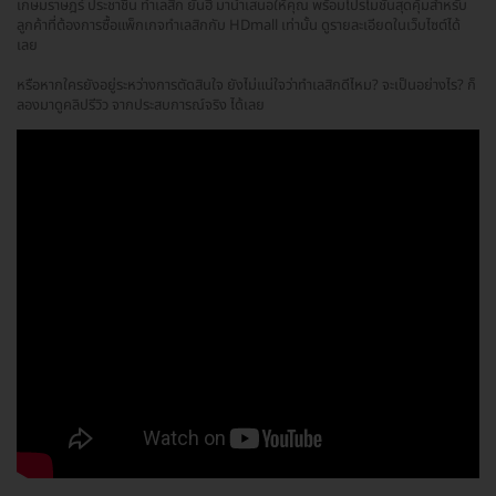
เกษมราษฎร์ ประชาชื่น ทำเลสิก ยันฮี มานำเสนอให้คุณ พร้อมโปรโมชั่นสุดคุ้มสำหรับ
ลูกค้าที่ต้องการซื้อแพ็กเกจทำเลสิกกับ HDmall เท่านั้น ดูรายละเอียดในเว็บไซต์ได้
เลย
หรือหากใครยังอยู่ระหว่างการตัดสินใจ ยังไม่แน่ใจว่าทำเลสิกดีไหม? จะเป็นอย่างไร? ก็
ลองมาดูคลิปรีวิว จากประสบการณ์จริง ได้เลย