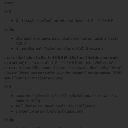
สายตา
ข้อดี
ฟื้นตัวค่อนข้างเร็ว หรือเทียบเท่ากับการผ่าตัดแบบ ทำ ReLEx SMILE
ข้อเสีย
มีโอกาสเกิดภาวะตาแห้งมากกว่า เมื่อเทียบกับการรักษา โดยวิธี ทำ ReLEx
SMILE
ค่าสายตายิ่งมากยิ่งใช้พลังงานมาก ในการปรับพื้นผิวกระจกตา
การทำเลสิกไร้ใบมีดหรือ ReLEx SMILE (ReLEx Small incision lenticule
extraction)
ปัจจุบัน การผ่าตัดทำ ReLEx SMILE เป็นเทคโนโลยีเพื่อการแก้ไข
สภาวะสายตาผิดปกติที่มีความแม่นยำสูง แผลเล็ก และผลข้างเคียงน้อยที่สุดในปัจจุบัน
เนื่องจากไม่ต้องเปิดกระจกตา แต่จักษุแพทย์สามารถแยกชั้นกระจกตาของคนไข้ให้ได้
รูเลนส์ โดยที่กระจกตาอยู่ในสภาพสมบูรณ์
ข้อดี
แผลผ่าตัดเล็กกว่าการรักษาด้วยวิธีอื่นๆ ถึง 80% (แผลมีขนาดเพียง 3-4
มิลลิเมตรเท่านั้น)
คนไข้มีโอกาสระคายเคืองตา ตาแห้ง หรือปวดตาน้อยมาก
ระยะเวลาในการผ่าตัดสั้นกว่าการผ่าตัดแบบเลสิก
ข้อเสีย