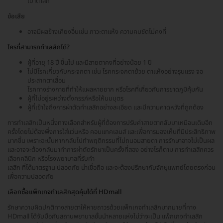
เบ้าตาลึก
ข้อเสีย
อาจมีผลข้างเคียงอื่นเช่น ภาวะตาแห้ง ความคมชัดไม่คงที่
ใครที่สามารถทำเลสิกได้?
ผู้ที่อายุ 18 ปี ขึ้นไป และมีสายตาคงที่อย่างน้อย 1 ปี
ไม่มีโรคเกี่ยวกับกระจกตา เช่น โรคกระจกตาย้วย ตาแห้งอย่างรุนแรง จอ
ประสาทตาเสื่อม
โรคทางร่างกายที่ทำให้แผลหายยาก หรือโรคที่เกี่ยวกับการขาดภูมิคุ้มกัน
ผู้ที่ไม่อยู่ระหว่างตั้งครรภ์หรือให้นมบุตร
ผู้ที่เข้าใจถึงการผ่าตัดทำเลสิกอย่างละเอียด และมีความคาดหวังที่ถูกต้อง
การทำเลสิกเป็นหนึ่งทางเลือกสำหรับผู้ที่ต้องการปรับค่าสายตากลับมาเหมือนเดิมอีก
ครั้งโดยไม่ต้องพึ่งการใส่แว่นหรือ คอนแทคเลนส์ และเพื่อการมองเห็นที่มีประสิทธิภาพ
มากขึ้น เพราะฉะนั้นหากกลับไปทำพฤติกรรมที่ไม่ถนอมสายตา การรักษาอาจไม่เป็นผล
และอาจจะต้องกลับมาทำการผ่าตัดรักษาเป็นครั้งที่สอง อย่างไรก็ตาม การทำเลสิกควร
เลือกคลินิก หรือโรงพยาบาลที่รับทำ
เลสิก ที่ได้มาตรฐาน ปลอดภัย น่าเชื่อถือ และจะต้องปรึกษากับจักษุแพทย์โดยตรงก่อน
เพื่อความปลอดภัย
เลือกซื้อแพ็กเกจทำเลสิกสุดคุ้มได้ที่ HDmall
รักษาความผิดปกติทางสายตาให้หายถาวรด้วยแพ็กเกจทำเลสิกมากมายที่ทาง
HDmall ได้จับมือกับสถานพยาบาลชั้นนำหลายแห่งไม่ว่าจะเป็น แพ็กเกจทำเลสิก