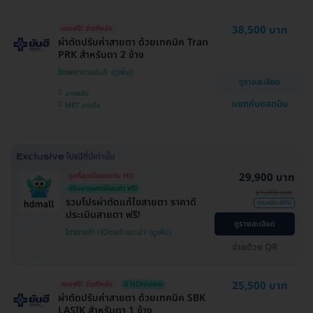
38,500 บาท
จองฟรี! จ่ายทีหลัง
ผ่าตัดปรับค่าสายตา ด้วยเทคนิค Tran
PRK สำหรับตา 2 ข้าง
โรงพยาบาลยันฮี
ดูรายละเอียด
บางพลัด
แชทกับแอดมิน
MRT บางอ้อ
29,900 บาท
ถูกที่สุดเมื่อของกับ HD
ปรึกษาแพทย์ก่อนทำ ฟรี!
61,000 บาท
รวมโปรผ่าตัดแก้ไขสายตา ราคาดี
ประหยัด 46%
ประเมินสายตา ฟรี!
ดูรายละเอียด
โปรขายดี! HDmall แนะนำ
จ่ายด้วย QR
25,500 บาท
จองฟรี! จ่ายทีหลัง
มี HDreview
ผ่าตัดปรับค่าสายตา ด้วยเทคนิค SBK
LASIK สำหรับตา 1 ข้าง