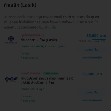
ทำเลสิก (Lasik)
บริการทำเลสิกในราคาสุดคุ้ม ทาง HDmall.co.th รวมราคา ดีล คูปอง
ส่วนลดและโปรโมชั่นจากคลินิกและโรงพยาบาลไว้เพียบ บริการประทับใจ
พร้อมทีมแอดมินช่วยจองคิ...
อ่านเพิ่ม
35,000 บาท
ถูกที่สุดเมื่อจองกับ HD
ทำเลสิกตา 2 ข้าง (Lasik)
39,000 บาท
ประหยัด 10%
โรงพยาบาลเกษมราษฎร์ ประชาชื่น
ดูรายละเอียด
บางซื่อ
แชทกับแอดมิน
MRT วงศ์สว่าง
38,500 บาท
จองฟรี! จ่ายทีหลัง
มี HDreview
ผ่าตัดปรับค่าสายตา ด้วยเทคนิค SBK
LASIK สำหรับตา 2 ข้าง
โรงพยาบาลยันฮี
ดูรายละเอียด
บางพลัด
แชทกับแอดมิน
MRT บางอ้อ