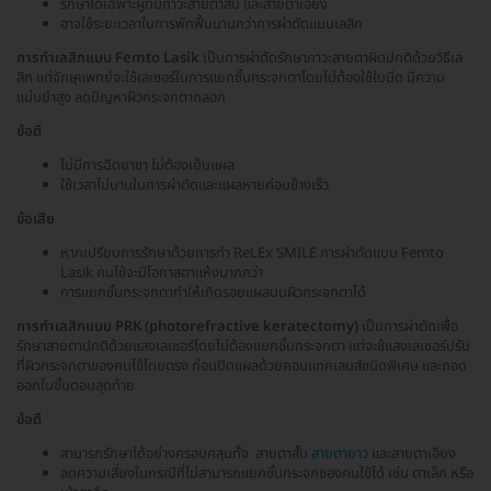
รักษาได้เฉพาะผู้ที่มีภาวะสายตาสั้น และสายตาเอียง
อาจใช้ระยะเวลาในการพักฟื้นนานกว่าการผ่าตัดแบบเลสิก
การทำเลสิกแบบ Femto Lasik
เป็นการผ่าตัดรักษาภาวะสายตาผิดปกติด้วยวิธีเล
สิก แต่จักษุแพทย์จะใช้เลเซอร์ในการแยกชั้นกระจกตาโดยไม่ต้องใช้ใบมีด มีความ
แม่นยำสูง ลดปัญหาผิวกระจกตาถลอก
ข้อดี
ไม่มีการฉีดยาชา ไม่ต้องเย็บแผล
ใช้เวลาไม่นานในการผ่าตัดและแผลหายค่อนข้างเร็ว
ข้อเสีย
หากเปรียบการรักษาด้วยการทำ ReLEx SMILE การผ่าตัดแบบ Femto
Lasik คนไข้จะมีโอกาสตาแห้งมากกว่า
การแยกชั้นกระจกตาทำให้เกิดรอยแผลบนผิวกระจกตาได้
การทำเลสิกแบบ PRK (photorefractive keratectomy)
เป็นการผ่าตัดเพื่อ
รักษาสายตาปกติด้วยแสงเลเซอร์โดยไม่ต้องแยกชั้นกระจกตา แต่จะช้แสงเลเซอร์ปรับ
ที่ผิวกระจกตาของคนไข้โดยตรง ก่อนปิดแผลด้วยคอนแทคเลนส์ชนิดพิเศษ และถอด
ออกในขั้นตอนสุดท้าย
ข้อดี
สามารถรักษาได้อย่างครอบคลุมทั้ง สายตาสั้น
สายตายาว
และสายตาเอียง
ลดความเสี่ยงในกรณีที่ไม่สามารถแยกชั้นกระจกของคนไข้ได้ เช่น ตาเล็ก หรือ