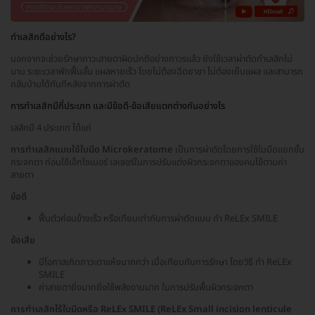
ทำเลสิกดีอย่างไร?
นอกจากจะช่วยรักษาภาวะสายตาผิดปกติอย่างถาวรแล้ว ยังใช้เวลาผ่าตัดทำเลสิกไม่
นาน ระยะเวลาพักฟื้นสั้น แผลหายเร็ว โดยไม่ต้องฉีดยาชา ไม่ต้องเย็บแผล และสามารถ
กลับบ้านได้ทันทีหลังจากการผ่าตัด
การทำเลสิกมีกี่ประเภท และมีข้อดี-ข้อเสียแตกต่างกันอย่างไร
เลสิกมี 4 ประเภท ได้แก่
การทำเลสิกแบบใช้ใบมีด Microkeratome
เป็นการผ่าตัดโดยการใช้ใบมีดแยกชั้น
กระจกตา ก่อนใช้เอ็กไซเมอร์ เลเซอร์ในการปรับแต่งผิวกระจกตาของคนไข้ตามค่า
สายตา
ข้อดี
ฟื้นตัวค่อนข้างเร็ว หรือเทียบเท่ากับการผ่าตัดแบบ ทำ ReLEx SMILE
ข้อเสีย
มีโอกาสเกิดภาวะตาแห้งมากกว่า เมื่อเทียบกับการรักษา โดยวิธี ทำ ReLEx
SMILE
ค่าสายตายิ่งมากยิ่งใช้พลังงานมาก ในการปรับพื้นผิวกระจกตา
การทำเลสิกไร้ใบมีดหรือ ReLEx SMILE (ReLEx Small incision lenticule