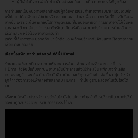
ผู้ที่เข้าใจถึงการผ่าตัดทำเลสิกอย่างละเอียด และมีความคาดหวังที่ถูกต้อง
การทำเลสิกเป็นหนึ่งทางเลือกสำหรับผู้ที่ต้องการปรับค่าสายตากลับมาเหมือนเดิมอีก
ครั้งโดยไม่ต้องพึ่งการใส่แว่นหรือ คอนแทคเลนส์ และเพื่อการมองเห็นที่มีประสิทธิภาพ
มากขึ้น เพราะฉะนั้นหากกลับไปทำพฤติกรรมที่ไม่ถนอมสายตา การรักษาอาจไม่เป็นผล
และอาจจะต้องกลับมาทำการผ่าตัดรักษาเป็นครั้งที่สอง อย่างไรก็ตาม การทำเลสิกควร
เลือกคลินิก หรือโรงพยาบาลที่รับทำ
เลสิก ที่ได้มาตรฐาน ปลอดภัย น่าเชื่อถือ และจะต้องปรึกษากับจักษุแพทย์โดยตรงก่อน
เพื่อความปลอดภัย
เลือกซื้อแพ็กเกจทำเลสิกสุดคุ้มได้ที่ HDmall
รักษาความผิดปกติทางสายตาให้หายถาวรด้วยแพ็กเกจทำเลสิกมากมายที่ทาง
HDmall ได้จับมือกับสถานพยาบาลชั้นนำหลายแห่งไม่ว่าจะเป็น แพ็กเกจทำเลสิก
เกษมราษฎร์ ประชาชื่น ทำเลสิก ยันฮี มานำเสนอให้คุณ พร้อมโปรโมชั่นสุดคุ้มสำหรับ
ลูกค้าที่ต้องการซื้อแพ็กเกจทำเลสิกกับ HDmall เท่านั้น ดูรายละเอียดในเว็บไซต์ได้
เลย
หรือหากใครยังอยู่ระหว่างการตัดสินใจ ยังไม่แน่ใจว่าทำเลสิกดีไหม? จะเป็นอย่างไร? ก็
ลองมาดูคลิปรีวิว จากประสบการณ์จริง ได้เลย