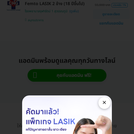
Femto LASIK 2 ข้าง (18 ปีขึ้นไป)
55,000 บาท
ประหยัด 1%
โรงพยาบาลจุฬารัตน์ 1 สุวรรณภูมิ
ดูรายละเอียด
สมุทรปราการ
แชทกับแอดมิน
แอดมินพร้อมดูแลคุณทุกวันทางไลน์
คุยกับแอดมิน ฟรี!
×
HDmall Health ดี อะไรก็ดี
ให้การเข้าถึงบริการสุขภาพและความงามเป็นเรื่องง่าย