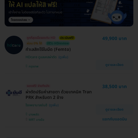
49,900 บาท
ถูกที่สุดเมื่อจองกับ HD
ประเมินฟรี!
ผ่อน 0% ได้
มีรีวิว HDreview
ทำเลสิกไร้ใบมีด (Femto)
HDcare ดูแลเคสผ่าตัด
ดูรายละเอียด
กรุงเทพ
38,500 บาท
จองฟรี! จ่ายทีหลัง
ผ่าตัดปรับค่าสายตา ด้วยเทคนิค Tran
PRK สำหรับตา 2 ข้าง
โรงพยาบาลยันฮี
ดูรายละเอียด
บางพลัด
แชทกับแอดมิน
MRT บางอ้อ