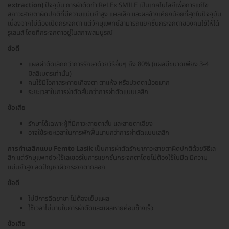
extraction)
ปัจจุบัน การผ่าตัดทำ ReLEx SMILE เป็นเทคโนโลยีเพื่อการแก้ไข
สภาวะสายตาผิดปกติที่มีความแม่นยำสูง แผลเล็ก และผลข้างเคียงน้อยที่สุดในปัจจุบัน
เนื่องจากไม่ต้องเปิดกระจกตา แต่จักษุแพทย์สามารถแยกชั้นกระจกตาของคนไข้ให้ได้
รูเลนส์ โดยที่กระจกตาอยู่ในสภาพสมบูรณ์
ข้อดี
แผลผ่าตัดเล็กกว่าการรักษาด้วยวิธีอื่นๆ ถึง 80% (แผลมีขนาดเพียง 3-4
มิลลิเมตรเท่านั้น)
คนไข้มีโอกาสระคายเคืองตา ตาแห้ง หรือปวดตาน้อยมาก
ระยะเวลาในการผ่าตัดสั้นกว่าการผ่าตัดแบบเลสิก
ข้อเสีย
รักษาได้เฉพาะผู้ที่มีภาวะสายตาสั้น และสายตาเอียง
อาจใช้ระยะเวลาในการพักฟื้นนานกว่าการผ่าตัดแบบเลสิก
การทำเลสิกแบบ Femto Lasik
เป็นการผ่าตัดรักษาภาวะสายตาผิดปกติด้วยวิธีเล
สิก แต่จักษุแพทย์จะใช้เลเซอร์ในการแยกชั้นกระจกตาโดยไม่ต้องใช้ใบมีด มีความ
แม่นยำสูง ลดปัญหาผิวกระจกตาถลอก
ข้อดี
ไม่มีการฉีดยาชา ไม่ต้องเย็บแผล
ใช้เวลาไม่นานในการผ่าตัดและแผลหายค่อนข้างเร็ว
ข้อเสีย