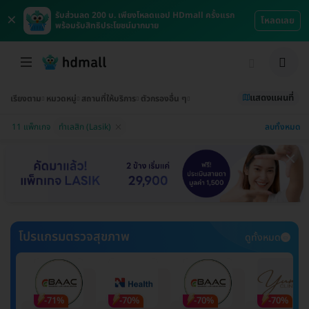
×
รับส่วนลด 200 บ. เพียงโหลดแอป HDmall ครั้งแรก
โหลดเลย
พร้อมรับสิทธิประโยชน์มากมาย
แสดงแผนที่
เรียงตาม
หมวดหมู่
สถานที่ให้บริการ
ตัวกรองอื่น ๆ
ลบทั้งหมด
11 แพ็กเกจ
ทำเลสิก (Lasik)
โปรแกรมตรวจสุขภาพ
ดูทั้งหมด
-71%
-70%
-70%
-70%