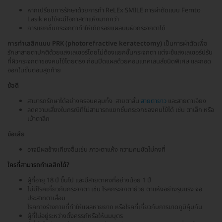
หากเปรียบการรักษาด้วยการทำ ReLEx SMILE การผ่าตัดแบบ Femto
Lasik คนไข้จะมีโอกาสตาแห้งมากกว่า
การแยกชั้นกระจกตาทำให้เกิดรอยแผลบนผิวกระจกตาได้
การทำเลสิกแบบ PRK (photorefractive keratectomy)
เป็นการผ่าตัดเพื่อ
รักษาสายตาปกติด้วยแสงเลเซอร์โดยไม่ต้องแยกชั้นกระจกตา แต่จะช้แสงเลเซอร์ปรับ
ที่ผิวกระจกตาของคนไข้โดยตรง ก่อนปิดแผลด้วยคอนแทคเลนส์ชนิดพิเศษ และถอด
ออกในขั้นตอนสุดท้าย
ข้อดี
สามารถรักษาได้อย่างครอบคลุมทั้ง สายตาสั้น
สายตายาว
และสายตาเอียง
ลดความเสี่ยงในกรณีที่ไม่สามารถแยกชั้นกระจกของคนไข้ได้ เช่น ตาเล็ก หรือ
เบ้าตาลึก
ข้อเสีย
อาจมีผลข้างเคียงอื่นเช่น ภาวะตาแห้ง ความคมชัดไม่คงที่
ใครที่สามารถทำเลสิกได้?
ผู้ที่อายุ 18 ปี ขึ้นไป และมีสายตาคงที่อย่างน้อย 1 ปี
ไม่มีโรคเกี่ยวกับกระจกตา เช่น โรคกระจกตาย้วย ตาแห้งอย่างรุนแรง จอ
ประสาทตาเสื่อม
โรคทางร่างกายที่ทำให้แผลหายยาก หรือโรคที่เกี่ยวกับการขาดภูมิคุ้มกัน
ผู้ที่ไม่อยู่ระหว่างตั้งครรภ์หรือให้นมบุตร