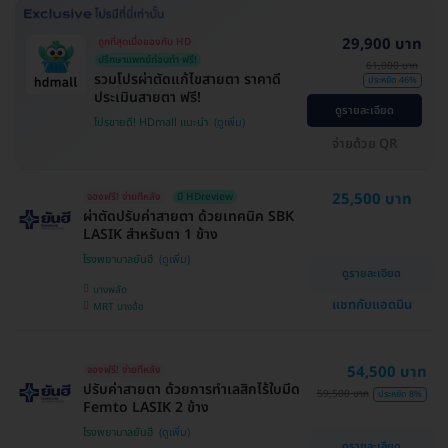
29,900 บาท
ถูกที่สุดเมื่อของกับ HD
ปรึกษาแพทย์ก่อนทำ ฟรี!
61,000 บาท
รวมโปรผ่าตัดแก้ไขสายตา ราคาดี
ประหยัด 46%
ประเมินสายตา ฟรี!
ดูรายละเอียด
โปรขายดี! HDmall แนะนำ
จ่ายด้วย QR
25,500 บาท
จองฟรี! จ่ายทีหลัง
มี HDreview
ผ่าตัดปรับค่าสายตา ด้วยเทคนิค SBK
LASIK สำหรับตา 1 ข้าง
โรงพยาบาลยันฮี
ดูรายละเอียด
บางพลัด
แชทกับแอดมิน
MRT บางอ้อ
54,500 บาท
จองฟรี! จ่ายทีหลัง
ปรับค่าสายตา ด้วยการทำเลสิกไร้ใบมีด
59,500 บาท
ประหยัด 8%
Femto LASIK 2 ข้าง
โรงพยาบาลยันฮี
ดูรายละเอียด