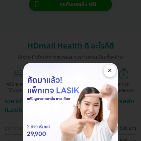
คุยกับแอดมิน ฟรี!
HDmall Health ดี อะไรก็ดี
ให้การเข้าถึงบริการสุขภาพและความงามเป็นเรื่องง่าย
×
คลินิกและ รพ.
ถูกกว่าจองตรง
ผ่อนสบาย 0%
สะดวก
ได้มาตรฐาน
ด้วยตัวเอง
ประหยัดเวลา
ราคาเดือน สิงหาคม ปี 2569 (2026) สำหรับ ทำเลสิก
(Lasik)
ราคา ตรวจตาก่อนทำเลสิก (LASIK)
500 บาท
ราคา ผ่าตัดปรับค่าสายตา ด้วยเทคนิค SBK LASIK สำหรับตา
25,500 บาท