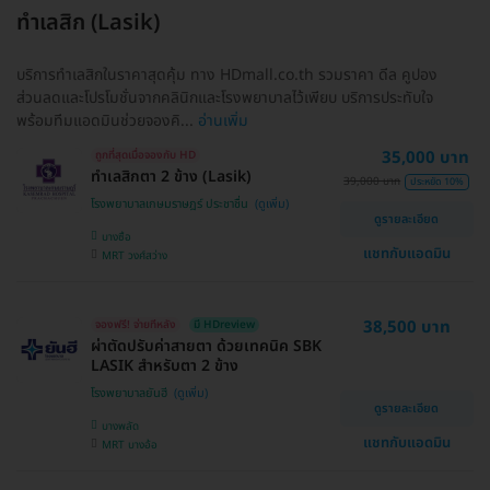
ทำเลสิก (Lasik)
บริการทำเลสิกในราคาสุดคุ้ม ทาง HDmall.co.th รวมราคา ดีล คูปอง
ส่วนลดและโปรโมชั่นจากคลินิกและโรงพยาบาลไว้เพียบ บริการประทับใจ
พร้อมทีมแอดมินช่วยจองคิ...
อ่านเพิ่ม
35,000 บาท
ถูกที่สุดเมื่อจองกับ HD
ทำเลสิกตา 2 ข้าง (Lasik)
39,000 บาท
ประหยัด 10%
โรงพยาบาลเกษมราษฎร์ ประชาชื่น
ดูรายละเอียด
บางซื่อ
แชทกับแอดมิน
MRT วงศ์สว่าง
38,500 บาท
จองฟรี! จ่ายทีหลัง
มี HDreview
ผ่าตัดปรับค่าสายตา ด้วยเทคนิค SBK
LASIK สำหรับตา 2 ข้าง
โรงพยาบาลยันฮี
ดูรายละเอียด
บางพลัด
แชทกับแอดมิน
MRT บางอ้อ