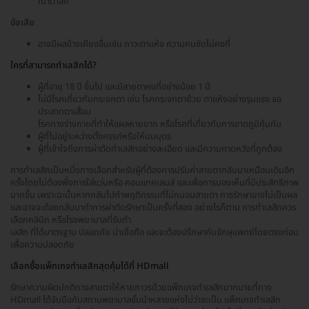
เบ้าตาลึก
ข้อเสีย
อาจมีผลข้างเคียงอื่นเช่น ภาวะตาแห้ง ความคมชัดไม่คงที่
ใครที่สามารถทำเลสิกได้?
ผู้ที่อายุ 18 ปี ขึ้นไป และมีสายตาคงที่อย่างน้อย 1 ปี
ไม่มีโรคเกี่ยวกับกระจกตา เช่น โรคกระจกตาย้วย ตาแห้งอย่างรุนแรง จอ
ประสาทตาเสื่อม
โรคทางร่างกายที่ทำให้แผลหายยาก หรือโรคที่เกี่ยวกับการขาดภูมิคุ้มกัน
ผู้ที่ไม่อยู่ระหว่างตั้งครรภ์หรือให้นมบุตร
ผู้ที่เข้าใจถึงการผ่าตัดทำเลสิกอย่างละเอียด และมีความคาดหวังที่ถูกต้อง
การทำเลสิกเป็นหนึ่งทางเลือกสำหรับผู้ที่ต้องการปรับค่าสายตากลับมาเหมือนเดิมอีก
ครั้งโดยไม่ต้องพึ่งการใส่แว่นหรือ คอนแทคเลนส์ และเพื่อการมองเห็นที่มีประสิทธิภาพ
มากขึ้น เพราะฉะนั้นหากกลับไปทำพฤติกรรมที่ไม่ถนอมสายตา การรักษาอาจไม่เป็นผล
และอาจจะต้องกลับมาทำการผ่าตัดรักษาเป็นครั้งที่สอง อย่างไรก็ตาม การทำเลสิกควร
เลือกคลินิก หรือโรงพยาบาลที่รับทำ
เลสิก ที่ได้มาตรฐาน ปลอดภัย น่าเชื่อถือ และจะต้องปรึกษากับจักษุแพทย์โดยตรงก่อน
เพื่อความปลอดภัย
เลือกซื้อแพ็กเกจทำเลสิกสุดคุ้มได้ที่ HDmall
รักษาความผิดปกติทางสายตาให้หายถาวรด้วยแพ็กเกจทำเลสิกมากมายที่ทาง
HDmall ได้จับมือกับสถานพยาบาลชั้นนำหลายแห่งไม่ว่าจะเป็น แพ็กเกจทำเลสิก