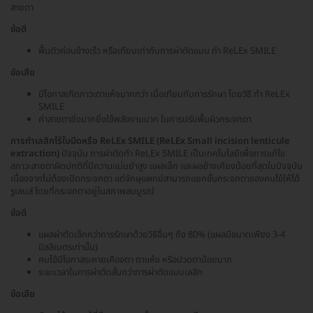
สายตา
ข้อดี
ฟื้นตัวค่อนข้างเร็ว หรือเทียบเท่ากับการผ่าตัดแบบ ทำ ReLEx SMILE
ข้อเสีย
มีโอกาสเกิดภาวะตาแห้งมากกว่า เมื่อเทียบกับการรักษา โดยวิธี ทำ ReLEx
SMILE
ค่าสายตายิ่งมากยิ่งใช้พลังงานมาก ในการปรับพื้นผิวกระจกตา
การทำเลสิกไร้ใบมีดหรือ ReLEx SMILE (ReLEx Small incision lenticule
extraction)
ปัจจุบัน การผ่าตัดทำ ReLEx SMILE เป็นเทคโนโลยีเพื่อการแก้ไข
สภาวะสายตาผิดปกติที่มีความแม่นยำสูง แผลเล็ก และผลข้างเคียงน้อยที่สุดในปัจจุบัน
เนื่องจากไม่ต้องเปิดกระจกตา แต่จักษุแพทย์สามารถแยกชั้นกระจกตาของคนไข้ให้ได้
รูเลนส์ โดยที่กระจกตาอยู่ในสภาพสมบูรณ์
ข้อดี
แผลผ่าตัดเล็กกว่าการรักษาด้วยวิธีอื่นๆ ถึง 80% (แผลมีขนาดเพียง 3-4
มิลลิเมตรเท่านั้น)
คนไข้มีโอกาสระคายเคืองตา ตาแห้ง หรือปวดตาน้อยมาก
ระยะเวลาในการผ่าตัดสั้นกว่าการผ่าตัดแบบเลสิก
ข้อเสีย