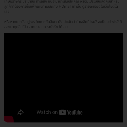
เกษมราษฎร์ ประชาชื่น ทำเลสิก ยันฮี มานำเสนอให้คุณ พร้อมโปรโมชั่นสุดคุ้มสำหรับ
ลูกค้าที่ต้องการซื้อแพ็กเกจทำเลสิกกับ HDmall เท่านั้น ดูรายละเอียดในเว็บไซต์ได้
เลย
หรือหากใครยังอยู่ระหว่างการตัดสินใจ ยังไม่แน่ใจว่าทำเลสิกดีไหม? จะเป็นอย่างไร? ก็
ลองมาดูคลิปรีวิว จากประสบการณ์จริง ได้เลย