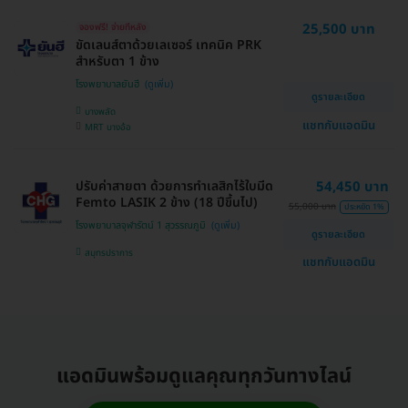
25,500 บาท
จองฟรี! จ่ายทีหลัง
ขัดเลนส์ตาด้วยเลเซอร์ เทคนิค PRK
สำหรับตา 1 ข้าง
โรงพยาบาลยันฮี
ดูรายละเอียด
บางพลัด
แชทกับแอดมิน
MRT บางอ้อ
ปรับค่าสายตา ด้วยการทำเลสิกไร้ใบมีด
54,450 บาท
Femto LASIK 2 ข้าง (18 ปีขึ้นไป)
55,000 บาท
ประหยัด 1%
โรงพยาบาลจุฬารัตน์ 1 สุวรรณภูมิ
ดูรายละเอียด
สมุทรปราการ
แชทกับแอดมิน
แอดมินพร้อมดูแลคุณทุกวันทางไลน์