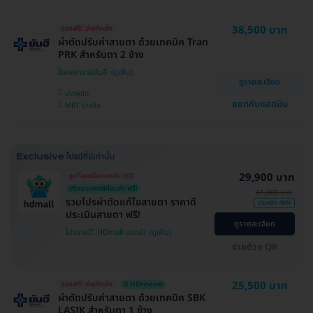
38,500 บาท
จองฟรี! จ่ายทีหลัง
ผ่าตัดปรับค่าสายตา ด้วยเทคนิค Tran
PRK สำหรับตา 2 ข้าง
โรงพยาบาลยันฮี
ดูรายละเอียด
บางพลัด
แชทกับแอดมิน
MRT บางอ้อ
29,900 บาท
ถูกที่สุดเมื่อของกับ HD
ปรึกษาแพทย์ก่อนทำ ฟรี!
61,000 บาท
รวมโปรผ่าตัดแก้ไขสายตา ราคาดี
ประหยัด 46%
ประเมินสายตา ฟรี!
ดูรายละเอียด
โปรขายดี! HDmall แนะนำ
จ่ายด้วย QR
25,500 บาท
จองฟรี! จ่ายทีหลัง
มี HDreview
ผ่าตัดปรับค่าสายตา ด้วยเทคนิค SBK
LASIK สำหรับตา 1 ข้าง