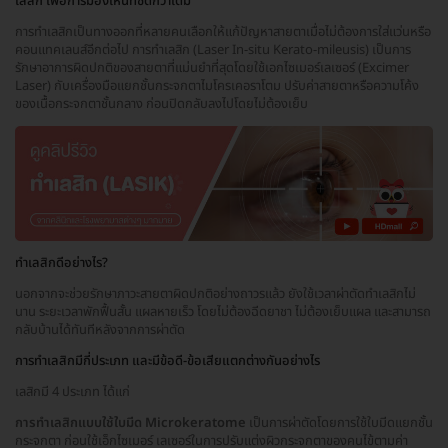
เลสิก เพื่อการมองเห็นที่ชัดกว่าเดิม
การทำเลสิกเป็นทางออกที่หลายคนเลือกให้แก้ปัญหาสายตาเมื่อไม่ต้องการใส่แว่นหรือ
คอนแทคเลนส์อีกต่อไป การทำเลสิก (Laser In-situ Kerato-mileusis) เป็นการ
รักษาอาการผิดปกติของสายตาที่แม่นยำที่สุดโดยใช้เอกไซเมอร์เลเซอร์ (Excimer
Laser) กับเครื่องมือแยกชั้นกระจกตาไมโครเคอราโตม ปรับค่าสายตาหรือความโค้ง
ของเนื้อกระจกตาชั้นกลาง ก่อนปิดกลับลงไปโดยไม่ต้องเย็บ
ทำเลสิกดีอย่างไร?
นอกจากจะช่วยรักษาภาวะสายตาผิดปกติอย่างถาวรแล้ว ยังใช้เวลาผ่าตัดทำเลสิกไม่
นาน ระยะเวลาพักฟื้นสั้น แผลหายเร็ว โดยไม่ต้องฉีดยาชา ไม่ต้องเย็บแผล และสามารถ
กลับบ้านได้ทันทีหลังจากการผ่าตัด
การทำเลสิกมีกี่ประเภท และมีข้อดี-ข้อเสียแตกต่างกันอย่างไร
เลสิกมี 4 ประเภท ได้แก่
การทำเลสิกแบบใช้ใบมีด Microkeratome
เป็นการผ่าตัดโดยการใช้ใบมีดแยกชั้น
กระจกตา ก่อนใช้เอ็กไซเมอร์ เลเซอร์ในการปรับแต่งผิวกระจกตาของคนไข้ตามค่า