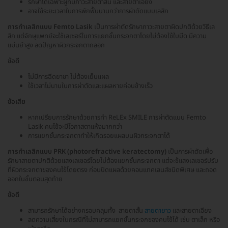
รักษาได้เฉพาะผู้ที่มีภาวะสายตาสั้น และสายตาเอียง
อาจใช้ระยะเวลาในการพักฟื้นนานกว่าการผ่าตัดแบบเลสิก
การทำเลสิกแบบ Femto Lasik
เป็นการผ่าตัดรักษาภาวะสายตาผิดปกติด้วยวิธีเล
สิก แต่จักษุแพทย์จะใช้เลเซอร์ในการแยกชั้นกระจกตาโดยไม่ต้องใช้ใบมีด มีความ
แม่นยำสูง ลดปัญหาผิวกระจกตาถลอก
ข้อดี
ไม่มีการฉีดยาชา ไม่ต้องเย็บแผล
ใช้เวลาไม่นานในการผ่าตัดและแผลหายค่อนข้างเร็ว
ข้อเสีย
หากเปรียบการรักษาด้วยการทำ ReLEx SMILE การผ่าตัดแบบ Femto
Lasik คนไข้จะมีโอกาสตาแห้งมากกว่า
การแยกชั้นกระจกตาทำให้เกิดรอยแผลบนผิวกระจกตาได้
การทำเลสิกแบบ PRK (photorefractive keratectomy)
เป็นการผ่าตัดเพื่อ
รักษาสายตาปกติด้วยแสงเลเซอร์โดยไม่ต้องแยกชั้นกระจกตา แต่จะช้แสงเลเซอร์ปรับ
ที่ผิวกระจกตาของคนไข้โดยตรง ก่อนปิดแผลด้วยคอนแทคเลนส์ชนิดพิเศษ และถอด
ออกในขั้นตอนสุดท้าย
ข้อดี
สามารถรักษาได้อย่างครอบคลุมทั้ง สายตาสั้น
สายตายาว
และสายตาเอียง
ลดความเสี่ยงในกรณีที่ไม่สามารถแยกชั้นกระจกของคนไข้ได้ เช่น ตาเล็ก หรือ