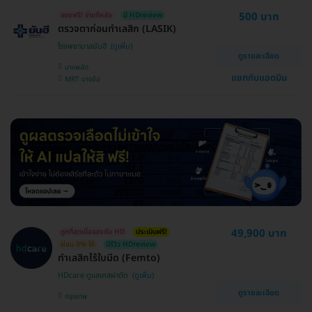
500 บาท
จองฟรี! จ่ายทีหลัง
มี HDreview
ตรวจตาก่อนทำเลสิก (LASIK)
โรงพยาบาลยันฮี
ดูรายละเอียด
บางพลัด
แชทกับแอดมิน
MRT บางอ้อ
49,900 บาท
ถูกที่สุดเมื่อจองกับ HD
ประเมินฟรี!
ผ่อน 0% ได้
มีรีวิว HDreview
ทำเลสิกไร้ใบมีด (Femto)
HDcare ดูแลเคสผ่าตัด
ดูรายละเอียด
กรุงเทพ