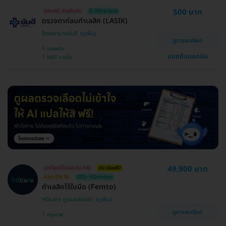
500 บาท
จองฟรี! จ่ายทีหลัง
มี HDreview
ตรวจตาก่อนทำเลสิก (LASIK)
โรงพยาบาลยันฮี
ดูรายละเอียด
บางพลัด
แชทกับแอดมิน
MRT บางอ้อ
49,900 บาท
ถูกที่สุดเมื่อจองกับ HD
ประเมินฟรี!
ผ่อน 0% ได้
มีรีวิว HDreview
ทำเลสิกไร้ใบมีด (Femto)
HDcare ดูแลเคสผ่าตัด
ดูรายละเอียด
กรุงเทพ