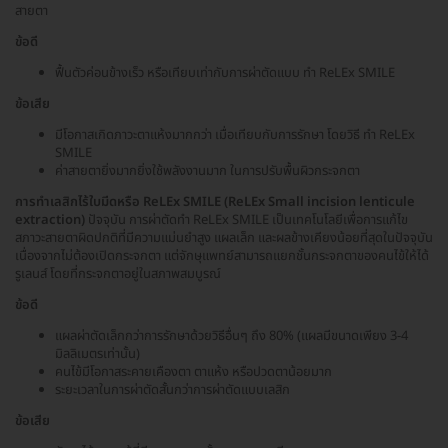
สายตา
ข้อดี
ฟื้นตัวค่อนข้างเร็ว หรือเทียบเท่ากับการผ่าตัดแบบ ทำ ReLEx SMILE
ข้อเสีย
มีโอกาสเกิดภาวะตาแห้งมากกว่า เมื่อเทียบกับการรักษา โดยวิธี ทำ ReLEx
SMILE
ค่าสายตายิ่งมากยิ่งใช้พลังงานมาก ในการปรับพื้นผิวกระจกตา
การทำเลสิกไร้ใบมีดหรือ ReLEx SMILE (ReLEx Small incision lenticule
extraction)
ปัจจุบัน การผ่าตัดทำ ReLEx SMILE เป็นเทคโนโลยีเพื่อการแก้ไข
สภาวะสายตาผิดปกติที่มีความแม่นยำสูง แผลเล็ก และผลข้างเคียงน้อยที่สุดในปัจจุบัน
เนื่องจากไม่ต้องเปิดกระจกตา แต่จักษุแพทย์สามารถแยกชั้นกระจกตาของคนไข้ให้ได้
รูเลนส์ โดยที่กระจกตาอยู่ในสภาพสมบูรณ์
ข้อดี
แผลผ่าตัดเล็กกว่าการรักษาด้วยวิธีอื่นๆ ถึง 80% (แผลมีขนาดเพียง 3-4
มิลลิเมตรเท่านั้น)
คนไข้มีโอกาสระคายเคืองตา ตาแห้ง หรือปวดตาน้อยมาก
ระยะเวลาในการผ่าตัดสั้นกว่าการผ่าตัดแบบเลสิก
ข้อเสีย