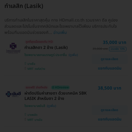
ทำเลสิก (Lasik)
บริการทำเลสิกในราคาสุดคุ้ม ทาง HDmall.co.th รวมราคา ดีล คูปอง
ส่วนลดและโปรโมชั่นจากคลินิกและโรงพยาบาลไว้เพียบ บริการประทับใจ
พร้อมทีมแอดมินช่วยจองคิ...
อ่านเพิ่ม
35,000 บาท
ถูกที่สุดเมื่อจองกับ HD
ทำเลสิกตา 2 ข้าง (Lasik)
39,000 บาท
ประหยัด 10%
โรงพยาบาลเกษมราษฎร์ ประชาชื่น
ดูรายละเอียด
บางซื่อ
แชทกับแอดมิน
MRT วงศ์สว่าง
38,500 บาท
จองฟรี! จ่ายทีหลัง
มี HDreview
ผ่าตัดปรับค่าสายตา ด้วยเทคนิค SBK
LASIK สำหรับตา 2 ข้าง
โรงพยาบาลยันฮี
ดูรายละเอียด
บางพลัด
แชทกับแอดมิน
MRT บางอ้อ