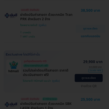
38,500 บาท
จองฟรี! จ่ายทีหลัง
ผ่าตัดปรับค่าสายตา ด้วยเทคนิค Tran
PRK สำหรับตา 2 ข้าง
โรงพยาบาลยันฮี
ดูรายละเอียด
บางพลัด
แชทกับแอดมิน
MRT บางอ้อ
29,900 บาท
ถูกที่สุดเมื่อของกับ HD
ปรึกษาแพทย์ก่อนทำ ฟรี!
61,000 บาท
รวมโปรผ่าตัดแก้ไขสายตา ราคาดี
ประหยัด 46%
ประเมินสายตา ฟรี!
ดูรายละเอียด
โปรขายดี! HDmall แนะนำ
จ่ายด้วย QR
25,500 บาท
จองฟรี! จ่ายทีหลัง
มี HDreview
ผ่าตัดปรับค่าสายตา ด้วยเทคนิค SBK
LASIK สำหรับตา 1 ข้าง