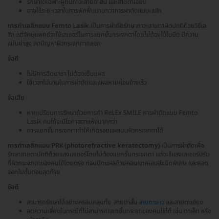
รักษาได้เฉพาะผู้ที่มีภาวะสายตาสั้น และสายตาเอียง
อาจใช้ระยะเวลาในการพักฟื้นนานกว่าการผ่าตัดแบบเลสิก
การทำเลสิกแบบ Femto Lasik
เป็นการผ่าตัดรักษาภาวะสายตาผิดปกติด้วยวิธีเล
สิก แต่จักษุแพทย์จะใช้เลเซอร์ในการแยกชั้นกระจกตาโดยไม่ต้องใช้ใบมีด มีความ
แม่นยำสูง ลดปัญหาผิวกระจกตาถลอก
ข้อดี
ไม่มีการฉีดยาชา ไม่ต้องเย็บแผล
ใช้เวลาไม่นานในการผ่าตัดและแผลหายค่อนข้างเร็ว
ข้อเสีย
หากเปรียบการรักษาด้วยการทำ ReLEx SMILE การผ่าตัดแบบ Femto
Lasik คนไข้จะมีโอกาสตาแห้งมากกว่า
การแยกชั้นกระจกตาทำให้เกิดรอยแผลบนผิวกระจกตาได้
การทำเลสิกแบบ PRK (photorefractive keratectomy)
เป็นการผ่าตัดเพื่อ
รักษาสายตาปกติด้วยแสงเลเซอร์โดยไม่ต้องแยกชั้นกระจกตา แต่จะช้แสงเลเซอร์ปรับ
ที่ผิวกระจกตาของคนไข้โดยตรง ก่อนปิดแผลด้วยคอนแทคเลนส์ชนิดพิเศษ และถอด
ออกในขั้นตอนสุดท้าย
ข้อดี
สามารถรักษาได้อย่างครอบคลุมทั้ง สายตาสั้น
สายตายาว
และสายตาเอียง
ลดความเสี่ยงในกรณีที่ไม่สามารถแยกชั้นกระจกของคนไข้ได้ เช่น ตาเล็ก หรือ