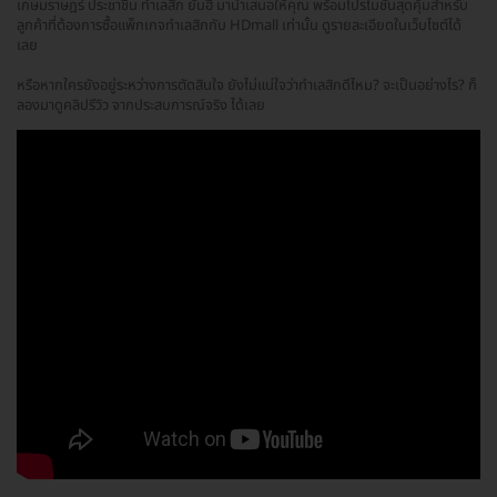
เกษมราษฎร์ ประชาชื่น ทำเลสิก ยันฮี มานำเสนอให้คุณ พร้อมโปรโมชั่นสุดคุ้มสำหรับ
ลูกค้าที่ต้องการซื้อแพ็กเกจทำเลสิกกับ HDmall เท่านั้น ดูรายละเอียดในเว็บไซต์ได้
เลย
หรือหากใครยังอยู่ระหว่างการตัดสินใจ ยังไม่แน่ใจว่าทำเลสิกดีไหม? จะเป็นอย่างไร? ก็
ลองมาดูคลิปรีวิว จากประสบการณ์จริง ได้เลย