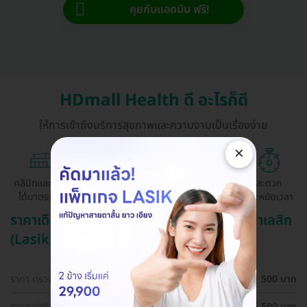
คุยกับแอดมิน ฟรี!
HDmall Health ดี อะไรก็ดี
ให้การเข้าถึงบริการสุขภาพและความงามเป็นเรื่องง่าย
×
คลินิกและ รพ.
ถูกกว่าจองตรง
ผ่อนสบาย 0%
สะดวก
ได้มาตรฐาน
ด้วยตัวเอง
ประหยัดเวลา
ราคาเดือน สิงหาคม ปี 2569 (2026) สำหรับ ทำเลสิก
(Lasik)
ราคา ตรวจตาก่อนทำเลสิก (LASIK)
500 บาท
ราคา ผ่าตัดปรับค่าสายตา ด้วยเทคนิค SBK LASIK สำหรับตา
25,500 บาท