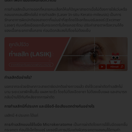
เลสิก เพื่อการมองเห็นที่ชัดกว่าเดิม
การทำเลสิกเป็นทางออกที่หลายคนเลือกให้แก้ปัญหาสายตาเมื่อไม่ต้องการใส่แว่นหรือ
คอนแทคเลนส์อีกต่อไป การทำเลสิก (Laser In-situ Kerato-mileusis) เป็นการ
รักษาอาการผิดปกติของสายตาที่แม่นยำที่สุดโดยใช้เอกไซเมอร์เลเซอร์ (Excimer
Laser) กับเครื่องมือแยกชั้นกระจกตาไมโครเคอราโตม ปรับค่าสายตาหรือความโค้ง
ของเนื้อกระจกตาชั้นกลาง ก่อนปิดกลับลงไปโดยไม่ต้องเย็บ
ทำเลสิกดีอย่างไร?
นอกจากจะช่วยรักษาภาวะสายตาผิดปกติอย่างถาวรแล้ว ยังใช้เวลาผ่าตัดทำเลสิกไม่
นาน ระยะเวลาพักฟื้นสั้น แผลหายเร็ว โดยไม่ต้องฉีดยาชา ไม่ต้องเย็บแผล และสามารถ
กลับบ้านได้ทันทีหลังจากการผ่าตัด
การทำเลสิกมีกี่ประเภท และมีข้อดี-ข้อเสียแตกต่างกันอย่างไร
เลสิกมี 4 ประเภท ได้แก่
การทำเลสิกแบบใช้ใบมีด Microkeratome
เป็นการผ่าตัดโดยการใช้ใบมีดแยกชั้น
กระจกตา ก่อนใช้เอ็กไซเมอร์ เลเซอร์ในการปรับแต่งผิวกระจกตาของคนไข้ตามค่า