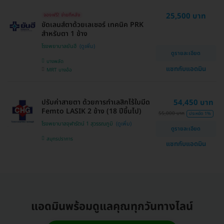
25,500 บาท
จองฟรี! จ่ายทีหลัง
ขัดเลนส์ตาด้วยเลเซอร์ เทคนิค PRK
สำหรับตา 1 ข้าง
โรงพยาบาลยันฮี
ดูรายละเอียด
บางพลัด
แชทกับแอดมิน
MRT บางอ้อ
ปรับค่าสายตา ด้วยการทำเลสิกไร้ใบมีด
54,450 บาท
Femto LASIK 2 ข้าง (18 ปีขึ้นไป)
55,000 บาท
ประหยัด 1%
โรงพยาบาลจุฬารัตน์ 1 สุวรรณภูมิ
ดูรายละเอียด
สมุทรปราการ
แชทกับแอดมิน
แอดมินพร้อมดูแลคุณทุกวันทางไลน์