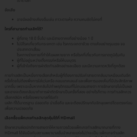
เบ้าตาลึก
ข้อเสีย
อาจมีผลข้างเคียงอื่นเช่น ภาวะตาแห้ง ความคมชัดไม่คงที่
ใครที่สามารถทำเลสิกได้?
ผู้ที่อายุ 18 ปี ขึ้นไป และมีสายตาคงที่อย่างน้อย 1 ปี
ไม่มีโรคเกี่ยวกับกระจกตา เช่น โรคกระจกตาย้วย ตาแห้งอย่างรุนแรง จอ
ประสาทตาเสื่อม
โรคทางร่างกายที่ทำให้แผลหายยาก หรือโรคที่เกี่ยวกับการขาดภูมิคุ้มกัน
ผู้ที่ไม่อยู่ระหว่างตั้งครรภ์หรือให้นมบุตร
ผู้ที่เข้าใจถึงการผ่าตัดทำเลสิกอย่างละเอียด และมีความคาดหวังที่ถูกต้อง
การทำเลสิกเป็นหนึ่งทางเลือกสำหรับผู้ที่ต้องการปรับค่าสายตากลับมาเหมือนเดิมอีก
ครั้งโดยไม่ต้องพึ่งการใส่แว่นหรือ คอนแทคเลนส์ และเพื่อการมองเห็นที่มีประสิทธิภาพ
มากขึ้น เพราะฉะนั้นหากกลับไปทำพฤติกรรมที่ไม่ถนอมสายตา การรักษาอาจไม่เป็นผล
และอาจจะต้องกลับมาทำการผ่าตัดรักษาเป็นครั้งที่สอง อย่างไรก็ตาม การทำเลสิกควร
เลือกคลินิก หรือโรงพยาบาลที่รับทำ
เลสิก ที่ได้มาตรฐาน ปลอดภัย น่าเชื่อถือ และจะต้องปรึกษากับจักษุแพทย์โดยตรงก่อน
เพื่อความปลอดภัย
เลือกซื้อแพ็กเกจทำเลสิกสุดคุ้มได้ที่ HDmall
รักษาความผิดปกติทางสายตาให้หายถาวรด้วยแพ็กเกจทำเลสิกมากมายที่ทาง
HDmall ได้จับมือกับสถานพยาบาลชั้นนำหลายแห่งไม่ว่าจะเป็น แพ็กเกจทำเลสิก