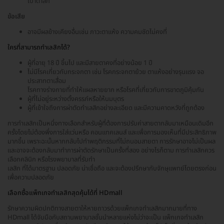
เบ้าตาลึก
ข้อเสีย
อาจมีผลข้างเคียงอื่นเช่น ภาวะตาแห้ง ความคมชัดไม่คงที่
ใครที่สามารถทำเลสิกได้?
ผู้ที่อายุ 18 ปี ขึ้นไป และมีสายตาคงที่อย่างน้อย 1 ปี
ไม่มีโรคเกี่ยวกับกระจกตา เช่น โรคกระจกตาย้วย ตาแห้งอย่างรุนแรง จอ
ประสาทตาเสื่อม
โรคทางร่างกายที่ทำให้แผลหายยาก หรือโรคที่เกี่ยวกับการขาดภูมิคุ้มกัน
ผู้ที่ไม่อยู่ระหว่างตั้งครรภ์หรือให้นมบุตร
ผู้ที่เข้าใจถึงการผ่าตัดทำเลสิกอย่างละเอียด และมีความคาดหวังที่ถูกต้อง
การทำเลสิกเป็นหนึ่งทางเลือกสำหรับผู้ที่ต้องการปรับค่าสายตากลับมาเหมือนเดิมอีก
ครั้งโดยไม่ต้องพึ่งการใส่แว่นหรือ คอนแทคเลนส์ และเพื่อการมองเห็นที่มีประสิทธิภาพ
มากขึ้น เพราะฉะนั้นหากกลับไปทำพฤติกรรมที่ไม่ถนอมสายตา การรักษาอาจไม่เป็นผล
และอาจจะต้องกลับมาทำการผ่าตัดรักษาเป็นครั้งที่สอง อย่างไรก็ตาม การทำเลสิกควร
เลือกคลินิก หรือโรงพยาบาลที่รับทำ
เลสิก ที่ได้มาตรฐาน ปลอดภัย น่าเชื่อถือ และจะต้องปรึกษากับจักษุแพทย์โดยตรงก่อน
เพื่อความปลอดภัย
เลือกซื้อแพ็กเกจทำเลสิกสุดคุ้มได้ที่ HDmall
รักษาความผิดปกติทางสายตาให้หายถาวรด้วยแพ็กเกจทำเลสิกมากมายที่ทาง
HDmall ได้จับมือกับสถานพยาบาลชั้นนำหลายแห่งไม่ว่าจะเป็น แพ็กเกจทำเลสิก