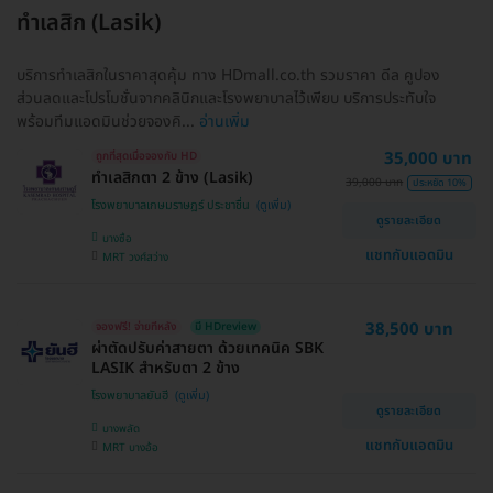
ทำเลสิก (Lasik)
บริการทำเลสิกในราคาสุดคุ้ม ทาง HDmall.co.th รวมราคา ดีล คูปอง
ส่วนลดและโปรโมชั่นจากคลินิกและโรงพยาบาลไว้เพียบ บริการประทับใจ
พร้อมทีมแอดมินช่วยจองคิ...
อ่านเพิ่ม
35,000 บาท
ถูกที่สุดเมื่อจองกับ HD
ทำเลสิกตา 2 ข้าง (Lasik)
39,000 บาท
ประหยัด 10%
โรงพยาบาลเกษมราษฎร์ ประชาชื่น
ดูรายละเอียด
บางซื่อ
แชทกับแอดมิน
MRT วงศ์สว่าง
38,500 บาท
จองฟรี! จ่ายทีหลัง
มี HDreview
ผ่าตัดปรับค่าสายตา ด้วยเทคนิค SBK
LASIK สำหรับตา 2 ข้าง
โรงพยาบาลยันฮี
ดูรายละเอียด
บางพลัด
แชทกับแอดมิน
MRT บางอ้อ