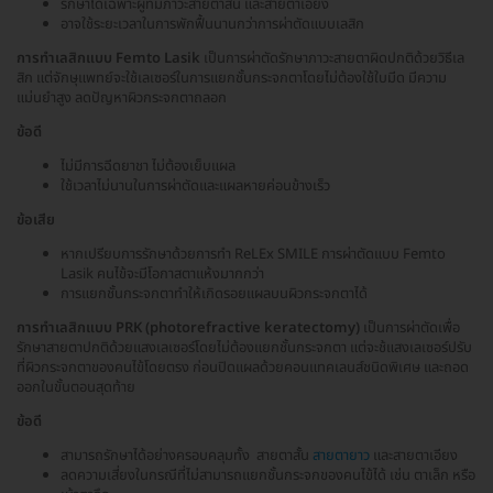
รักษาได้เฉพาะผู้ที่มีภาวะสายตาสั้น และสายตาเอียง
อาจใช้ระยะเวลาในการพักฟื้นนานกว่าการผ่าตัดแบบเลสิก
การทำเลสิกแบบ Femto Lasik
เป็นการผ่าตัดรักษาภาวะสายตาผิดปกติด้วยวิธีเล
สิก แต่จักษุแพทย์จะใช้เลเซอร์ในการแยกชั้นกระจกตาโดยไม่ต้องใช้ใบมีด มีความ
แม่นยำสูง ลดปัญหาผิวกระจกตาถลอก
ข้อดี
ไม่มีการฉีดยาชา ไม่ต้องเย็บแผล
ใช้เวลาไม่นานในการผ่าตัดและแผลหายค่อนข้างเร็ว
ข้อเสีย
หากเปรียบการรักษาด้วยการทำ ReLEx SMILE การผ่าตัดแบบ Femto
Lasik คนไข้จะมีโอกาสตาแห้งมากกว่า
การแยกชั้นกระจกตาทำให้เกิดรอยแผลบนผิวกระจกตาได้
การทำเลสิกแบบ PRK (photorefractive keratectomy)
เป็นการผ่าตัดเพื่อ
รักษาสายตาปกติด้วยแสงเลเซอร์โดยไม่ต้องแยกชั้นกระจกตา แต่จะช้แสงเลเซอร์ปรับ
ที่ผิวกระจกตาของคนไข้โดยตรง ก่อนปิดแผลด้วยคอนแทคเลนส์ชนิดพิเศษ และถอด
ออกในขั้นตอนสุดท้าย
ข้อดี
สามารถรักษาได้อย่างครอบคลุมทั้ง สายตาสั้น
สายตายาว
และสายตาเอียง
ลดความเสี่ยงในกรณีที่ไม่สามารถแยกชั้นกระจกของคนไข้ได้ เช่น ตาเล็ก หรือ