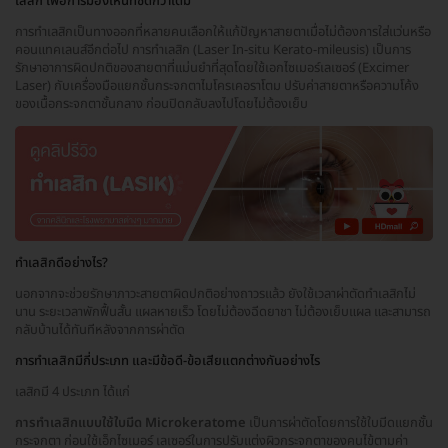
เลสิก เพื่อการมองเห็นที่ชัดกว่าเดิม
การทำเลสิกเป็นทางออกที่หลายคนเลือกให้แก้ปัญหาสายตาเมื่อไม่ต้องการใส่แว่นหรือ
คอนแทคเลนส์อีกต่อไป การทำเลสิก (Laser In-situ Kerato-mileusis) เป็นการ
รักษาอาการผิดปกติของสายตาที่แม่นยำที่สุดโดยใช้เอกไซเมอร์เลเซอร์ (Excimer
Laser) กับเครื่องมือแยกชั้นกระจกตาไมโครเคอราโตม ปรับค่าสายตาหรือความโค้ง
ของเนื้อกระจกตาชั้นกลาง ก่อนปิดกลับลงไปโดยไม่ต้องเย็บ
ทำเลสิกดีอย่างไร?
นอกจากจะช่วยรักษาภาวะสายตาผิดปกติอย่างถาวรแล้ว ยังใช้เวลาผ่าตัดทำเลสิกไม่
นาน ระยะเวลาพักฟื้นสั้น แผลหายเร็ว โดยไม่ต้องฉีดยาชา ไม่ต้องเย็บแผล และสามารถ
กลับบ้านได้ทันทีหลังจากการผ่าตัด
การทำเลสิกมีกี่ประเภท และมีข้อดี-ข้อเสียแตกต่างกันอย่างไร
เลสิกมี 4 ประเภท ได้แก่
การทำเลสิกแบบใช้ใบมีด Microkeratome
เป็นการผ่าตัดโดยการใช้ใบมีดแยกชั้น
กระจกตา ก่อนใช้เอ็กไซเมอร์ เลเซอร์ในการปรับแต่งผิวกระจกตาของคนไข้ตามค่า