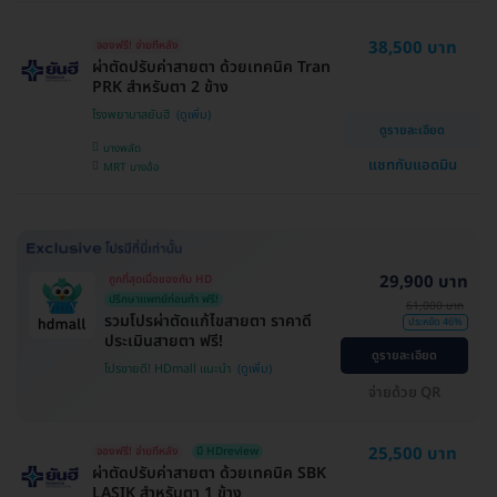
38,500 บาท
จองฟรี! จ่ายทีหลัง
ผ่าตัดปรับค่าสายตา ด้วยเทคนิค Tran
PRK สำหรับตา 2 ข้าง
โรงพยาบาลยันฮี
ดูรายละเอียด
บางพลัด
แชทกับแอดมิน
MRT บางอ้อ
29,900 บาท
ถูกที่สุดเมื่อของกับ HD
ปรึกษาแพทย์ก่อนทำ ฟรี!
61,000 บาท
รวมโปรผ่าตัดแก้ไขสายตา ราคาดี
ประหยัด 46%
ประเมินสายตา ฟรี!
ดูรายละเอียด
โปรขายดี! HDmall แนะนำ
จ่ายด้วย QR
25,500 บาท
จองฟรี! จ่ายทีหลัง
มี HDreview
ผ่าตัดปรับค่าสายตา ด้วยเทคนิค SBK
LASIK สำหรับตา 1 ข้าง