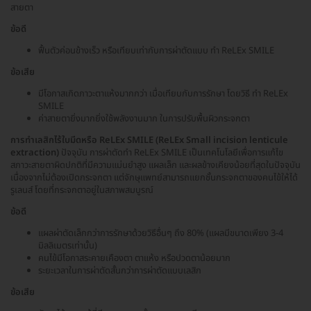
สายตา
ข้อดี
ฟื้นตัวค่อนข้างเร็ว หรือเทียบเท่ากับการผ่าตัดแบบ ทำ ReLEx SMILE
ข้อเสีย
มีโอกาสเกิดภาวะตาแห้งมากกว่า เมื่อเทียบกับการรักษา โดยวิธี ทำ ReLEx
SMILE
ค่าสายตายิ่งมากยิ่งใช้พลังงานมาก ในการปรับพื้นผิวกระจกตา
การทำเลสิกไร้ใบมีดหรือ ReLEx SMILE (ReLEx Small incision lenticule
extraction)
ปัจจุบัน การผ่าตัดทำ ReLEx SMILE เป็นเทคโนโลยีเพื่อการแก้ไข
สภาวะสายตาผิดปกติที่มีความแม่นยำสูง แผลเล็ก และผลข้างเคียงน้อยที่สุดในปัจจุบัน
เนื่องจากไม่ต้องเปิดกระจกตา แต่จักษุแพทย์สามารถแยกชั้นกระจกตาของคนไข้ให้ได้
รูเลนส์ โดยที่กระจกตาอยู่ในสภาพสมบูรณ์
ข้อดี
แผลผ่าตัดเล็กกว่าการรักษาด้วยวิธีอื่นๆ ถึง 80% (แผลมีขนาดเพียง 3-4
มิลลิเมตรเท่านั้น)
คนไข้มีโอกาสระคายเคืองตา ตาแห้ง หรือปวดตาน้อยมาก
ระยะเวลาในการผ่าตัดสั้นกว่าการผ่าตัดแบบเลสิก
ข้อเสีย