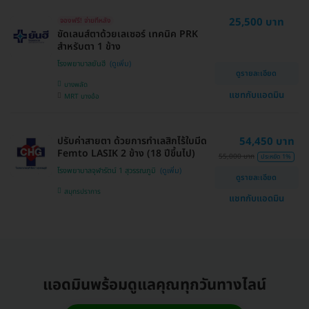
25,500 บาท
จองฟรี! จ่ายทีหลัง
ขัดเลนส์ตาด้วยเลเซอร์ เทคนิค PRK
สำหรับตา 1 ข้าง
โรงพยาบาลยันฮี
ดูรายละเอียด
บางพลัด
แชทกับแอดมิน
MRT บางอ้อ
ปรับค่าสายตา ด้วยการทำเลสิกไร้ใบมีด
54,450 บาท
Femto LASIK 2 ข้าง (18 ปีขึ้นไป)
55,000 บาท
ประหยัด 1%
โรงพยาบาลจุฬารัตน์ 1 สุวรรณภูมิ
ดูรายละเอียด
สมุทรปราการ
แชทกับแอดมิน
แอดมินพร้อมดูแลคุณทุกวันทางไลน์