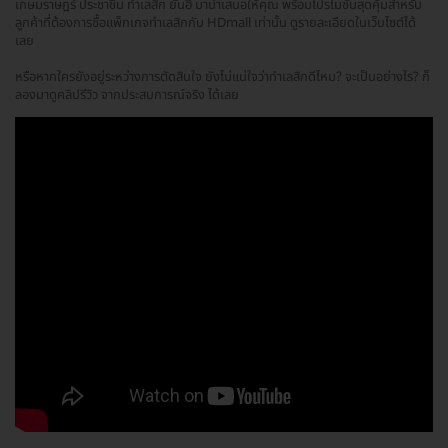
เกษมราษฎร์ ประชาชื่น ทำเลสิก ยันฮี มานำเสนอให้คุณ พร้อมโปรโมชั่นสุดคุ้มสำหรับ
ลูกค้าที่ต้องการซื้อแพ็กเกจทำเลสิกกับ HDmall เท่านั้น ดูรายละเอียดในเว็บไซต์ได้
เลย
หรือหากใครยังอยู่ระหว่างการตัดสินใจ ยังไม่แน่ใจว่าทำเลสิกดีไหม? จะเป็นอย่างไร? ก็
ลองมาดูคลิปรีวิว จากประสบการณ์จริง ได้เลย