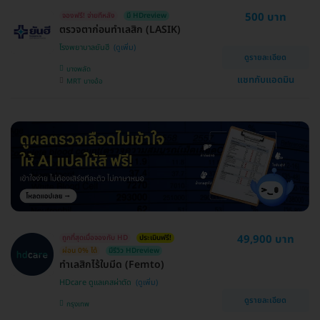
500 บาท
จองฟรี! จ่ายทีหลัง
มี HDreview
ตรวจตาก่อนทำเลสิก (LASIK)
โรงพยาบาลยันฮี
ดูรายละเอียด
บางพลัด
แชทกับแอดมิน
MRT บางอ้อ
49,900 บาท
ถูกที่สุดเมื่อจองกับ HD
ประเมินฟรี!
ผ่อน 0% ได้
มีรีวิว HDreview
ทำเลสิกไร้ใบมีด (Femto)
HDcare ดูแลเคสผ่าตัด
ดูรายละเอียด
กรุงเทพ