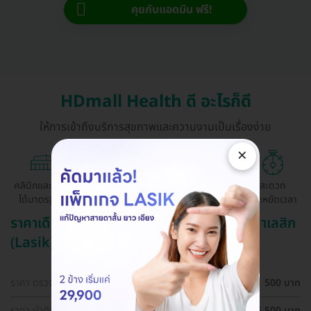
คุยกับแอดมิน ฟรี!
HDmall Health ดี อะไรก็ดี
ให้การเข้าถึงบริการสุขภาพและความงามเป็นเรื่องง่าย
×
คลินิกและ รพ.
ถูกกว่าจองตรง
ผ่อนสบาย 0%
สะดวก
ได้มาตรฐาน
ด้วยตัวเอง
ประหยัดเวลา
ราคาเดือน สิงหาคม ปี 2569 (2026) สำหรับ ทำเลสิก
(Lasik)
ราคา ตรวจตาก่อนทำเลสิก (LASIK)
500 บาท
ราคา ผ่าตัดปรับค่าสายตา ด้วยเทคนิค SBK LASIK สำหรับตา
25,500 บาท