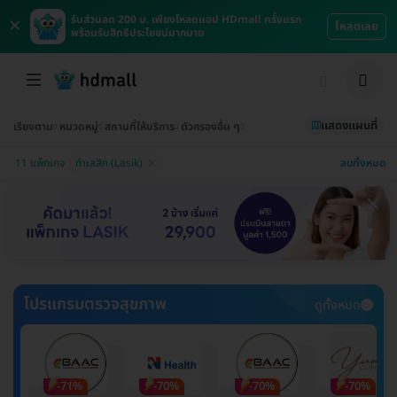
×
รับส่วนลด 200 บ. เพียงโหลดแอป HDmall ครั้งแรก
โหลดเลย
พร้อมรับสิทธิประโยชน์มากมาย
แสดงแผนที่
เรียงตาม
หมวดหมู่
สถานที่ให้บริการ
ตัวกรองอื่น ๆ
ลบทั้งหมด
11 แพ็กเกจ
ทำเลสิก (Lasik)
โปรแกรมตรวจสุขภาพ
ดูทั้งหมด
-71%
-70%
-70%
-70%