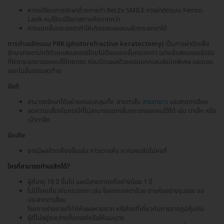
หากเปรียบการรักษาด้วยการทำ ReLEx SMILE การผ่าตัดแบบ Femto
Lasik คนไข้จะมีโอกาสตาแห้งมากกว่า
การแยกชั้นกระจกตาทำให้เกิดรอยแผลบนผิวกระจกตาได้
การทำเลสิกแบบ PRK (photorefractive keratectomy)
เป็นการผ่าตัดเพื่อ
รักษาสายตาปกติด้วยแสงเลเซอร์โดยไม่ต้องแยกชั้นกระจกตา แต่จะช้แสงเลเซอร์ปรับ
ที่ผิวกระจกตาของคนไข้โดยตรง ก่อนปิดแผลด้วยคอนแทคเลนส์ชนิดพิเศษ และถอด
ออกในขั้นตอนสุดท้าย
ข้อดี
สามารถรักษาได้อย่างครอบคลุมทั้ง สายตาสั้น
สายตายาว
และสายตาเอียง
ลดความเสี่ยงในกรณีที่ไม่สามารถแยกชั้นกระจกของคนไข้ได้ เช่น ตาเล็ก หรือ
เบ้าตาลึก
ข้อเสีย
อาจมีผลข้างเคียงอื่นเช่น ภาวะตาแห้ง ความคมชัดไม่คงที่
ใครที่สามารถทำเลสิกได้?
ผู้ที่อายุ 18 ปี ขึ้นไป และมีสายตาคงที่อย่างน้อย 1 ปี
ไม่มีโรคเกี่ยวกับกระจกตา เช่น โรคกระจกตาย้วย ตาแห้งอย่างรุนแรง จอ
ประสาทตาเสื่อม
โรคทางร่างกายที่ทำให้แผลหายยาก หรือโรคที่เกี่ยวกับการขาดภูมิคุ้มกัน
ผู้ที่ไม่อยู่ระหว่างตั้งครรภ์หรือให้นมบุตร