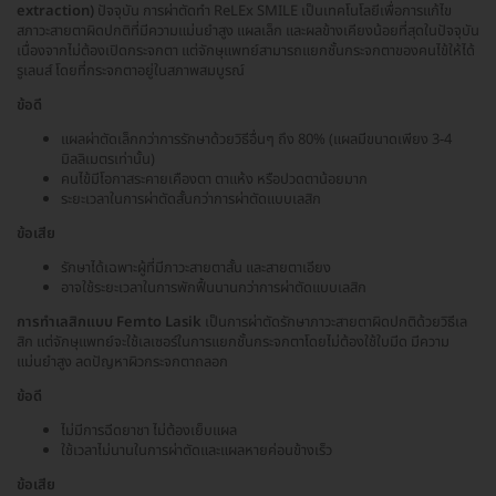
extraction)
ปัจจุบัน การผ่าตัดทำ ReLEx SMILE เป็นเทคโนโลยีเพื่อการแก้ไข
สภาวะสายตาผิดปกติที่มีความแม่นยำสูง แผลเล็ก และผลข้างเคียงน้อยที่สุดในปัจจุบัน
เนื่องจากไม่ต้องเปิดกระจกตา แต่จักษุแพทย์สามารถแยกชั้นกระจกตาของคนไข้ให้ได้
รูเลนส์ โดยที่กระจกตาอยู่ในสภาพสมบูรณ์
ข้อดี
แผลผ่าตัดเล็กกว่าการรักษาด้วยวิธีอื่นๆ ถึง 80% (แผลมีขนาดเพียง 3-4
มิลลิเมตรเท่านั้น)
คนไข้มีโอกาสระคายเคืองตา ตาแห้ง หรือปวดตาน้อยมาก
ระยะเวลาในการผ่าตัดสั้นกว่าการผ่าตัดแบบเลสิก
ข้อเสีย
รักษาได้เฉพาะผู้ที่มีภาวะสายตาสั้น และสายตาเอียง
อาจใช้ระยะเวลาในการพักฟื้นนานกว่าการผ่าตัดแบบเลสิก
การทำเลสิกแบบ Femto Lasik
เป็นการผ่าตัดรักษาภาวะสายตาผิดปกติด้วยวิธีเล
สิก แต่จักษุแพทย์จะใช้เลเซอร์ในการแยกชั้นกระจกตาโดยไม่ต้องใช้ใบมีด มีความ
แม่นยำสูง ลดปัญหาผิวกระจกตาถลอก
ข้อดี
ไม่มีการฉีดยาชา ไม่ต้องเย็บแผล
ใช้เวลาไม่นานในการผ่าตัดและแผลหายค่อนข้างเร็ว
ข้อเสีย