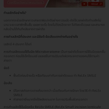
ทำเลสิกดีอย่างไร?
นอกจากจะช่วยรักษาภาวะสายตาผิดปกติอย่างถาวรแล้ว ยังใช้เวลาผ่าตัดทำเลสิกไม่
นาน ระยะเวลาพักฟื้นสั้น แผลหายเร็ว โดยไม่ต้องฉีดยาชา ไม่ต้องเย็บแผล และสามารถ
กลับบ้านได้ทันทีหลังจากการผ่าตัด
การทำเลสิกมีกี่ประเภท และมีข้อดี-ข้อเสียแตกต่างกันอย่างไร
เลสิกมี 4 ประเภท ได้แก่
การทำเลสิกแบบใช้ใบมีด Microkeratome
เป็นการผ่าตัดโดยการใช้ใบมีดแยกชั้น
กระจกตา ก่อนใช้เอ็กไซเมอร์ เลเซอร์ในการปรับแต่งผิวกระจกตาของคนไข้ตามค่า
สายตา
ข้อดี
ฟื้นตัวค่อนข้างเร็ว หรือเทียบเท่ากับการผ่าตัดแบบ ทำ ReLEx SMILE
ข้อเสีย
มีโอกาสเกิดภาวะตาแห้งมากกว่า เมื่อเทียบกับการรักษา โดยวิธี ทำ ReLEx
SMILE
ค่าสายตายิ่งมากยิ่งใช้พลังงานมาก ในการปรับพื้นผิวกระจกตา
การทำเลสิกไร้ใบมีดหรือ ReLEx SMILE (ReLEx Small incision lenticule