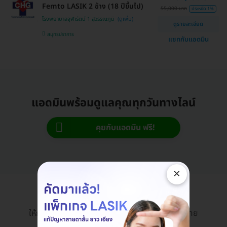
Femto LASIK 2 ข้าง (18 ปีขึ้นไป)
55,000 บาท
ประหยัด 1%
โรงพยาบาลจุฬารัตน์ 1 สุวรรณภูมิ
ดูรายละเอียด
สมุทรปราการ
แชทกับแอดมิน
แอดมินพร้อมดูแลคุณทุกวันทางไลน์
คุยกับแอดมิน ฟรี!
×
HDmall Health ดี อะไรก็ดี
ให้การเข้าถึงบริการสุขภาพและความงามเป็นเรื่องง่าย