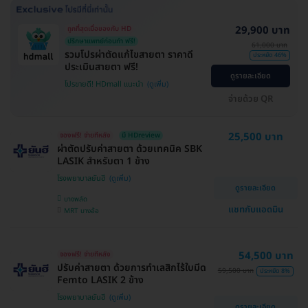
29,900 บาท
ถูกที่สุดเมื่อของกับ HD
ปรึกษาแพทย์ก่อนทำ ฟรี!
61,000 บาท
รวมโปรผ่าตัดแก้ไขสายตา ราคาดี
ประหยัด 46%
ประเมินสายตา ฟรี!
ดูรายละเอียด
โปรขายดี! HDmall แนะนำ
จ่ายด้วย QR
25,500 บาท
จองฟรี! จ่ายทีหลัง
มี HDreview
ผ่าตัดปรับค่าสายตา ด้วยเทคนิค SBK
LASIK สำหรับตา 1 ข้าง
โรงพยาบาลยันฮี
ดูรายละเอียด
บางพลัด
แชทกับแอดมิน
MRT บางอ้อ
54,500 บาท
จองฟรี! จ่ายทีหลัง
ปรับค่าสายตา ด้วยการทำเลสิกไร้ใบมีด
59,500 บาท
ประหยัด 8%
Femto LASIK 2 ข้าง
โรงพยาบาลยันฮี
ดูรายละเอียด