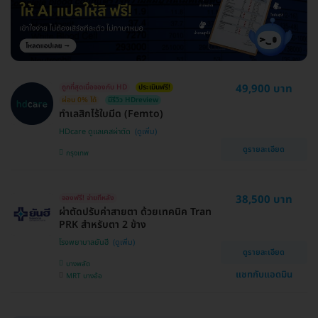
49,900 บาท
ถูกที่สุดเมื่อจองกับ HD
ประเมินฟรี!
ผ่อน 0% ได้
มีรีวิว HDreview
ทำเลสิกไร้ใบมีด (Femto)
HDcare ดูแลเคสผ่าตัด
ดูรายละเอียด
กรุงเทพ
38,500 บาท
จองฟรี! จ่ายทีหลัง
ผ่าตัดปรับค่าสายตา ด้วยเทคนิค Tran
PRK สำหรับตา 2 ข้าง
โรงพยาบาลยันฮี
ดูรายละเอียด
บางพลัด
แชทกับแอดมิน
MRT บางอ้อ