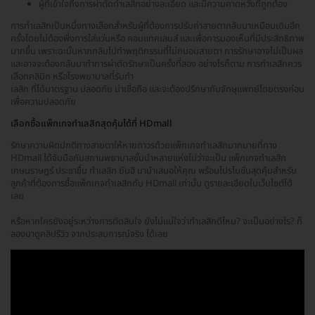
ผู้ที่เข้าใจถึงการผ่าตัดทำเลสิกอย่างละเอียด และมีความคาดหวังที่ถูกต้อง
การทำเลสิกเป็นหนึ่งทางเลือกสำหรับผู้ที่ต้องการปรับค่าสายตากลับมาเหมือนเดิมอีก
ครั้งโดยไม่ต้องพึ่งการใส่แว่นหรือ คอนแทคเลนส์ และเพื่อการมองเห็นที่มีประสิทธิภาพ
มากขึ้น เพราะฉะนั้นหากกลับไปทำพฤติกรรมที่ไม่ถนอมสายตา การรักษาอาจไม่เป็นผล
และอาจจะต้องกลับมาทำการผ่าตัดรักษาเป็นครั้งที่สอง อย่างไรก็ตาม การทำเลสิกควร
เลือกคลินิก หรือโรงพยาบาลที่รับทำ
เลสิก ที่ได้มาตรฐาน ปลอดภัย น่าเชื่อถือ และจะต้องปรึกษากับจักษุแพทย์โดยตรงก่อน
เพื่อความปลอดภัย
เลือกซื้อแพ็กเกจทำเลสิกสุดคุ้มได้ที่ HDmall
รักษาความผิดปกติทางสายตาให้หายถาวรด้วยแพ็กเกจทำเลสิกมากมายที่ทาง
HDmall ได้จับมือกับสถานพยาบาลชั้นนำหลายแห่งไม่ว่าจะเป็น แพ็กเกจทำเลสิก
เกษมราษฎร์ ประชาชื่น ทำเลสิก ยันฮี มานำเสนอให้คุณ พร้อมโปรโมชั่นสุดคุ้มสำหรับ
ลูกค้าที่ต้องการซื้อแพ็กเกจทำเลสิกกับ HDmall เท่านั้น ดูรายละเอียดในเว็บไซต์ได้
เลย
หรือหากใครยังอยู่ระหว่างการตัดสินใจ ยังไม่แน่ใจว่าทำเลสิกดีไหม? จะเป็นอย่างไร? ก็
ลองมาดูคลิปรีวิว จากประสบการณ์จริง ได้เลย