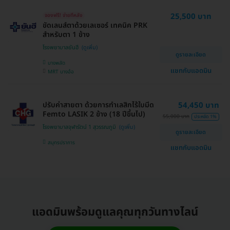
25,500 บาท
จองฟรี! จ่ายทีหลัง
ขัดเลนส์ตาด้วยเลเซอร์ เทคนิค PRK
สำหรับตา 1 ข้าง
โรงพยาบาลยันฮี
ดูรายละเอียด
บางพลัด
แชทกับแอดมิน
MRT บางอ้อ
ปรับค่าสายตา ด้วยการทำเลสิกไร้ใบมีด
54,450 บาท
Femto LASIK 2 ข้าง (18 ปีขึ้นไป)
55,000 บาท
ประหยัด 1%
โรงพยาบาลจุฬารัตน์ 1 สุวรรณภูมิ
ดูรายละเอียด
สมุทรปราการ
แชทกับแอดมิน
แอดมินพร้อมดูแลคุณทุกวันทางไลน์