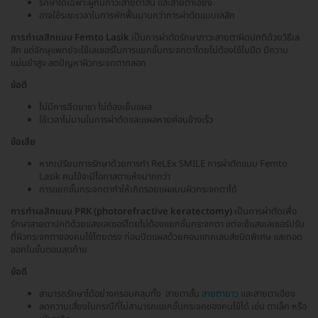
รักษาได้เฉพาะผู้ที่มีภาวะสายตาสั้น และสายตาเอียง
อาจใช้ระยะเวลาในการพักฟื้นนานกว่าการผ่าตัดแบบเลสิก
การทำเลสิกแบบ Femto Lasik
เป็นการผ่าตัดรักษาภาวะสายตาผิดปกติด้วยวิธีเล
สิก แต่จักษุแพทย์จะใช้เลเซอร์ในการแยกชั้นกระจกตาโดยไม่ต้องใช้ใบมีด มีความ
แม่นยำสูง ลดปัญหาผิวกระจกตาถลอก
ข้อดี
ไม่มีการฉีดยาชา ไม่ต้องเย็บแผล
ใช้เวลาไม่นานในการผ่าตัดและแผลหายค่อนข้างเร็ว
ข้อเสีย
หากเปรียบการรักษาด้วยการทำ ReLEx SMILE การผ่าตัดแบบ Femto
Lasik คนไข้จะมีโอกาสตาแห้งมากกว่า
การแยกชั้นกระจกตาทำให้เกิดรอยแผลบนผิวกระจกตาได้
การทำเลสิกแบบ PRK (photorefractive keratectomy)
เป็นการผ่าตัดเพื่อ
รักษาสายตาปกติด้วยแสงเลเซอร์โดยไม่ต้องแยกชั้นกระจกตา แต่จะช้แสงเลเซอร์ปรับ
ที่ผิวกระจกตาของคนไข้โดยตรง ก่อนปิดแผลด้วยคอนแทคเลนส์ชนิดพิเศษ และถอด
ออกในขั้นตอนสุดท้าย
ข้อดี
สามารถรักษาได้อย่างครอบคลุมทั้ง สายตาสั้น
สายตายาว
และสายตาเอียง
ลดความเสี่ยงในกรณีที่ไม่สามารถแยกชั้นกระจกของคนไข้ได้ เช่น ตาเล็ก หรือ