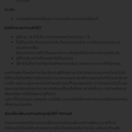
เบ้าตาลึก
ข้อเสีย
อาจมีผลข้างเคียงอื่นเช่น ภาวะตาแห้ง ความคมชัดไม่คงที่
ใครที่สามารถทำเลสิกได้?
ผู้ที่อายุ 18 ปี ขึ้นไป และมีสายตาคงที่อย่างน้อย 1 ปี
ไม่มีโรคเกี่ยวกับกระจกตา เช่น โรคกระจกตาย้วย ตาแห้งอย่างรุนแรง จอ
ประสาทตาเสื่อม
โรคทางร่างกายที่ทำให้แผลหายยาก หรือโรคที่เกี่ยวกับการขาดภูมิคุ้มกัน
ผู้ที่ไม่อยู่ระหว่างตั้งครรภ์หรือให้นมบุตร
ผู้ที่เข้าใจถึงการผ่าตัดทำเลสิกอย่างละเอียด และมีความคาดหวังที่ถูกต้อง
การทำเลสิกเป็นหนึ่งทางเลือกสำหรับผู้ที่ต้องการปรับค่าสายตากลับมาเหมือนเดิมอีก
ครั้งโดยไม่ต้องพึ่งการใส่แว่นหรือ คอนแทคเลนส์ และเพื่อการมองเห็นที่มีประสิทธิภาพ
มากขึ้น เพราะฉะนั้นหากกลับไปทำพฤติกรรมที่ไม่ถนอมสายตา การรักษาอาจไม่เป็นผล
และอาจจะต้องกลับมาทำการผ่าตัดรักษาเป็นครั้งที่สอง อย่างไรก็ตาม การทำเลสิกควร
เลือกคลินิก หรือโรงพยาบาลที่รับทำ
เลสิก ที่ได้มาตรฐาน ปลอดภัย น่าเชื่อถือ และจะต้องปรึกษากับจักษุแพทย์โดยตรงก่อน
เพื่อความปลอดภัย
เลือกซื้อแพ็กเกจทำเลสิกสุดคุ้มได้ที่ HDmall
รักษาความผิดปกติทางสายตาให้หายถาวรด้วยแพ็กเกจทำเลสิกมากมายที่ทาง
HDmall ได้จับมือกับสถานพยาบาลชั้นนำหลายแห่งไม่ว่าจะเป็น แพ็กเกจทำเลสิก