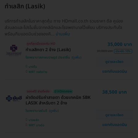
ทำเลสิก (Lasik)
บริการทำเลสิกในราคาสุดคุ้ม ทาง HDmall.co.th รวมราคา ดีล คูปอง
ส่วนลดและโปรโมชั่นจากคลินิกและโรงพยาบาลไว้เพียบ บริการประทับใจ
พร้อมทีมแอดมินช่วยจองคิ...
อ่านเพิ่ม
35,000 บาท
ถูกที่สุดเมื่อจองกับ HD
ทำเลสิกตา 2 ข้าง (Lasik)
39,000 บาท
ประหยัด 10%
โรงพยาบาลเกษมราษฎร์ ประชาชื่น
ดูรายละเอียด
บางซื่อ
แชทกับแอดมิน
MRT วงศ์สว่าง
38,500 บาท
จองฟรี! จ่ายทีหลัง
มี HDreview
ผ่าตัดปรับค่าสายตา ด้วยเทคนิค SBK
LASIK สำหรับตา 2 ข้าง
โรงพยาบาลยันฮี
ดูรายละเอียด
บางพลัด
แชทกับแอดมิน
MRT บางอ้อ