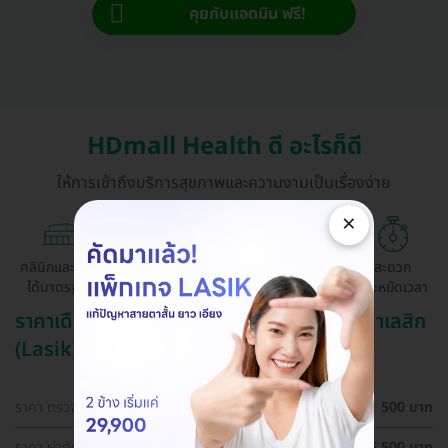
คุยกับแอดมิน ฟรี!
HDmall Health ดี อะไรก็ดี
ให้การเข้าถึงบริการสุขภาพและความงามเป็นเรื่องง่าย
×
คลินิกและ รพ.
ถูกกว่าจองตรง
ผ่อนสบาย 0%
สะดวก
ได้มาตรฐาน
ด้วยตัวเอง
ประหยัดเวลา
ราคาเดือน สิงหาคม ปี 2569 (2026) สำหรับ ทำเลสิก
(Lasik)
ราคา ตรวจตาก่อนทำเลสิก (LASIK)
500 บาท
ราคา ผ่าตัดปรับค่าสายตา ด้วยเทคนิค SBK LASIK สำหรับตา
25,500 บาท