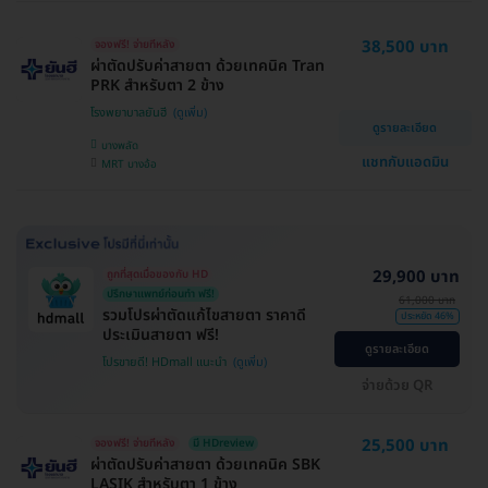
38,500 บาท
จองฟรี! จ่ายทีหลัง
ผ่าตัดปรับค่าสายตา ด้วยเทคนิค Tran
PRK สำหรับตา 2 ข้าง
โรงพยาบาลยันฮี
ดูรายละเอียด
บางพลัด
แชทกับแอดมิน
MRT บางอ้อ
29,900 บาท
ถูกที่สุดเมื่อของกับ HD
ปรึกษาแพทย์ก่อนทำ ฟรี!
61,000 บาท
รวมโปรผ่าตัดแก้ไขสายตา ราคาดี
ประหยัด 46%
ประเมินสายตา ฟรี!
ดูรายละเอียด
โปรขายดี! HDmall แนะนำ
จ่ายด้วย QR
25,500 บาท
จองฟรี! จ่ายทีหลัง
มี HDreview
ผ่าตัดปรับค่าสายตา ด้วยเทคนิค SBK
LASIK สำหรับตา 1 ข้าง