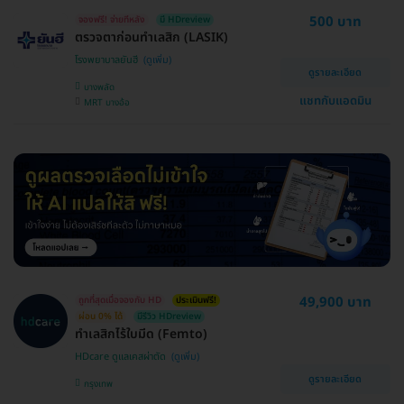
500 บาท
จองฟรี! จ่ายทีหลัง
มี HDreview
ตรวจตาก่อนทำเลสิก (LASIK)
โรงพยาบาลยันฮี
ดูรายละเอียด
บางพลัด
แชทกับแอดมิน
MRT บางอ้อ
49,900 บาท
ถูกที่สุดเมื่อจองกับ HD
ประเมินฟรี!
ผ่อน 0% ได้
มีรีวิว HDreview
ทำเลสิกไร้ใบมีด (Femto)
HDcare ดูแลเคสผ่าตัด
ดูรายละเอียด
กรุงเทพ