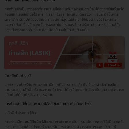
เลสิก เพื่อการมองเห็นที่ชัดกว่าเดิม
การทำเลสิกเป็นทางออกที่หลายคนเลือกให้แก้ปัญหาสายตาเมื่อไม่ต้องการใส่แว่นหรือ
คอนแทคเลนส์อีกต่อไป การทำเลสิก (Laser In-situ Kerato-mileusis) เป็นการ
รักษาอาการผิดปกติของสายตาที่แม่นยำที่สุดโดยใช้เอกไซเมอร์เลเซอร์ (Excimer
Laser) กับเครื่องมือแยกชั้นกระจกตาไมโครเคอราโตม ปรับค่าสายตาหรือความโค้ง
ของเนื้อกระจกตาชั้นกลาง ก่อนปิดกลับลงไปโดยไม่ต้องเย็บ
ทำเลสิกดีอย่างไร?
นอกจากจะช่วยรักษาภาวะสายตาผิดปกติอย่างถาวรแล้ว ยังใช้เวลาผ่าตัดทำเลสิกไม่
นาน ระยะเวลาพักฟื้นสั้น แผลหายเร็ว โดยไม่ต้องฉีดยาชา ไม่ต้องเย็บแผล และสามารถ
กลับบ้านได้ทันทีหลังจากการผ่าตัด
การทำเลสิกมีกี่ประเภท และมีข้อดี-ข้อเสียแตกต่างกันอย่างไร
เลสิกมี 4 ประเภท ได้แก่
การทำเลสิกแบบใช้ใบมีด Microkeratome
เป็นการผ่าตัดโดยการใช้ใบมีดแยกชั้น
กระจกตา ก่อนใช้เอ็กไซเมอร์ เลเซอร์ในการปรับแต่งผิวกระจกตาของคนไข้ตามค่า