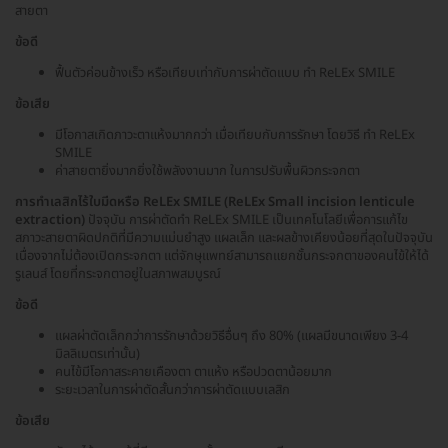
สายตา
ข้อดี
ฟื้นตัวค่อนข้างเร็ว หรือเทียบเท่ากับการผ่าตัดแบบ ทำ ReLEx SMILE
ข้อเสีย
มีโอกาสเกิดภาวะตาแห้งมากกว่า เมื่อเทียบกับการรักษา โดยวิธี ทำ ReLEx
SMILE
ค่าสายตายิ่งมากยิ่งใช้พลังงานมาก ในการปรับพื้นผิวกระจกตา
การทำเลสิกไร้ใบมีดหรือ ReLEx SMILE (ReLEx Small incision lenticule
extraction)
ปัจจุบัน การผ่าตัดทำ ReLEx SMILE เป็นเทคโนโลยีเพื่อการแก้ไข
สภาวะสายตาผิดปกติที่มีความแม่นยำสูง แผลเล็ก และผลข้างเคียงน้อยที่สุดในปัจจุบัน
เนื่องจากไม่ต้องเปิดกระจกตา แต่จักษุแพทย์สามารถแยกชั้นกระจกตาของคนไข้ให้ได้
รูเลนส์ โดยที่กระจกตาอยู่ในสภาพสมบูรณ์
ข้อดี
แผลผ่าตัดเล็กกว่าการรักษาด้วยวิธีอื่นๆ ถึง 80% (แผลมีขนาดเพียง 3-4
มิลลิเมตรเท่านั้น)
คนไข้มีโอกาสระคายเคืองตา ตาแห้ง หรือปวดตาน้อยมาก
ระยะเวลาในการผ่าตัดสั้นกว่าการผ่าตัดแบบเลสิก
ข้อเสีย