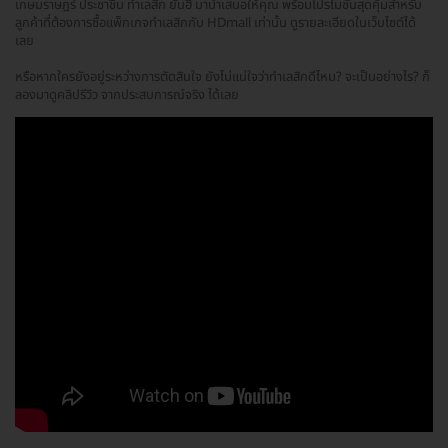
เกษมราษฎร์ ประชาชื่น ทำเลสิก ยันฮี มานำเสนอให้คุณ พร้อมโปรโมชั่นสุดคุ้มสำหรับ
ลูกค้าที่ต้องการซื้อแพ็กเกจทำเลสิกกับ HDmall เท่านั้น ดูรายละเอียดในเว็บไซต์ได้
เลย
หรือหากใครยังอยู่ระหว่างการตัดสินใจ ยังไม่แน่ใจว่าทำเลสิกดีไหม? จะเป็นอย่างไร? ก็
ลองมาดูคลิปรีวิว จากประสบการณ์จริง ได้เลย