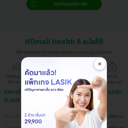
คุยกับแอดมิน ฟรี!
HDmall Health ดี อะไรก็ดี
ให้การเข้าถึงบริการสุขภาพและความงามเป็นเรื่องง่าย
×
คลินิกและ รพ.
ถูกกว่าจองตรง
ผ่อนสบาย 0%
สะดวก
ได้มาตรฐาน
ด้วยตัวเอง
ประหยัดเวลา
ราคาเดือน สิงหาคม ปี 2569 (2026) สำหรับ ทำเลสิก
(Lasik)
ราคา ตรวจตาก่อนทำเลสิก (LASIK)
500 บาท
ราคา ผ่าตัดปรับค่าสายตา ด้วยเทคนิค SBK LASIK สำหรับตา
25,500 บาท