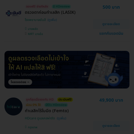
500 บาท
จองฟรี! จ่ายทีหลัง
มี HDreview
ตรวจตาก่อนทำเลสิก (LASIK)
โรงพยาบาลยันฮี
ดูรายละเอียด
บางพลัด
แชทกับแอดมิน
MRT บางอ้อ
49,900 บาท
ถูกที่สุดเมื่อจองกับ HD
ประเมินฟรี!
ผ่อน 0% ได้
มีรีวิว HDreview
ทำเลสิกไร้ใบมีด (Femto)
HDcare ดูแลเคสผ่าตัด
ดูรายละเอียด
กรุงเทพ