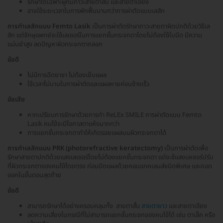
รักษาได้เฉพาะผู้ที่มีภาวะสายตาสั้น และสายตาเอียง
อาจใช้ระยะเวลาในการพักฟื้นนานกว่าการผ่าตัดแบบเลสิก
การทำเลสิกแบบ Femto Lasik
เป็นการผ่าตัดรักษาภาวะสายตาผิดปกติด้วยวิธีเล
สิก แต่จักษุแพทย์จะใช้เลเซอร์ในการแยกชั้นกระจกตาโดยไม่ต้องใช้ใบมีด มีความ
แม่นยำสูง ลดปัญหาผิวกระจกตาถลอก
ข้อดี
ไม่มีการฉีดยาชา ไม่ต้องเย็บแผล
ใช้เวลาไม่นานในการผ่าตัดและแผลหายค่อนข้างเร็ว
ข้อเสีย
หากเปรียบการรักษาด้วยการทำ ReLEx SMILE การผ่าตัดแบบ Femto
Lasik คนไข้จะมีโอกาสตาแห้งมากกว่า
การแยกชั้นกระจกตาทำให้เกิดรอยแผลบนผิวกระจกตาได้
การทำเลสิกแบบ PRK (photorefractive keratectomy)
เป็นการผ่าตัดเพื่อ
รักษาสายตาปกติด้วยแสงเลเซอร์โดยไม่ต้องแยกชั้นกระจกตา แต่จะช้แสงเลเซอร์ปรับ
ที่ผิวกระจกตาของคนไข้โดยตรง ก่อนปิดแผลด้วยคอนแทคเลนส์ชนิดพิเศษ และถอด
ออกในขั้นตอนสุดท้าย
ข้อดี
สามารถรักษาได้อย่างครอบคลุมทั้ง สายตาสั้น
สายตายาว
และสายตาเอียง
ลดความเสี่ยงในกรณีที่ไม่สามารถแยกชั้นกระจกของคนไข้ได้ เช่น ตาเล็ก หรือ