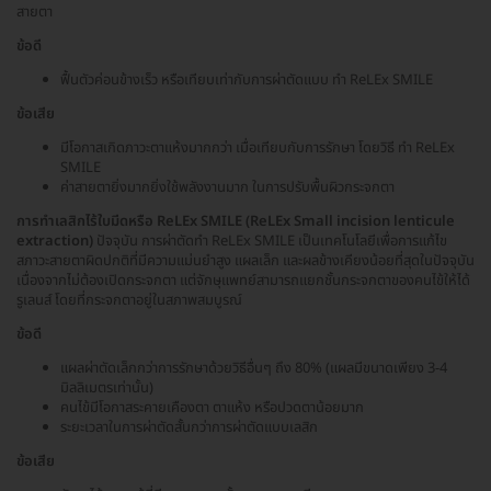
สายตา
ข้อดี
ฟื้นตัวค่อนข้างเร็ว หรือเทียบเท่ากับการผ่าตัดแบบ ทำ ReLEx SMILE
ข้อเสีย
มีโอกาสเกิดภาวะตาแห้งมากกว่า เมื่อเทียบกับการรักษา โดยวิธี ทำ ReLEx
SMILE
ค่าสายตายิ่งมากยิ่งใช้พลังงานมาก ในการปรับพื้นผิวกระจกตา
การทำเลสิกไร้ใบมีดหรือ ReLEx SMILE (ReLEx Small incision lenticule
extraction)
ปัจจุบัน การผ่าตัดทำ ReLEx SMILE เป็นเทคโนโลยีเพื่อการแก้ไข
สภาวะสายตาผิดปกติที่มีความแม่นยำสูง แผลเล็ก และผลข้างเคียงน้อยที่สุดในปัจจุบัน
เนื่องจากไม่ต้องเปิดกระจกตา แต่จักษุแพทย์สามารถแยกชั้นกระจกตาของคนไข้ให้ได้
รูเลนส์ โดยที่กระจกตาอยู่ในสภาพสมบูรณ์
ข้อดี
แผลผ่าตัดเล็กกว่าการรักษาด้วยวิธีอื่นๆ ถึง 80% (แผลมีขนาดเพียง 3-4
มิลลิเมตรเท่านั้น)
คนไข้มีโอกาสระคายเคืองตา ตาแห้ง หรือปวดตาน้อยมาก
ระยะเวลาในการผ่าตัดสั้นกว่าการผ่าตัดแบบเลสิก
ข้อเสีย