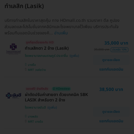
ทำเลสิก (Lasik)
บริการทำเลสิกในราคาสุดคุ้ม ทาง HDmall.co.th รวมราคา ดีล คูปอง
ส่วนลดและโปรโมชั่นจากคลินิกและโรงพยาบาลไว้เพียบ บริการประทับใจ
พร้อมทีมแอดมินช่วยจองคิ...
อ่านเพิ่ม
35,000 บาท
ถูกที่สุดเมื่อจองกับ HD
ทำเลสิกตา 2 ข้าง (Lasik)
39,000 บาท
ประหยัด 10%
โรงพยาบาลเกษมราษฎร์ ประชาชื่น
ดูรายละเอียด
บางซื่อ
แชทกับแอดมิน
MRT วงศ์สว่าง
38,500 บาท
จองฟรี! จ่ายทีหลัง
มี HDreview
ผ่าตัดปรับค่าสายตา ด้วยเทคนิค SBK
LASIK สำหรับตา 2 ข้าง
โรงพยาบาลยันฮี
ดูรายละเอียด
บางพลัด
แชทกับแอดมิน
MRT บางอ้อ