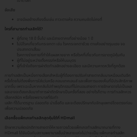
เบ้าตาลึก
ข้อเสีย
อาจมีผลข้างเคียงอื่นเช่น ภาวะตาแห้ง ความคมชัดไม่คงที่
ใครที่สามารถทำเลสิกได้?
ผู้ที่อายุ 18 ปี ขึ้นไป และมีสายตาคงที่อย่างน้อย 1 ปี
ไม่มีโรคเกี่ยวกับกระจกตา เช่น โรคกระจกตาย้วย ตาแห้งอย่างรุนแรง จอ
ประสาทตาเสื่อม
โรคทางร่างกายที่ทำให้แผลหายยาก หรือโรคที่เกี่ยวกับการขาดภูมิคุ้มกัน
ผู้ที่ไม่อยู่ระหว่างตั้งครรภ์หรือให้นมบุตร
ผู้ที่เข้าใจถึงการผ่าตัดทำเลสิกอย่างละเอียด และมีความคาดหวังที่ถูกต้อง
การทำเลสิกเป็นหนึ่งทางเลือกสำหรับผู้ที่ต้องการปรับค่าสายตากลับมาเหมือนเดิมอีก
ครั้งโดยไม่ต้องพึ่งการใส่แว่นหรือ คอนแทคเลนส์ และเพื่อการมองเห็นที่มีประสิทธิภาพ
มากขึ้น เพราะฉะนั้นหากกลับไปทำพฤติกรรมที่ไม่ถนอมสายตา การรักษาอาจไม่เป็นผล
และอาจจะต้องกลับมาทำการผ่าตัดรักษาเป็นครั้งที่สอง อย่างไรก็ตาม การทำเลสิกควร
เลือกคลินิก หรือโรงพยาบาลที่รับทำ
เลสิก ที่ได้มาตรฐาน ปลอดภัย น่าเชื่อถือ และจะต้องปรึกษากับจักษุแพทย์โดยตรงก่อน
เพื่อความปลอดภัย
เลือกซื้อแพ็กเกจทำเลสิกสุดคุ้มได้ที่ HDmall
รักษาความผิดปกติทางสายตาให้หายถาวรด้วยแพ็กเกจทำเลสิกมากมายที่ทาง
HDmall ได้จับมือกับสถานพยาบาลชั้นนำหลายแห่งไม่ว่าจะเป็น แพ็กเกจทำเลสิก