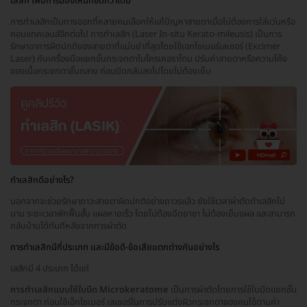
เลสิก เพื่อการมองเห็นที่ชัดกว่าเดิม
การทำเลสิกเป็นทางออกที่หลายคนเลือกให้แก้ปัญหาสายตาเมื่อไม่ต้องการใส่แว่นหรือ
คอนแทคเลนส์อีกต่อไป การทำเลสิก (Laser In-situ Kerato-mileusis) เป็นการ
รักษาอาการผิดปกติของสายตาที่แม่นยำที่สุดโดยใช้เอกไซเมอร์เลเซอร์ (Excimer
Laser) กับเครื่องมือแยกชั้นกระจกตาไมโครเคอราโตม ปรับค่าสายตาหรือความโค้ง
ของเนื้อกระจกตาชั้นกลาง ก่อนปิดกลับลงไปโดยไม่ต้องเย็บ
ทำเลสิกดีอย่างไร?
นอกจากจะช่วยรักษาภาวะสายตาผิดปกติอย่างถาวรแล้ว ยังใช้เวลาผ่าตัดทำเลสิกไม่
นาน ระยะเวลาพักฟื้นสั้น แผลหายเร็ว โดยไม่ต้องฉีดยาชา ไม่ต้องเย็บแผล และสามารถ
กลับบ้านได้ทันทีหลังจากการผ่าตัด
การทำเลสิกมีกี่ประเภท และมีข้อดี-ข้อเสียแตกต่างกันอย่างไร
เลสิกมี 4 ประเภท ได้แก่
การทำเลสิกแบบใช้ใบมีด Microkeratome
เป็นการผ่าตัดโดยการใช้ใบมีดแยกชั้น
กระจกตา ก่อนใช้เอ็กไซเมอร์ เลเซอร์ในการปรับแต่งผิวกระจกตาของคนไข้ตามค่า