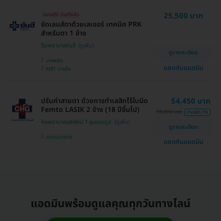
25,500 บาท
จองฟรี! จ่ายทีหลัง
ขัดเลนส์ตาด้วยเลเซอร์ เทคนิค PRK
สำหรับตา 1 ข้าง
โรงพยาบาลยันฮี
ดูรายละเอียด
บางพลัด
แชทกับแอดมิน
MRT บางอ้อ
ปรับค่าสายตา ด้วยการทำเลสิกไร้ใบมีด
54,450 บาท
Femto LASIK 2 ข้าง (18 ปีขึ้นไป)
55,000 บาท
ประหยัด 1%
โรงพยาบาลจุฬารัตน์ 1 สุวรรณภูมิ
ดูรายละเอียด
สมุทรปราการ
แชทกับแอดมิน
แอดมินพร้อมดูแลคุณทุกวันทางไลน์