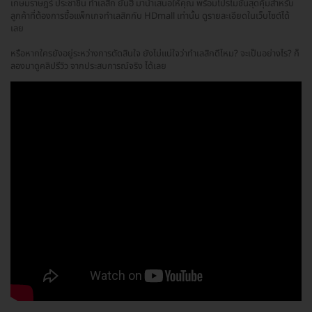
เกษมราษฎร์ ประชาชื่น ทำเลสิก ยันฮี มานำเสนอให้คุณ พร้อมโปรโมชั่นสุดคุ้มสำหรับ
ลูกค้าที่ต้องการซื้อแพ็กเกจทำเลสิกกับ HDmall เท่านั้น ดูรายละเอียดในเว็บไซต์ได้
เลย
หรือหากใครยังอยู่ระหว่างการตัดสินใจ ยังไม่แน่ใจว่าทำเลสิกดีไหม? จะเป็นอย่างไร? ก็
ลองมาดูคลิปรีวิว จากประสบการณ์จริง ได้เลย