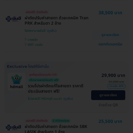
38,500 บาท
จองฟรี! จ่ายทีหลัง
ผ่าตัดปรับค่าสายตา ด้วยเทคนิค Tran
PRK สำหรับตา 2 ข้าง
โรงพยาบาลยันฮี
ดูรายละเอียด
บางพลัด
แชทกับแอดมิน
MRT บางอ้อ
29,900 บาท
ถูกที่สุดเมื่อของกับ HD
ปรึกษาแพทย์ก่อนทำ ฟรี!
61,000 บาท
รวมโปรผ่าตัดแก้ไขสายตา ราคาดี
ประหยัด 46%
ประเมินสายตา ฟรี!
ดูรายละเอียด
โปรขายดี! HDmall แนะนำ
จ่ายด้วย QR
25,500 บาท
จองฟรี! จ่ายทีหลัง
มี HDreview
ผ่าตัดปรับค่าสายตา ด้วยเทคนิค SBK
LASIK สำหรับตา 1 ข้าง