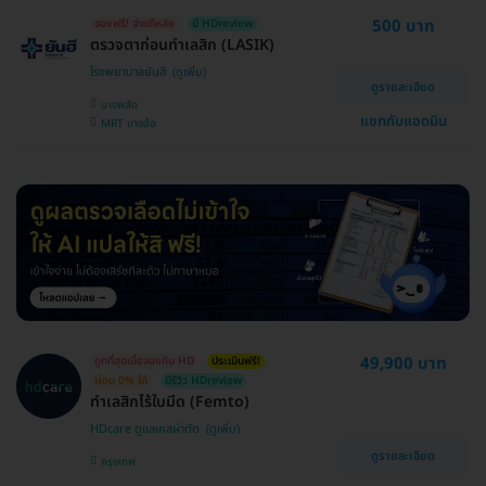
500 บาท
จองฟรี! จ่ายทีหลัง
มี HDreview
ตรวจตาก่อนทำเลสิก (LASIK)
โรงพยาบาลยันฮี
ดูรายละเอียด
บางพลัด
แชทกับแอดมิน
MRT บางอ้อ
49,900 บาท
ถูกที่สุดเมื่อจองกับ HD
ประเมินฟรี!
ผ่อน 0% ได้
มีรีวิว HDreview
ทำเลสิกไร้ใบมีด (Femto)
HDcare ดูแลเคสผ่าตัด
ดูรายละเอียด
กรุงเทพ