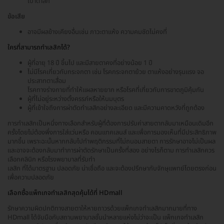
เบ้าตาลึก
ข้อเสีย
อาจมีผลข้างเคียงอื่นเช่น ภาวะตาแห้ง ความคมชัดไม่คงที่
ใครที่สามารถทำเลสิกได้?
ผู้ที่อายุ 18 ปี ขึ้นไป และมีสายตาคงที่อย่างน้อย 1 ปี
ไม่มีโรคเกี่ยวกับกระจกตา เช่น โรคกระจกตาย้วย ตาแห้งอย่างรุนแรง จอ
ประสาทตาเสื่อม
โรคทางร่างกายที่ทำให้แผลหายยาก หรือโรคที่เกี่ยวกับการขาดภูมิคุ้มกัน
ผู้ที่ไม่อยู่ระหว่างตั้งครรภ์หรือให้นมบุตร
ผู้ที่เข้าใจถึงการผ่าตัดทำเลสิกอย่างละเอียด และมีความคาดหวังที่ถูกต้อง
การทำเลสิกเป็นหนึ่งทางเลือกสำหรับผู้ที่ต้องการปรับค่าสายตากลับมาเหมือนเดิมอีก
ครั้งโดยไม่ต้องพึ่งการใส่แว่นหรือ คอนแทคเลนส์ และเพื่อการมองเห็นที่มีประสิทธิภาพ
มากขึ้น เพราะฉะนั้นหากกลับไปทำพฤติกรรมที่ไม่ถนอมสายตา การรักษาอาจไม่เป็นผล
และอาจจะต้องกลับมาทำการผ่าตัดรักษาเป็นครั้งที่สอง อย่างไรก็ตาม การทำเลสิกควร
เลือกคลินิก หรือโรงพยาบาลที่รับทำ
เลสิก ที่ได้มาตรฐาน ปลอดภัย น่าเชื่อถือ และจะต้องปรึกษากับจักษุแพทย์โดยตรงก่อน
เพื่อความปลอดภัย
เลือกซื้อแพ็กเกจทำเลสิกสุดคุ้มได้ที่ HDmall
รักษาความผิดปกติทางสายตาให้หายถาวรด้วยแพ็กเกจทำเลสิกมากมายที่ทาง
HDmall ได้จับมือกับสถานพยาบาลชั้นนำหลายแห่งไม่ว่าจะเป็น แพ็กเกจทำเลสิก