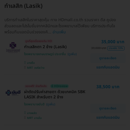
ทำเลสิก (Lasik)
บริการทำเลสิกในราคาสุดคุ้ม ทาง HDmall.co.th รวมราคา ดีล คูปอง
ส่วนลดและโปรโมชั่นจากคลินิกและโรงพยาบาลไว้เพียบ บริการประทับใจ
พร้อมทีมแอดมินช่วยจองคิ...
อ่านเพิ่ม
35,000 บาท
ถูกที่สุดเมื่อจองกับ HD
ทำเลสิกตา 2 ข้าง (Lasik)
39,000 บาท
ประหยัด 10%
โรงพยาบาลเกษมราษฎร์ ประชาชื่น
ดูรายละเอียด
บางซื่อ
แชทกับแอดมิน
MRT วงศ์สว่าง
38,500 บาท
จองฟรี! จ่ายทีหลัง
มี HDreview
ผ่าตัดปรับค่าสายตา ด้วยเทคนิค SBK
LASIK สำหรับตา 2 ข้าง
โรงพยาบาลยันฮี
ดูรายละเอียด
บางพลัด
แชทกับแอดมิน
MRT บางอ้อ