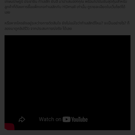
เกษมราษฎร์ ประชาชื่น ทำเลสิก ยันฮี มานำเสนอให้คุณ พร้อมโปรโมชั่นสุดคุ้มสำหรับ
ลูกค้าที่ต้องการซื้อแพ็กเกจทำเลสิกกับ HDmall เท่านั้น ดูรายละเอียดในเว็บไซต์ได้
เลย
หรือหากใครยังอยู่ระหว่างการตัดสินใจ ยังไม่แน่ใจว่าทำเลสิกดีไหม? จะเป็นอย่างไร? ก็
ลองมาดูคลิปรีวิว จากประสบการณ์จริง ได้เลย