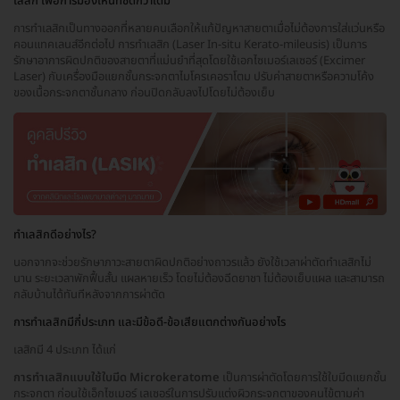
เลสิก เพื่อการมองเห็นที่ชัดกว่าเดิม
การทำเลสิกเป็นทางออกที่หลายคนเลือกให้แก้ปัญหาสายตาเมื่อไม่ต้องการใส่แว่นหรือ
คอนแทคเลนส์อีกต่อไป การทำเลสิก (Laser In-situ Kerato-mileusis) เป็นการ
รักษาอาการผิดปกติของสายตาที่แม่นยำที่สุดโดยใช้เอกไซเมอร์เลเซอร์ (Excimer
Laser) กับเครื่องมือแยกชั้นกระจกตาไมโครเคอราโตม ปรับค่าสายตาหรือความโค้ง
ของเนื้อกระจกตาชั้นกลาง ก่อนปิดกลับลงไปโดยไม่ต้องเย็บ
ทำเลสิกดีอย่างไร?
นอกจากจะช่วยรักษาภาวะสายตาผิดปกติอย่างถาวรแล้ว ยังใช้เวลาผ่าตัดทำเลสิกไม่
นาน ระยะเวลาพักฟื้นสั้น แผลหายเร็ว โดยไม่ต้องฉีดยาชา ไม่ต้องเย็บแผล และสามารถ
กลับบ้านได้ทันทีหลังจากการผ่าตัด
การทำเลสิกมีกี่ประเภท และมีข้อดี-ข้อเสียแตกต่างกันอย่างไร
เลสิกมี 4 ประเภท ได้แก่
การทำเลสิกแบบใช้ใบมีด Microkeratome
เป็นการผ่าตัดโดยการใช้ใบมีดแยกชั้น
กระจกตา ก่อนใช้เอ็กไซเมอร์ เลเซอร์ในการปรับแต่งผิวกระจกตาของคนไข้ตามค่า