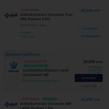
38,500 บาท
จองฟรี! จ่ายทีหลัง
ผ่าตัดปรับค่าสายตา ด้วยเทคนิค Tran
PRK สำหรับตา 2 ข้าง
โรงพยาบาลยันฮี
ดูรายละเอียด
บางพลัด
แชทกับแอดมิน
MRT บางอ้อ
29,900 บาท
ถูกที่สุดเมื่อของกับ HD
ปรึกษาแพทย์ก่อนทำ ฟรี!
61,000 บาท
รวมโปรผ่าตัดแก้ไขสายตา ราคาดี
ประหยัด 46%
ประเมินสายตา ฟรี!
ดูรายละเอียด
โปรขายดี! HDmall แนะนำ
จ่ายด้วย QR
25,500 บาท
จองฟรี! จ่ายทีหลัง
มี HDreview
ผ่าตัดปรับค่าสายตา ด้วยเทคนิค SBK
LASIK สำหรับตา 1 ข้าง