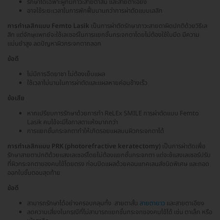
รักษาได้เฉพาะผู้ที่มีภาวะสายตาสั้น และสายตาเอียง
อาจใช้ระยะเวลาในการพักฟื้นนานกว่าการผ่าตัดแบบเลสิก
การทำเลสิกแบบ Femto Lasik
เป็นการผ่าตัดรักษาภาวะสายตาผิดปกติด้วยวิธีเล
สิก แต่จักษุแพทย์จะใช้เลเซอร์ในการแยกชั้นกระจกตาโดยไม่ต้องใช้ใบมีด มีความ
แม่นยำสูง ลดปัญหาผิวกระจกตาถลอก
ข้อดี
ไม่มีการฉีดยาชา ไม่ต้องเย็บแผล
ใช้เวลาไม่นานในการผ่าตัดและแผลหายค่อนข้างเร็ว
ข้อเสีย
หากเปรียบการรักษาด้วยการทำ ReLEx SMILE การผ่าตัดแบบ Femto
Lasik คนไข้จะมีโอกาสตาแห้งมากกว่า
การแยกชั้นกระจกตาทำให้เกิดรอยแผลบนผิวกระจกตาได้
การทำเลสิกแบบ PRK (photorefractive keratectomy)
เป็นการผ่าตัดเพื่อ
รักษาสายตาปกติด้วยแสงเลเซอร์โดยไม่ต้องแยกชั้นกระจกตา แต่จะช้แสงเลเซอร์ปรับ
ที่ผิวกระจกตาของคนไข้โดยตรง ก่อนปิดแผลด้วยคอนแทคเลนส์ชนิดพิเศษ และถอด
ออกในขั้นตอนสุดท้าย
ข้อดี
สามารถรักษาได้อย่างครอบคลุมทั้ง สายตาสั้น
สายตายาว
และสายตาเอียง
ลดความเสี่ยงในกรณีที่ไม่สามารถแยกชั้นกระจกของคนไข้ได้ เช่น ตาเล็ก หรือ