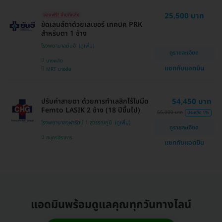
25,500 บาท
จองฟรี! จ่ายทีหลัง
ขัดเลนส์ตาด้วยเลเซอร์ เทคนิค PRK
สำหรับตา 1 ข้าง
โรงพยาบาลยันฮี
ดูรายละเอียด
บางพลัด
แชทกับแอดมิน
MRT บางอ้อ
ปรับค่าสายตา ด้วยการทำเลสิกไร้ใบมีด
54,450 บาท
Femto LASIK 2 ข้าง (18 ปีขึ้นไป)
55,000 บาท
ประหยัด 1%
โรงพยาบาลจุฬารัตน์ 1 สุวรรณภูมิ
ดูรายละเอียด
สมุทรปราการ
แชทกับแอดมิน
แอดมินพร้อมดูแลคุณทุกวันทางไลน์