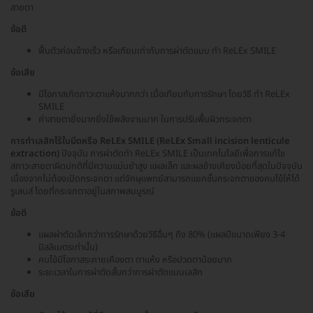
สายตา
ข้อดี
ฟื้นตัวค่อนข้างเร็ว หรือเทียบเท่ากับการผ่าตัดแบบ ทำ ReLEx SMILE
ข้อเสีย
มีโอกาสเกิดภาวะตาแห้งมากกว่า เมื่อเทียบกับการรักษา โดยวิธี ทำ ReLEx
SMILE
ค่าสายตายิ่งมากยิ่งใช้พลังงานมาก ในการปรับพื้นผิวกระจกตา
การทำเลสิกไร้ใบมีดหรือ ReLEx SMILE (ReLEx Small incision lenticule
extraction)
ปัจจุบัน การผ่าตัดทำ ReLEx SMILE เป็นเทคโนโลยีเพื่อการแก้ไข
สภาวะสายตาผิดปกติที่มีความแม่นยำสูง แผลเล็ก และผลข้างเคียงน้อยที่สุดในปัจจุบัน
เนื่องจากไม่ต้องเปิดกระจกตา แต่จักษุแพทย์สามารถแยกชั้นกระจกตาของคนไข้ให้ได้
รูเลนส์ โดยที่กระจกตาอยู่ในสภาพสมบูรณ์
ข้อดี
แผลผ่าตัดเล็กกว่าการรักษาด้วยวิธีอื่นๆ ถึง 80% (แผลมีขนาดเพียง 3-4
มิลลิเมตรเท่านั้น)
คนไข้มีโอกาสระคายเคืองตา ตาแห้ง หรือปวดตาน้อยมาก
ระยะเวลาในการผ่าตัดสั้นกว่าการผ่าตัดแบบเลสิก
ข้อเสีย