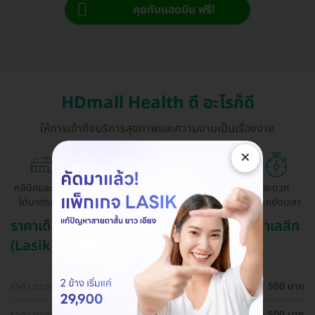
คุยกับแอดมิน ฟรี!
HDmall Health ดี อะไรก็ดี
ให้การเข้าถึงบริการสุขภาพและความงามเป็นเรื่องง่าย
×
คลินิกและ รพ.
ถูกกว่าจองตรง
ผ่อนสบาย 0%
สะดวก
ได้มาตรฐาน
ด้วยตัวเอง
ประหยัดเวลา
ราคาเดือน สิงหาคม ปี 2569 (2026) สำหรับ ทำเลสิก
(Lasik)
ราคา ตรวจตาก่อนทำเลสิก (LASIK)
500 บาท
ราคา ผ่าตัดปรับค่าสายตา ด้วยเทคนิค SBK LASIK สำหรับตา
25,500 บาท