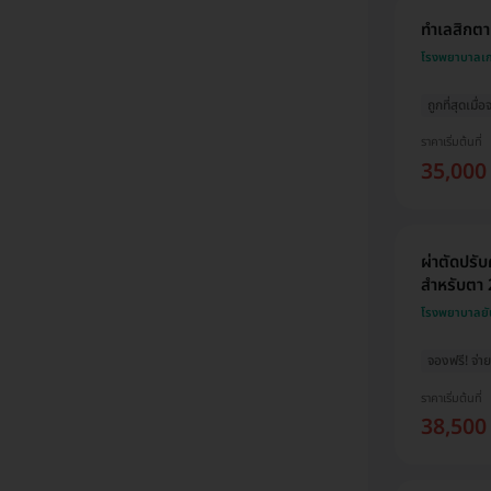
ทำเลสิกตา
โรงพยาบาลเก
ถูกที่สุดเมื
ราคาเริ่มต้นที่
35,000
ผ่าตัดปรั
สำหรับตา 
โรงพยาบาลยั
จองฟรี! จ่าย
ราคาเริ่มต้นที่
38,500