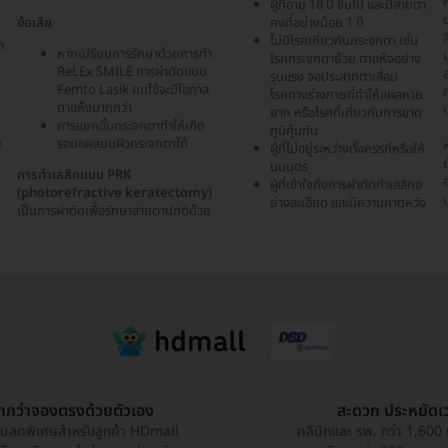
ผู้ที่อายุ 18 ปี ขึ้นไป และมีสายตา
ข้อเสีย
คงที่อย่างน้อย 1 ปี
ส
ไม่มีโรคเกี่ยวกับกระจกตา เช่น
ถ
หากเปรียบการรักษาด้วยการทำ
ม
โรคกระจกตาย้วย ตาแห้งอย่าง
ReLEx SMILE การผ่าตัดแบบ
ส
รุนแรง จอประสาทตาเสื่อม
Femto Lasik คนไข้จะมีโอกาส
ก
โรคทางร่างกายที่ทำให้แผลหาย
ตาแห้งมากกว่า
เ
ยาก หรือโรคที่เกี่ยวกับการขาด
การแยกชั้นกระจกตาทำให้เกิด
ภูมิคุ้มกัน
ย
รอยแผลบนผิวกระจกตาได้
ห
ผู้ที่ไม่อยู่ระหว่างตั้งครรภ์หรือให้
ย
นมบุตร
การทำเลสิกแบบ PRK
อ
ผู้ที่เข้าใจถึงการผ่าตัดทำเลสิกอ
(photorefractive keratectomy)
ย่างละเอียด และมีความคาดหวัง
เป็นการผ่าตัดเพื่อรักษาสายตาปกติด้วย
ูกกว่าจองตรงด้วยตัวเอง
สะดวก ประหยัดเ
วนลดพิเศษสำหรับลูกค้า HDmall
คลินิกและ รพ. กว่า 1,600 