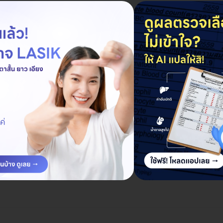
54,
แอดมินพร้อมดูแลคุณทุกวันทางไลน์
คุยกับแอดมิน ฟรี!
(Lasik)