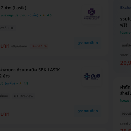
 2 ข้าง (Lasik)
ษมราษฎร์ ประชาชื่น
4.5
รวมโป
ฟรี!
่อจองกับ HD
โปรขาย
ดูรายละเอียด
 บาท
ถูกที่
39,000 บาท
ประหยัด 10%
ราคาเริ่ม
29,
บค่าสายตา ด้วยเทคนิค SBK LASIK
2 ข้าง
นฮี
4.8
ผ่าตั
สำหรั
ทีหลัง
มี HDreview
โรงพยา
ดูรายละเอียด
 บาท
จองฟรี
ราคาเริ่ม