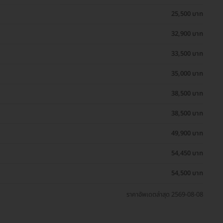
25,500 บาท
32,900 บาท
33,500 บาท
35,000 บาท
38,500 บาท
38,500 บาท
49,900 บาท
54,450 บาท
54,500 บาท
ราคาอัพเดตล่าสุด 2569-08-08