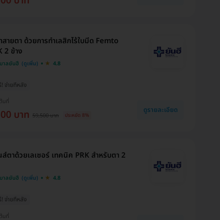
500 บาท
่าสายตา ด้วยการทำเลสิกไร้ใบมีด Femto
 2 ข้าง
บาลยันฮี
4.8
! จ่ายทีหลัง
ต้นที่
ดูรายละเอียด
500 บาท
59,500 บาท
ประหยัด 8%
นส์ตาด้วยเลเซอร์ เทคนิค PRK สำหรับตา 2
บาลยันฮี
4.8
! จ่ายทีหลัง
ต้นที่