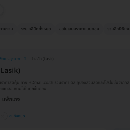
วามงาม
รพ. คลินิกทั้งหมด
ขอใบเสนอราคาแบบกลุ่ม
รวมสิทธิพิเศ
พ็กเกจสุขภาพ
ทำเลสิก (Lasik)
(Lasik)
นราคาสุดคุ้ม ทาง HDmall.co.th รวมราคา ดีล คูปองส่วนลดและโปรโมชั่นจากคลิ
สัยแชทสอบถามได้ในทุกขั้นตอน
1 แพ็กเกจ
ลบทั้งหมด