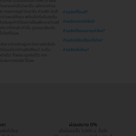
HDmall ได้จับมือกับสถานพยาบาลชั้น
นำหลายแห่งไม่ว่าจะเป็น แพ็กเกจทำเล
ิก เกษมราษฎร์ ประชาชื่น ทำเลสิก ยันฮี
ทำเลสิกที่ไหนดี?
านำเสนอให้คุณ พร้อมโปรโมชั่นสุดคุ้ม
ทำเลสิกราคาเท่าไหร่?
ำหรับลูกค้าที่ต้องการซื้อแพ็กเกจทำเลสิ
กับ HDmall เท่านั้น ดูรายละเอียดใน
ทำเลสิกได้ตอนอายุเท่าไหร่?
ว็บไซต์ได้เลย
ทำเลสิกมีข้อเสียอะไรบ้าง?
รือหากใครยังอยู่ระหว่างการตัดสินใจ
ังไม่แน่ใจว่าทำเลสิกดีไหม? จะเป็น
ทำเลสิกเจ็บไหม?
ย่างไร? ก็ลองมาดูคลิปรีวิว จาก
ประสบการณ์จริง ได้เลย
วลา
ผ่อนสบาย 0%
แห่งทั่วไทย
เมื่อมียอดซื้อ 3,000 บ. ขึ้นไป