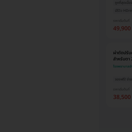
ถูกที่สุดเมื
มีรีวิว HDr
ราคาเริ่มต้นที่
49,900
ผ่าตัดปรั
สำหรับตา 
โรงพยาบาลยั
จองฟรี! จ่าย
ราคาเริ่มต้นที่
38,500