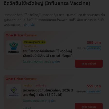
ฉีดวัคซีนไข้หวัดใหญ่ (Influenza Vaccine)
บริการฉีดวัคซีนไข้หวัดใหญ่ในราคาสุดคุ้ม ทาง HDmall.co.th รวมราคา ดีล
คูปองส่วนลดและโปรโมชั่นจากคลินิกและโรงพยาบาลไว้เพียบ บริการประทับใจ
พร้อมทีมแอ...
อ่านเพิ่ม
399 บาท
ราคารวมทุกอย่างแล้ว
ฉีดแค่ปีละเข็ม
900 บาท
ประหยัด 56%
รวมโปรฉีดวัคซีนป้องกันไข้หวัดใหญ่
เลือกฉีดใกล้บ้านได้ ราคาเท่ากันทุกที่
โปรขายดี! HDmall แนะนำ
ดูรายละเอียด
559 บาท
ครบโดส
แค่ปีละเข็ม
ฉีดวัคซีนป้องกันไข้หวัดใหญ่ 2026 3
900 บาท
ประหยัด 38%
สายพันธุ์ 1 เข็ม (15 ปีขึ้นไป)
โรงพยาบาลนวมินทร์ 9
ดูรายละเอียด
มีนบุรี