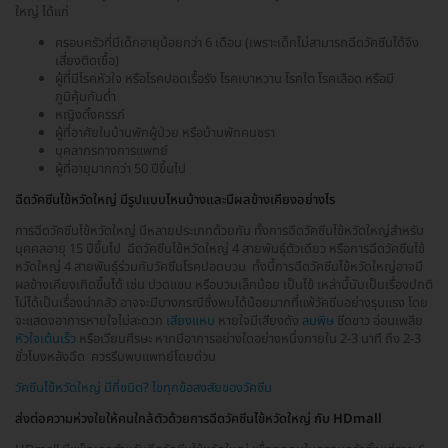
ใหญ่ ได้แก่
ครอบครัวที่มีเด็กอายุน้อยกว่า 6 เดือน (เพราะเด็กไม่สามารถฉีดวัคซีนได้จึง
เสี่ยงติดเชื้อ)
ผู้ที่มีโรคหัวใจ หรือโรคปอดเรื้อรัง โรคเบาหวาน โรคไต โรคเลือด หรือมี
ภูมิคุ้มกันต่ำ
หญิงตั้งครรภ์
ผู้ที่อาศัยในบ้านพักผู้ป่วย หรือบ้านพักคนชรา
บุคลากรทางการแพทย์
ผู้ที่อายุมากกว่า 50 ปีขึ้นไป
ฉีดวัคซีนไข้หวัดใหญ่ มีรูปแบบไหนบ้างและมีผลข้างเคียงอย่างไร
การฉีดวัคซีนไข้หวัดใหญ่ มีหลายประเภทด้วยกัน ทั้งการฉีดวัคซีนไข้หวัดใหญ่สำหรับ
บุคคลอายุ 15 ปีขึ้นไป ฉีดวัคซีนไข้หวัดใหญ่ 4 สายพันธุ์ตัวเดียว หรือการฉีดวัคซีนไข้
หวัดใหญ่ 4 สายพันธุ์ร่วมกับวัคซีนโรคปอดบวม ทั้งนี้การฉีดวัคซีนไข้หวัดใหญ่อาจมี
ผลข้างเคียงเกิดขึ้นได้ เช่น ปวดแขน หรือบวมเล็กน้อย เป็นไข้ เหล่านี้นับเป็นเรื่องปกติ
ไม่ได้เป็นเรื่องน่ากลัว อาจจะมีบางกรณีซึ่งพบได้น้อยมากที่แพ้วัคซีนอย่างรุนแรง โดย
จะแสดงอาการหายใจไม่สะดวก
เสียงแหบ
หายใจมีเสียงดัง
ลมพิษ
ซีดขาว อ่อนเพลีย
หัวใจเต้นเร็ว
หรือเวียนศีรษะ หากมีอาการอย่างใดอย่างหนึ่งภายใน 2-3 นาที ถึง 2-3
ชั่วโมงหลังฉีด ควรรีบพบแพทย์โดยด่วน
วัคซีนไข้หวัดใหญ่ มีกี่ชนิด? ไขทุกข้อสงสัยของวัคซีน
ส่งต่อความห่วงใยให้คนใกล้ตัวด้วยการฉีดวัคซีนไข้หวัดใหญ่
กับ HDmall