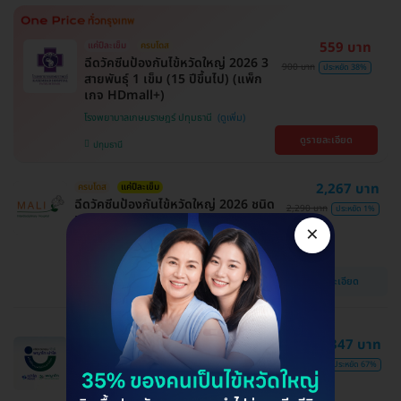
559 บาท
แค่ปีละเข็ม
ครบโดส
ฉีดวัคซีนป้องกันไข้หวัดใหญ่ 2026 3
900 บาท
ประหยัด 38%
สายพันธุ์ 1 เข็ม (15 ปีขึ้นไป) (แพ็ก
เกจ HDmall+)
โรงพยาบาลเกษมราษฎร์ ปทุมธานี
ดูรายละเอียด
ปทุมธานี
2,267 บาท
ครบโดส
แค่ปีละเข็ม
ฉีดวัคซีนป้องกันไข้หวัดใหญ่ 2026 ชนิด
2,290 บาท
ประหยัด 1%
High Dose 4 สายพันธุ์ 1 เข็ม (65 ปี
×
ขึ้นไป)
โรงพยาบาลสหวิทยาการมะลิ
ดูรายละเอียด
บางบอน
ฉีดวัคซีนป้องกันไข้หวัดใหญ่ 2026 3
347 บาท
สายพันธุ์ 1 เข็ม (15 ปีขึ้นไป)
1,050 บาท
ประหยัด 67%
คลินิกเวชกรรม พญาไท-เปาโล