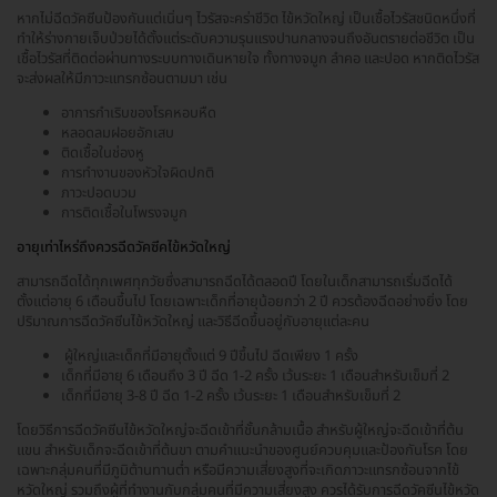
หากไม่ฉีดวัคซีนป้องกันแต่เนิ่นๆ ไวรัสจะคร่าชีวิต ไข้หวัดใหญ่ เป็นเชื้อไวรัสชนิดหนึ่งที่
ทำให้ร่างกายเจ็บป่วยได้ตั้งแต่ระดับความรุนแรงปานกลางจนถึงอันตรายต่อชีวิต เป็น
เชื้อไวรัสที่ติดต่อผ่านทางระบบทางเดินหายใจ ทั้งทางจมูก ลำคอ และปอด หากติดไวรัส
จะส่งผลให้มีภาวะแทรกซ้อนตามมา เช่น
อาการกำเริบของโรคหอบหืด
หลอดลมฝอยอักเสบ
ติดเชื้อในช่องหู
การทำงานของหัวใจผิดปกติ
ภาวะปอดบวม
การติดเชื้อในโพรงจมูก
อายุเท่าไหร่ถึงควรฉีดวัคซีคไข้หวัดใหญ่
สามารถฉีดได้ทุกเพศทุกวัยซึ่งสามารถฉีดได้ตลอดปี โดยในเด็กสามารถเริ่มฉีดได้
ตั้งแต่อายุ 6 เดือนขึ้นไป โดยเฉพาะเด็กที่อายุน้อยกว่า 2 ปี ควรต้องฉีดอย่างยิ่ง โดย
ปริมาณการฉีดวัคซีนไข้หวัดใหญ่ และวิธีฉีดขึ้นอยู่กับอายุแต่ละคน
ผู้ใหญ่และเด็กที่มีอายุตั้งแต่ 9 ปีขึ้นไป ฉีดเพียง 1 ครั้ง
เด็กที่มีอายุ 6 เดือนถึง 3 ปี ฉีด 1-2 ครั้ง เว้นระยะ 1 เดือนสำหรับเข็มที่ 2
เด็กที่มีอายุ 3-8 ปี ฉีด 1-2 ครั้ง เว้นระยะ 1 เดือนสำหรับเข็มที่ 2
โดยวิธีการฉีดวัคซีนไข้หวัดใหญ่จะฉีดเข้าที่ชั้นกล้ามเนื้อ สำหรับผู้ใหญ่จะฉีดเข้าที่ต้น
แขน สำหรับเด็กจะฉีดเข้าที่ต้นขา ตามคำแนะนำของศูนย์ควบคุมและป้องกันโรค โดย
เฉพาะกลุ่มคนที่มีภูมิต้านทานต่ำ หรือมีความเสี่ยงสูงที่จะเกิดภาวะแทรกซ้อนจากไข้
หวัดใหญ่ รวมถึงผู้ที่ทำงานกับกลุ่มคนที่มีความเสี่ยงสูง ควรได้รับการฉีดวัคซีนไข้หวัด