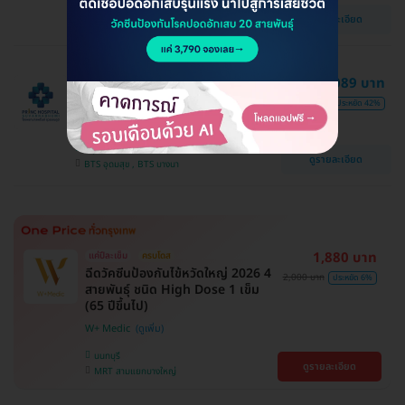
ปทุมวัน
ดูรายละเอียด
MRT สามยอด
ฉีดวัคซีนป้องกันไข้หวัดใหญ่ 2026 4
1,089 บาท
สายพันธุ์ 1 เข็ม (น้อยกว่า 15 ปี)
1,877 บาท
ประหยัด 42%
โรงพยาบาลพริ้นซ์ สุวรรณภูมิ
สมุทรปราการ
ดูรายละเอียด
BTS อุดมสุข , BTS บางนา
1,880 บาท
แค่ปีละเข็ม
ครบโดส
ฉีดวัคซีนป้องกันไข้หวัดใหญ่ 2026 4
2,000 บาท
ประหยัด 6%
สายพันธุ์ ชนิด High Dose 1 เข็ม
(65 ปีขึ้นไป)
W+ Medic
นนทบุรี
ดูรายละเอียด
MRT สามแยกบางใหญ่