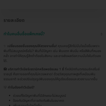
รายละเอียด
ทำไมคนอื่นซื้อแพ็กเกจนี้?
✨
เปลี่ยนรอยยิ้มของคุณให้สวยงามขึ้น!
คุณเคยรู้สึกไม่มั่นใจเมื่อยิ้มเพราะ
ฟันที่ไม่สมบูรณ์หรือไม่? ฟันที่มีปัญหา เช่น ฟันแตก ฟันบิ่น หรือสีฟันที่หมอง
คล้ำ อาจทำให้คุณรู้สึกต่ำต้อยในสังคม และอาจส่งผลต่อความมั่นใจในตัวเอง
ได้.
🏥
บริการทำวีเนียร์เซรามิกหรือพอร์ซเลน 1 ซี่
ที่คลินิกทันตกรรมชิคสไมล์
ราชบุรี คือทางออกที่คุณไม่ควรพลาด! ด้วยวัสดุคุณภาพสูงที่เหมือนฟัน
ธรรมชาติ จะช่วยปรับปรุงรูปฟันของคุณให้ดูเรียบร้อยและสวยงามมากขึ้น
💡
ทำไมต้องทำวีเนียร์?
ช่วยแก้ไขปัญหาฟันที่มีลักษณะไม่สมบูรณ์
ป้องกันปัญหาที่อาจเกิดกับฟันในอนาคต
เพิ่มความมั่นใจเมื่อยิ้ม