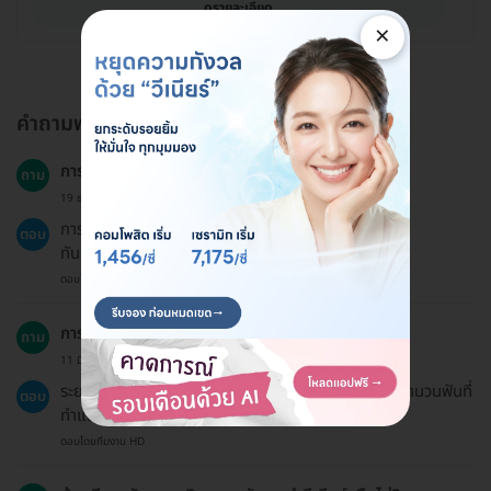
ดูรายละเอียด
×
คำถามพบบ่อย
การทำวีเนียร์เหมาะกับทุกกลุ่มอายุหรือไม่?
ถาม
19 ธ.ค. 2024
การทำวีเนียร์สามารถทำได้ในทุกกลุ่มอายุ แต่ควรปรึกษา
ตอบ
ทันตแพทย์ก่อนทำ
ตอบโดยทีมงาน HD
การทำวีเนียร์ใช้เวลานานแค่ไหน?
ถาม
11 มิ.ย. 2024
ระยะเวลาที่ใช้ในการทำวีเนียร์จะแตกต่างกันไปขึ้นอยู่กับจำนวนฟันที่
ตอบ
ทำและความซับซ้อนของกรณี
ตอบโดยทีมงาน HD