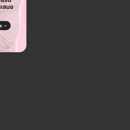
enter (BIDC) สาขา
 ชั้น 4 ตึก A ห้อง 4A11 693 ถ. สุขุมวิท แขวง
รุงเทพมหานคร‎ 10110
ดูรายละเอียด