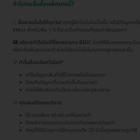
ทำไมคนอื่นซื้อแพ็กเกจนี้?
✨
ยิ้มสวยมั่นใจได้ทุกวัน!
คุณรู้สึกไม่มั่นใจเมื่อยิ้ม หรือมีปัญหา
EMax สำหรับฟัน 1-5 ซี่อาจเป็นคำตอบที่คุณกำลังมองหา!
🏥
บริการทำวีเนียร์ที่โรงพยาบาล BIDC
ช่วยให้ฟันของคุณดูเรี
เคียงกับฟันธรรมชาติ ช่วยให้คุณมั่นใจในทุกการพูดคุยและยิ้ม
💡
ทำไมต้องเลือกวีเนียร์?
แก้ไขปัญหาฟันที่มีสีไม่สวยหรือมีรอยแตก
ป้องกันปัญหาที่อาจเกิดขึ้นในอนาคต
ช่วยให้ฟันเรียงตัวเป็นระเบียบและดูสวยงาม
🦷
คุณสมบัติของบริการ:
ใช้เวลาเพียง 45-60 นาทีในการทำ
ต้องมีการตรวจประเมินจากทันตแพทย์ก่อนทำ
วัสดุที่ใช้มีอายุการใช้งานนานถึง 20 ปีเมื่อดูแลอย่างถูกวิธี