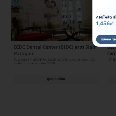
BIDC Dental Center (BIDC) สาขา Siam
BID
Paragon
รัชด
ชั้น 2 อาคาร SIAMSCPE ห้อง SS209 เลขที่ 215 ถ. พญาไท แขวงปทุมวัน
157 15
เขตปทุมวัน กรุงเทพมหานคร 10330
ดูรายละเอียด