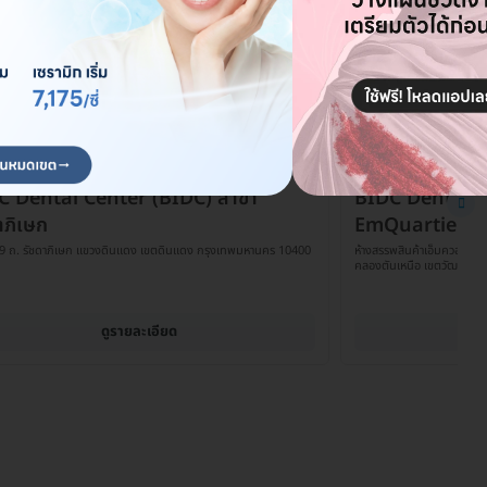
C Dental Center (BIDC) สาขา
BIDC Dental C
าภิเษก
EmQuartier
9 ถ. รัชดาภิเษก แขวงดินแดง เขตดินแดง กรุงเทพมหานคร 10400
ห้างสรรพสินค้าเอ็มควอเทียร์
คลองตันเหนือ เขตวัฒนา ก
ดูรายละเอียด