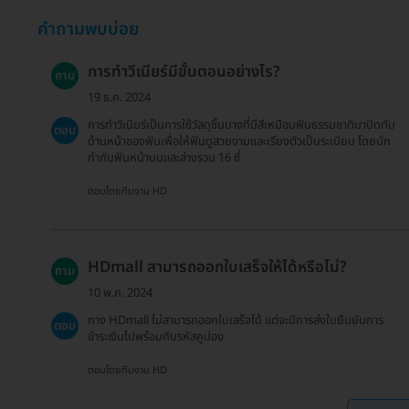
คำถามพบบ่อย
การทำวีเนียร์มีขั้นตอนอย่างไร?
ถาม
19 ธ.ค. 2024
การทำวีเนียร์เป็นการใช้วัสดุชิ้นบางที่มีสีเหมือนฟันธรรมชาติมาปิดทับ
ตอบ
ด้านหน้าของฟันเพื่อให้ฟันดูสวยงามและเรียงตัวเป็นระเบียบ โดยมัก
ทำกับฟันหน้าบนและล่างรวม 16 ซี่
ตอบโดยทีมงาน HD
HDmall สามารถออกใบเสร็จให้ได้หรือไม่?
ถาม
10 พ.ค. 2024
ทาง HDmall ไม่สามารถออกใบเสร็จได้ แต่จะมีการส่งใบยืนยันการ
ตอบ
ชำระเงินไปพร้อมกับรหัสคูปอง
ตอบโดยทีมงาน HD