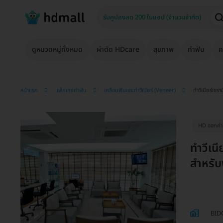
ดูหมวดหมู่ทั้งหมด
ผ่าตัด HDcare
สุขภาพ
ทำฟัน
ค
หน้าแรก
แพ็กเกจทำฟัน
เคลือบฟันและทำวีเนียร์ (Veneer)
ทำวีเนียร์เซร
HD ออกค่าป
ทำวีเน
สำหรับฟ
BIDC