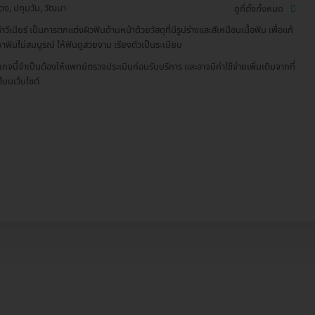
ดง, ปทุมวัน, วัฒนา
ดูที่ตั้งทั้งหมด
วีเนียร์ เป็นการตกแต่งผิวฟันด้านหน้าด้วยวัสดุที่มีรูปร่างและสีเหมือนเนื้อฟัน เพื่อแก้
าฟันไม่สมบูรณ์ ให้ฟันดูสวยงาม เรียงตัวเป็นระเบียบ
เกจนี้จำเป็นต้องให้แพทย์ตรวจประเมินก่อนรับบริการ และอาจมีค่าใช้จ่ายเพิ่มเติมจากที่
ว้บนเว็บไซต์