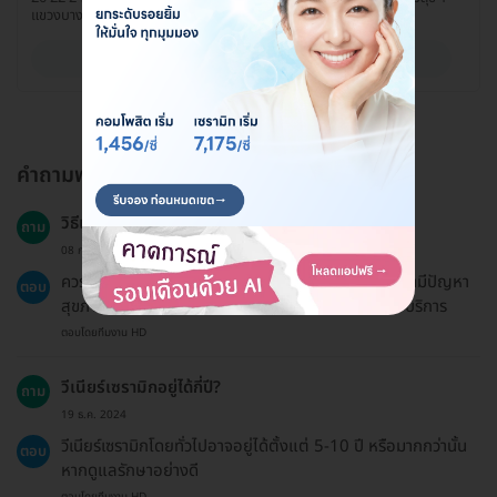
แขวงบางนาเหนือ เขตบางนา กรุงเทพมหานคร 10260
ดูรายละเอียด
คำถามพบบ่อย
วิธีเตรียมตัวก่อนทำวีเนียร์เซรามิกคืออะไร?
ถาม
08 ก.พ. 2024
ควรตรวจสุขภาพฟันกับทันตแพทย์ก่อนเพื่อตรวจสอบว่ามีปัญหา
ตอบ
สุขภาพฟันหรือไม่ และควรนัดหมายล่วงหน้าก่อนเข้ารับบริการ
ตอบโดยทีมงาน HD
วีเนียร์เซรามิกอยู่ได้กี่ปี?
ถาม
19 ธ.ค. 2024
วีเนียร์เซรามิกโดยทั่วไปอาจอยู่ได้ตั้งแต่ 5-10 ปี หรือมากกว่านั้น
ตอบ
หากดูแลรักษาอย่างดี
ตอบโดยทีมงาน HD