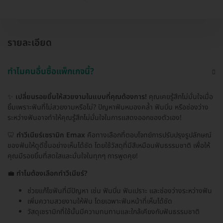
รายละเอียด
ทำไมคนอื่นซื้อแพ็กเกจนี้?
✨
เปลี่ยนรอยยิ้มให้สวยงามในแบบที่คุณต้องการ!
คุณเคยรู้สึกไม่มั่นใจเมื่อ
ยิ้มเพราะฟันที่ไม่สวยงามหรือไม่? ปัญหาฟันหมองคล้ำ ฟันบิ่น หรือช่องว่าง
ระหว่างฟันอาจทำให้คุณรู้สึกไม่มั่นใจในการแสดงออกของตัวเอง!
🦷
ทำวีเนียร์เซรามิก Emax
คือทางเลือกที่ตอบโจทย์การปรับปรุงรูปลักษณ์
ของฟันให้ดูดีขึ้นอย่างเห็นได้ชัด โดยใช้วัสดุที่มีสีเหมือนฟันธรรมชาติ เพื่อให้
คุณมีรอยยิ้มที่สดใสและมั่นใจในทุกๆ การพูดคุย!
💼
ทำไมต้องเลือกทำวีเนียร์?
ช่วยแก้ไขฟันที่มีปัญหา เช่น ฟันบิ่น ฟันเปราะ และช่องว่างระหว่างฟัน
เพิ่มความสวยงามให้ฟัน โดยเฉพาะฟันหน้าที่เห็นได้ชัด
วัสดุเซรามิกที่ใช้นั้นมีความทนทานและใกล้เคียงกับฟันธรรมชาติ