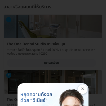
สาขาหรือแผนกที่ให้บริการ
1
The One Dental Studio สาขาอ่อนนุช
อาคารชุด ไอดีโอ โมบิ สุขุมวิท 81 เลขที่ 2097/1 ถ. สุขุมวิท แขวงบางจาก เขต
พระโขนง กรุงเทพมหานคร 10260
ดูรายละเอียด
2
×
The One Dental Studio สาขาอุดมสุข
20 22 24 โครงการวันอุดมสุข ชั้น 2 ห้องเลขที่ B2.2.1, B2.2.1C ซ. อุดมสุข 1