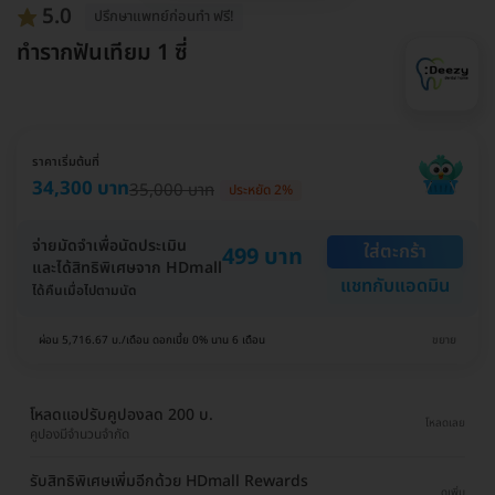
5.0
ปรึกษาแพทย์ก่อนทำ ฟรี!
ทำรากฟันเทียม 1 ซี่
ราคาเริ่มต้นที่
34,300 บาท
35,000 บาท
ประหยัด 2%
จ่ายมัดจำเพื่อนัดประเมิน
ใส่ตะกร้า
499 บาท
และได้สิทธิพิเศษจาก HDmall
แชทกับแอดมิน
ได้คืนเมื่อไปตามนัด
ผ่อน 5,716.67 บ./เดือน ดอกเบี้ย 0% นาน 6 เดือน
ขยาย
โหลดแอปรับคูปองลด 200 บ.
โหลดเลย
คูปองมีจำนวนจำกัด
รับสิทธิพิเศษเพิ่มอีกด้วย HDmall Rewards
ดูเพิ่ม