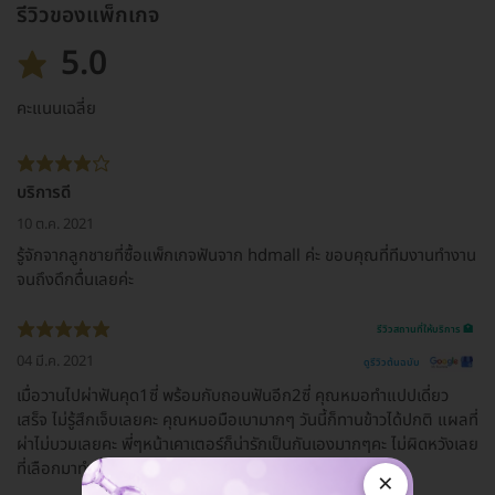
รีวิวของแพ็กเกจ
5.0
คะแนนเฉลี่ย
บริการดี
10 ต.ค. 2021
รู้จักจากลูกชายที่ซื้อแพ็กเกจฟันจาก hdmall ค่ะ ขอบคุณที่ทีมงานทำงาน
จนถึงดึกดื่นเลยค่ะ
รีวิวสถานที่ให้บริการ 🏥
04 มี.ค. 2021
ดูรีวิวต้นฉบับ
เมื่อวานไปผ่าฟันคุด1ซี่ พร้อมกับถอนฟันอีก2ซี่ คุณหมอทำแปปเดี่ยว
เสร็จ ไม่รู้สึกเจ็บเลยคะ คุณหมอมือเบามากๆ วันนี้ก็ทานข้าวได้ปกติ แผลที่
ผ่าไม่บวมเลยคะ พี่ๆหน้าเคาเตอร์ก็น่ารักเป็นกันเองมากๆคะ ไม่ผิดหวังเลย
ที่เลือกมาทำที่นี้
×