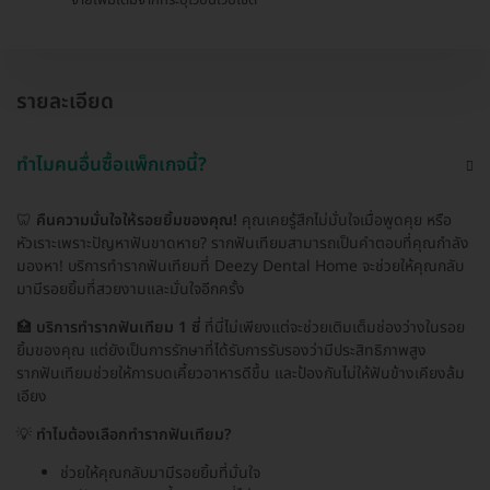
รายละเอียด
ทำไมคนอื่นซื้อแพ็กเกจนี้?
🦷
คืนความมั่นใจให้รอยยิ้มของคุณ!
คุณเคยรู้สึกไม่มั่นใจเมื่อพูดคุย หรือ
หัวเราะเพราะปัญหาฟันขาดหาย? รากฟันเทียมสามารถเป็นคำตอบที่คุณกำลัง
มองหา! บริการทำรากฟันเทียมที่ Deezy Dental Home จะช่วยให้คุณกลับ
มามีรอยยิ้มที่สวยงามและมั่นใจอีกครั้ง
🏥
บริการทำรากฟันเทียม 1 ซี่
ที่นี่ไม่เพียงแต่จะช่วยเติมเต็มช่องว่างในรอย
ยิ้มของคุณ แต่ยังเป็นการรักษาที่ได้รับการรับรองว่ามีประสิทธิภาพสูง
รากฟันเทียมช่วยให้การบดเคี้ยวอาหารดีขึ้น และป้องกันไม่ให้ฟันข้างเคียงล้ม
เอียง
💡
ทำไมต้องเลือกทำรากฟันเทียม?
ช่วยให้คุณกลับมามีรอยยิ้มที่มั่นใจ