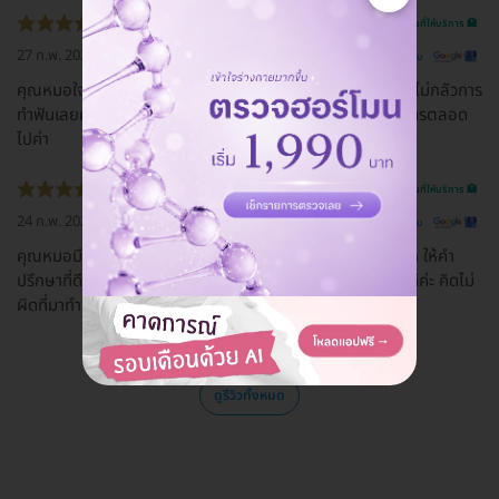
รีวิวสถานที่ให้บริการ 🏥
27 ก.พ. 2021
ดูรีวิวต้นฉบับ
คุณหมอใจดีสุดๆ ลูกไปพบหมอฟันครั้งแรก ประทับใจคุณหมอ ไม่กลัวการ
ทำฟันเลยค่ะ ร้านสะอาด พนักงานบริการดี เป็นกันเอง จะใช้บริการตลอด
ไปค่า
รีวิวสถานที่ให้บริการ 🏥
24 ก.พ. 2021
ดูรีวิวต้นฉบับ
คุณหมอมีความเชี่ยวชาญทำฟันปลอมทำออกมาสีธรรมชาติมาก ให้คำ
ปรึกษาที่ดี พูดจาสุภาพ ผู้ช่วยน่ารัก คลินิกสะอาด โดยรวมแล้วดีค่ะ คิดไม่
ผิดที่มาทำฟันคลินิกนี้ไม่แปลกที่คนไข้จะเยอะขนาดนี้
ดูรีวิวทั้งหมด