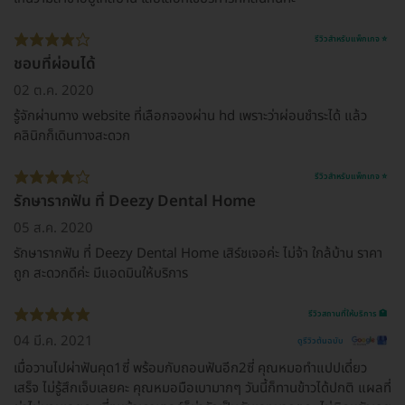
รีวิวสำหรับแพ็กเกจ ⭐
ชอบที่ผ่อนได้
02 ต.ค. 2020
รู้จักผ่านทาง website ที่เลือกจองผ่าน hd เพราะว่าผ่อนชำระได้ แล้ว
คลินิกก็เดินทางสะดวก
รีวิวสำหรับแพ็กเกจ ⭐
รักษารากฟัน ที่ Deezy Dental Home
05 ส.ค. 2020
รักษารากฟัน ที่ Deezy Dental Home เสิร์ชเจอค่ะ ไม่จ้า ใกล้บ้าน ราคา
ถูก สะดวกดีค่ะ มีแอดมินให้บริการ
รีวิวสถานที่ให้บริการ 🏥
04 มี.ค. 2021
ดูรีวิวต้นฉบับ
เมื่อวานไปผ่าฟันคุด1ซี่ พร้อมกับถอนฟันอีก2ซี่ คุณหมอทำแปปเดี่ยว
เสร็จ ไม่รู้สึกเจ็บเลยคะ คุณหมอมือเบามากๆ วันนี้ก็ทานข้าวได้ปกติ แผลที่