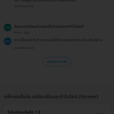
บิ่น, หรือผู้ที่ไม่ตอบสนองต่อการฟอกสีฟัน
ตอบโดยทีมงาน HD
ฉันควรเตรียมตัวอย่างไรสำหรับการทำวีเนียร์?
ถาม
09 พ.ย. 2023
หากมีโรคประจำตัว ควรแจ้งให้ทันตแพทย์ทราบก่อนรับบริการ
ตอบ
ตอบโดยทีมงาน HD
แสดงคำถามเพิ่ม
แพ็กเกจอื่นใน เคลือบฟันและทำวีเนียร์ (Veneer)
วีเนียร์คอมโพสิต 1 ซี่