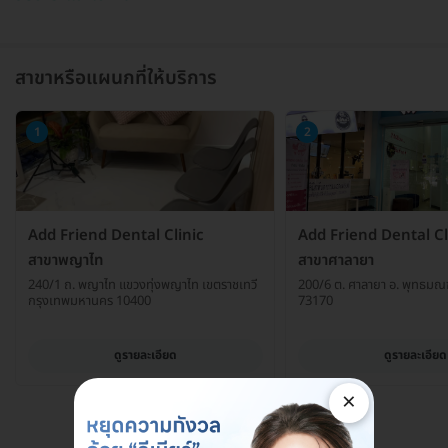
สาขาหรือแผนกที่ให้บริการ
1
2
Add Friend Dental Clinic
Add Friend Dental Cl
สาขาพญาไท
สาขาศาลายา
240/1 ถ. พญาไท แขวงทุ่งพญาไท เขตราชเทวี
200/6 ต. ศาลายา อ. พุทธม
กรุงเทพมหานคร 10400
73170
ดูรายละเอียด
ดูรายละเอียด
×