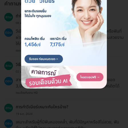
คำถามพบบ่อย
ทำไมฉันถึงควรทำวีเนียร์?
ถาม
08 พ.ค. 2024
วีเนียร์ช่วยแก้ไขรูปฟันที่ไม่สมบูรณ์ เช่น ฟันแตก ฟันบิ่น หรือฟันที่
ตอบ
ผ่านการอุดแล้วสีไม่เหมือนธรรมชาติ และยังช่วยเพิ่มความสวยงาม
ให้กับฟันได้อีกด้วย
ตอบโดยทีมงาน HD
วิธีการชำระเงินมีอะไรบ้าง?
ถาม
02 ม.ค. 2023
สามารถชำระเงินได้ทั้งแบบโอนและบัตรเครดิต โดยหากมียอด
ตอบ
3,000 บาทขึ้นไปสามารถเลือกผ่อนชำระ 0% ผ่านบัตรเครดิตได้
ตอบโดยทีมงาน HD
การทำวีเนียร์เหมาะกับใครบ้าง?
ถาม
19 ธ.ค. 2024
เหมาะสำหรับผู้ที่มีฟันหมองคล้ำ, ฟันที่มีปัญหาหรือสีไม่สวย, ฟัน
ตอบ