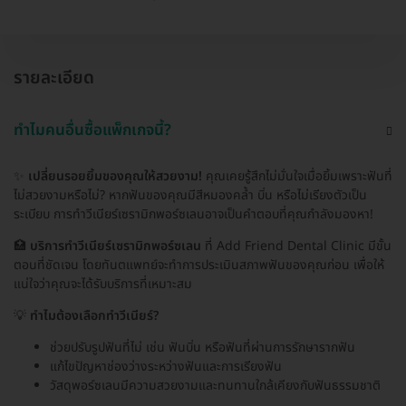
รายละเอียด
ทำไมคนอื่นซื้อแพ็กเกจนี้?
✨
เปลี่ยนรอยยิ้มของคุณให้สวยงาม!
คุณเคยรู้สึกไม่มั่นใจเมื่อยิ้มเพราะฟันที่
ไม่สวยงามหรือไม่? หากฟันของคุณมีสีหมองคล้ำ บิ่น หรือไม่เรียงตัวเป็น
ระเบียบ การทำวีเนียร์เซรามิกพอร์ซเลนอาจเป็นคำตอบที่คุณกำลังมองหา!
🏥
บริการทำวีเนียร์เซรามิกพอร์ซเลน
ที่ Add Friend Dental Clinic มีขั้น
ตอนที่ชัดเจน โดยทันตแพทย์จะทำการประเมินสภาพฟันของคุณก่อน เพื่อให้
แน่ใจว่าคุณจะได้รับบริการที่เหมาะสม
💡
ทำไมต้องเลือกทำวีเนียร์?
ช่วยปรับรูปฟันที่ไม่ เช่น ฟันบิ่น หรือฟันที่ผ่านการรักษารากฟัน
แก้ไขปัญหาช่องว่างระหว่างฟันและการเรียงฟัน
วัสดุพอร์ซเลนมีความสวยงามและทนทานใกล้เคียงกับฟันธรรมชาติ