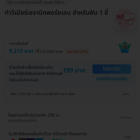
HD ออกค่าประเมินให้! สูงสุด 500 บ.
ทำวีเนียร์เซรามิกพอร์ซเลน สำหรับฟัน 1 ซี่
ราคาเริ่มต้นที่
9,215 บาท
/ซี่
13,000 บาท
ประหยัด 29%
จ่ายมัดจำเพื่อนัดประเมิน
ใส่ตะกร้า
199 บาท
และได้สิทธิพิเศษจาก HDmall
แชทกับแอดมิน
ได้คืนเมื่อไปตามนัด
ผ่อน 1,535.83 บ./เดือน ดอกเบี้ย 0% นาน 6 เดือน
ขยาย
โหลดแอปรับคูปองลด 200 บ.
โหลดเลย
คูปองมีจำนวนจำกัด
รับสิทธิพิเศษเพิ่มอีกด้วย HDmall Rewards
ดูเพิ่ม