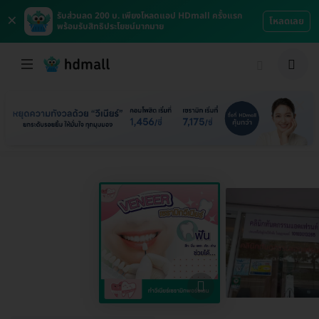
×
รับส่วนลด 200 บ. เพียงโหลดแอป HDmall ครั้งแรก
โหลดเลย
พร้อมรับสิทธิประโยชน์มากมาย