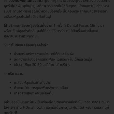
🦷
ป้องกันฟันผุได้ก่อนใคร!
คุณเคยรู้สึกว่าฟันของคุณอาจกำลังเสี่ยงต่อการ
ผุหรือไม่? ฟันผุเป็นปัญหาที่สามารถเกิดขึ้นได้กับทุกคน โดยเฉพาะในช่วงที่เรา
รับประทานอาหารหรือดื่มน้ำหวานบ่อยครั้ง นั่นคือเหตุผลที่คุณควรพิจารณา
เคลือบฟลูออไรด์เพื่อป้องกันฟันผุ!
🏥
บริการเคลือบฟลูออไรด์ทั้งปาก 1 ครั้ง
ที่ Dental Focus Clinic มา
พร้อมกับฟลูออไรด์กลิ่นผลไม้ที่ช่วยให้การรักษาไม่เป็นเรื่องน่าเบื่อและ
สนุกสนานสำหรับทุกคน!
💡
ทำไมต้องเคลือบฟลูออไรด์?
ช่วยเสริมสร้างความแข็งแรงให้กับเคลือบฟัน
ลดความเสี่ยงต่อการเกิดฟันผุ โดยเฉพาะในเด็กและวัยรุ่น
ใช้เวลาเพียง 30-60 นาทีในการทำบริการ
✨
บริการรวม:
เคลือบฟลูออไรด์ทั่วทั้งปาก
คำแนะนำในการดูแลฟันหลังการเคลือบ
การตรวจสุขภาพฟันเบื้องต้น
อย่าปล่อยให้ปัญหาฟันผุเป็นเรื่องที่คุณต้องกังวลอีกต่อไป!
จองบริการ
กับเรา
ได้ง่ายๆ ผ่าน HDmall.co.th และเริ่มต้นการดูแลฟันที่ดีสำหรับคุณและคนที่
คุณรัก 💖