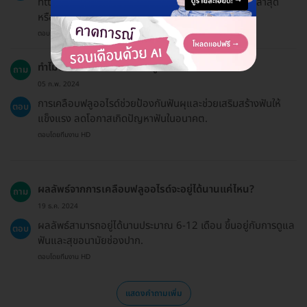
https://hdmall.co.th/c/reward เพื่อดูสิทธิประโยชน์ล่าสุด
หรือสอบถามทีมบริการลูกค้าของเราผ่านแชทได้เลย.
ตอบโดยทีมงาน HD
ทำไมฉันควรทำการเคลือบฟลูออไรด์?
ถาม
05 ก.พ. 2024
การเคลือบฟลูออไรด์ช่วยป้องกันฟันผุและช่วยเสริมสร้างฟันให้
ตอบ
แข็งแรง ลดโอกาสเกิดปัญหาฟันในอนาคต.
ตอบโดยทีมงาน HD
ผลลัพธ์จากการเคลือบฟลูออไรด์จะอยู่ได้นานแค่ไหน?
ถาม
19 ธ.ค. 2024
ผลลัพธ์สามารถอยู่ได้นานประมาณ 6-12 เดือน ขึ้นอยู่กับการดูแล
ตอบ
ฟันและสุขอนามัยช่องปาก.
ตอบโดยทีมงาน HD
แสดงคำถามเพิ่ม