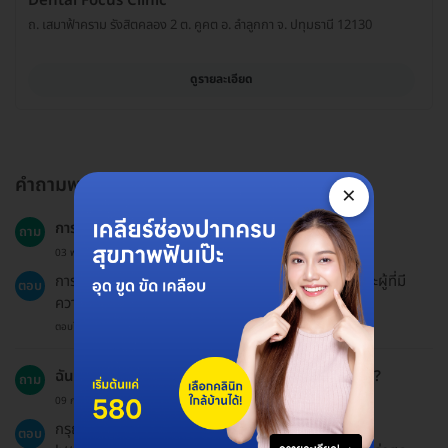
Dental Focus Clinic
ถ. เสมาฟ้าคราม รังสิตคลอง 2 ต. คูคต อ. ลำลูกกา จ. ปทุมธานี 12130
ดูรายละเอียด
คำถามพบบ่อย
×
การเคลือบฟลูออไรด์เหมาะสมกับทุกกลุ่มอายุหรือไม่?
ถาม
03 พ.ค. 2023
การเคลือบฟลูออไรด์เหมาะสำหรับทุกกลุ่มอายุ โดยเฉพาะผู้ที่มี
ตอบ
ความเสี่ยงในการเกิดฟันผุ.
ตอบโดยทีมงาน HD
ฉันสามารถใช้โค้ดส่วนลดหรือโปรโมชั่นอื่นๆ ได้หรือไม่?
ถาม
09 ก.พ. 2024
กรุณาตรวจสอบหน้าโปรโมชั่นพิเศษที่
ตอบ