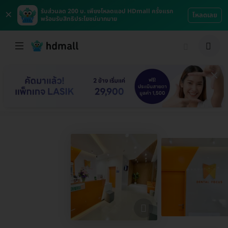
×
รับส่วนลด 200 บ. เพียงโหลดแอป HDmall ครั้งแรก
โหลดเลย
พร้อมรับสิทธิประโยชน์มากมาย