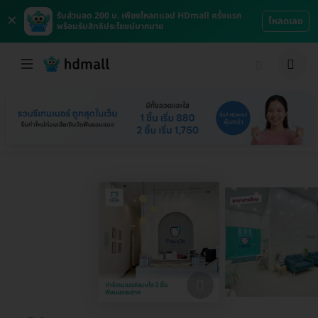
×
รับส่วนลด 200 บ. เพียงโหลดแอป HDmall ครั้งแรก
โหลดเลย
พร้อมรับสิทธิประโยชน์มากมาย