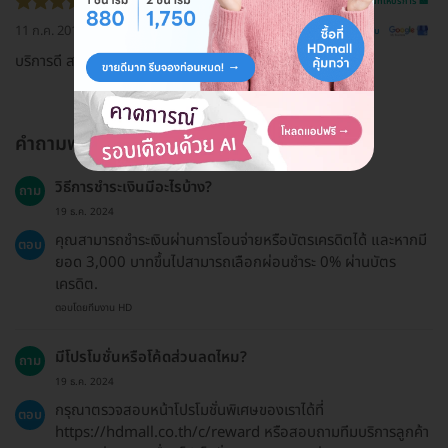
รีวิวสถานที่ให้บริการ 🏥
11 ก.ค. 2019
ดูรีวิวต้นฉบับ
บริการดี สถานที่สวยครับ
คำถามพบบ่อย
วิธีการชำระเงินมีอะไรบ้าง?
ถาม
19 ธ.ค. 2024
คุณสามารถชำระเงินผ่านการโอนจ่ายหรือบัตรเครดิตได้ และหากมี
ตอบ
ยอด 3,000 บาทขึ้นไปสามารถเลือกผ่อนชำระ 0% ผ่านบัตร
เครดิต.
ตอบโดยทีมงาน HD
มีโปรโมชั่นหรือโค้ดส่วนลดไหม?
ถาม
19 ธ.ค. 2024
กรุณาตรวจสอบหน้าโปรโมชั่นพิเศษของเราได้ที่
ตอบ
https://hdmall.co.th/c/reward หรือสอบถามทีมบริการลูกค้า