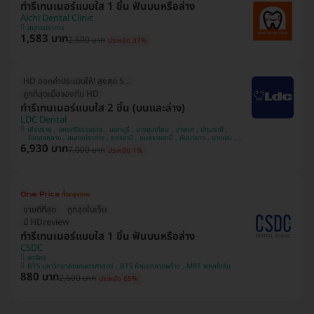
ทำรีเทนเนอร์แบบใส 1 ชิ้น ฟันบนหรือล่าง
Aichi Dental Clinic
สมุทรปราการ
1,583 บาท
2,500 บาท
ประหยัด 37%
HD ออกค่าประเมินให้! สูงสุด 500 บ.
ถูกที่สุดเมื่อจองกับ HD
ทำรีเทนเนอร์แบบใส 2 ชิ้น (บนและล่าง)
LDC Dental
เชียงราย , นครศรีธรรมราช , นนทบุรี , บางขุนเทียน , บางแค , ปทุมธานี ,
วังทองหลาง , สมุทรปราการ , อุดรธานี , อุบลราชธานี , คันนายาว , บางเขน ,
6,930 บาท
หลักสี่ , สวนหลวง , มีนบุรี , นครพนม , ทวีวัฒนา
7,000 บาท
ประหยัด 1%
ขายดีที่สุด
ถูกสุดในเว็บ
มี HDreview
ทำรีเทนเนอร์แบบใส 1 ชิ้น ฟันบนหรือล่าง
CSDC
จตุจักร
BTS มหาวิทยาลัยเกษตรศาสตร์ , BTS ห้าแยกลาดพร้าว , MRT พหลโยธิน
880 บาท
2,500 บาท
ประหยัด 65%