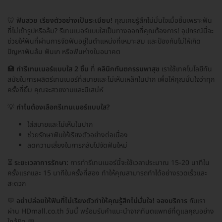
🦷
ฟันสวย เรียงตัวอย่างเป็นระเบียบ!
คุณเคยรู้สึกไม่มั่นใจเมื่อยิ้มเพราะฟัน
ที่ไม่เข้ารูปหรือล้ม? รีเทนเนอร์แบบใสเป็นทางออกที่คุณต้องการ! อุปกรณ์นี้จะ
ช่วยให้ฟันที่ผ่านการจัดฟันอยู่ในตำแหน่งที่เหมาะสม และป้องกันไม่ให้เกิด
ปัญหาฟันล้ม ฟันเก หรือฟันห่างในอนาคต
🏥
ทำรีเทนเนอร์แบบใส 2 ชิ้น
ที่
คลินิกทันตกรรมพาสุข
เราใช้เทคโนโลยีทัน
สมัยในการผลิตรีเทนเนอร์ที่สบายและไม่เห็นเหล็กในปาก เพื่อให้คุณมั่นใจว่าทุก
ครั้งที่ยิ้ม คุณจะสวยงามและมีเสน่ห์
💡
ทำไมต้องเลือกรีเทนเนอร์แบบใส?
ใส่สบายและไม่เห็นในปาก
ช่วยรักษาฟันให้เรียงตัวอย่างต่อเนื่อง
ลดความเสี่ยงในการกลับไปจัดฟันใหม่
⏳
ระยะเวลาการรักษา:
การทำรีเทนเนอร์นี้จะใช้เวลาประมาณ 15-20 นาทีใน
ครั้งแรกและ 15 นาทีในครั้งที่สอง ทำให้คุณสามารถทำได้อย่างรวดเร็วและ
สะดวก
💬
อย่าปล่อยให้ฟันที่ไม่เรียงตัวทำให้คุณรู้สึกไม่มั่นใจ!
จองบริการ
กับเรา
ผ่าน HDmall.co.th วันนี้ พร้อมรับคำแนะนำจากทันตแพทย์ที่ดูแลคุณอย่าง
ใกล้ชิด 📅