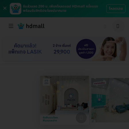
×
รับส่วนลด 200 บ. เพียงโหลดแอป HDmall ครั้งแรก
โหลดเลย
พร้อมรับสิทธิประโยชน์มากมาย