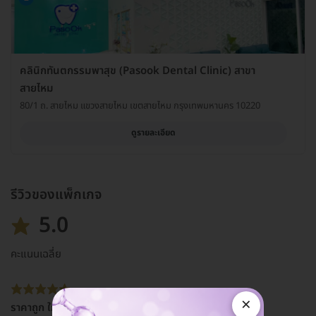
คลินิกทันตกรรมพาสุข (Pasook Dental Clinic) สาขา
สายไหม
80/1 ถ. สายไหม แขวงสายไหม เขตสายไหม กรุงเทพมหานคร 10220
ดูรายละเอียด
รีวิวของแพ็กเกจ
5.0
คะแนนเฉลี่ย
×
ราคาถูก ใกล้บ้าน แอดมินพูดเพราะ