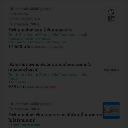
HD ออกค่าประเมินให้! สูงสุด 1000 บ.
มี HDreview
ถูกที่สุดเมื่อจองกับ HD
โอนจ่ายลดเพิ่ม 700 บ.
จัดฟันแบบโลหะรอบ 2 ฟันบนและล่าง
Tooth Box Dental Clinic (คลินิกทันตกรรมทูธบอกซ์)
ภาษีเจริญ , ตลิ่งชัน , บางกอกน้อย
BTS บางหว้า , MRT บางหว้า , MRT บางขุนนนท์
17,640 บาท
18,000 บาท
ประหยัด 2%
ปรึกษาทันตแพทย์เพื่อจัดฟันแบบโลหะและแบบใส
(ทดลองครั้งแรก)
Toothopia Dental Clinic (คลินิกทันตกรรม ทูธโทเปีย)
มีนบุรี
MRT บางชัน
979 บาท
2,800 บาท
ประหยัด 65%
HD ออกค่าประเมินให้! สูงสุด 1500 บ.
โอนจ่ายลดเพิ่ม 700 บ.
จัดฟันแบบโลหะ ฟันบนและล่าง กรณีฟันเคลื่อนจากการ
ไม่ใส่รีเทนเนอร์
คลินิกทันตกรรมเวลคัม