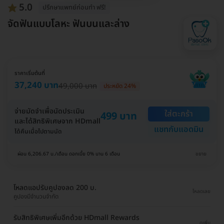
5.0
ปรึกษาแพทย์ก่อนทำ ฟรี!
จัดฟันแบบโลหะ ฟันบนและล่าง
ราคาเริ่มต้นที่
37,240 บาท
49,000 บาท
ประหยัด 24%
จ่ายมัดจำเพื่อนัดประเมิน
ใส่ตะกร้า
499 บาท
และได้สิทธิพิเศษจาก HDmall
แชทกับแอดมิน
ได้คืนเมื่อไปตามนัด
ผ่อน 6,206.67 บ./เดือน ดอกเบี้ย 0% นาน 6 เดือน
ขยาย
โหลดแอปรับคูปองลด 200 บ.
โหลดเลย
คูปองมีจำนวนจำกัด
รับสิทธิพิเศษเพิ่มอีกด้วย HDmall Rewards
ดูเพิ่ม