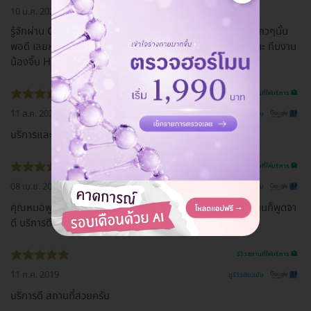
10 ม.ค. 2022
รู้จักผ่าน Google เลือกซื้อเพราะปีนี้หนูมีแพลนจะย้ายไปเรียนเเถวๆนั้น
พอดี เลยหาคลีนิคที่สะดวก ใกล้ๆ จองเพราะรีวิวดีมากค่ะ สู้ๆนะคะ ทีมงาน
น้องจิ๊บ HDmall น่ารักมากๆพูดเพราะด้วย🥺
รีวิวสถานที่ให้บริการ 🏥
11 ส.ค. 2020
ดูรีวิวต้นฉบับ
บริการและแนะนำดีมากก ทั้งคุณหมอและน้อง ๆ พนักงาน
รีวิวสถานที่ให้บริการ 🏥
08 เม.ย. 2020
ดูรีวิวต้นฉบับ
คุณหมอพูดจาไพเราะ บริการดี ฝีมือดีมาก มือเบามากค่ะ พนักงานก็พูดจา
ดี บริการดีค่ะ
รีวิวสถานที่ให้บริการ 🏥
11 ก.ค. 2019
ดูรีวิวต้นฉบับ
บริการดี สถานที่สวยครับ