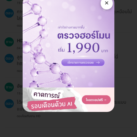
×
19 ธ.ค. 2024
การจัดฟันแบบใสมีข้อดีหลายประการ เช่น วัสดุใสที่ทำให้ดูเหมือนไม่
ตอบ
ใส่เหล็กจัดฟัน และสามารถรักษาความสะอาดได้ง่าย
ตอบโดยทีมงาน HD
HDmall มีนโยบายการคืนเงินอย่างไร?
ถาม
04 ก.ค. 2024
ลูกค้าสามารถขอคืนเงินได้ตามนโยบายที่สามารถอ่านได้ที่นี่
ตอบ
https://hdmall.co.th/c/refund-policy-hdmall
ตอบโดยทีมงาน HD
ฉันสามารถแบ่งจ่ายด้วยบัตรหลายใบได้ไหม?
ถาม
19 ธ.ค. 2024
ได้ค่ะ คุณสามารถแจ้งแอดมินเพื่อให้แอดมินออกลิงก์ชำระแบบ
ตอบ
แบ่งจ่ายให้
ตอบโดยทีมงาน HD