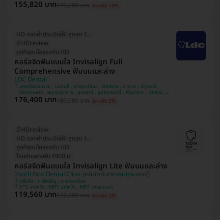
155,820 บาท
179,000 บาท
ประหยัด 13%
HD ออกค่าประเมินให้! สูงสุด 1500 บ.
มี HDreview
ถูกที่สุดเมื่อจองกับ HD
คอร์สจัดฟันแบบใส Invisalign Full
Comprehensive ฟันบนและล่าง
LDC Dental
นครศรีธรรมราช , นนทบุรี , บางขุนเทียน , เชียงราย , บางแค , ปทุมธานี ,
วังทองหลาง , สมุทรปราการ , อุดรธานี , อุบลราชธานี , คันนายาว , บางเขน ,
176,400 บาท
สวนหลวง , หลักสี่ , มีนบุรี , นครพนม , ทวีวัฒนา
180,000 บาท
ประหยัด 2%
มี HDreview
HD ออกค่าประเมินให้! สูงสุด 1500 บ.
ถูกที่สุดเมื่อจองกับ HD
โอนจ่ายลดเพิ่ม 4900 บ.
คอร์สจัดฟันแบบใส Invisalign Lite ฟันบนและล่าง
Tooth Box Dental Clinic (คลินิกทันตกรรมทูธบอกซ์)
ตลิ่งชัน , ภาษีเจริญ , บางกอกน้อย
BTS บางหว้า , MRT บางหว้า , MRT บางขุนนนท์
119,560 บาท
122,000 บาท
ประหยัด 2%