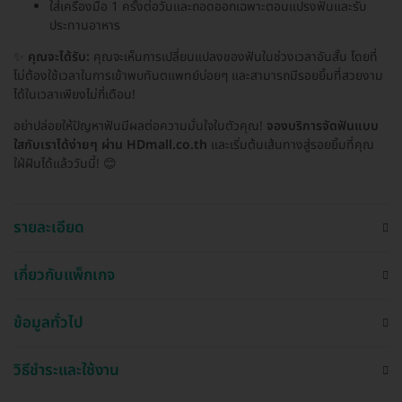
ใส่เครื่องมือ 1 ครั้งต่อวันและถอดออกเฉพาะตอนแปรงฟันและรับ
ประทานอาหาร
✨
คุณจะได้รับ:
คุณจะเห็นการเปลี่ยนแปลงของฟันในช่วงเวลาอันสั้น โดยที่
ไม่ต้องใช้เวลาในการเข้าพบทันตแพทย์บ่อยๆ และสามารถมีรอยยิ้มที่สวยงาม
ได้ในเวลาเพียงไม่กี่เดือน!
อย่าปล่อยให้ปัญหาฟันมีผลต่อความมั่นใจในตัวคุณ!
จองบริการจัดฟันแบบ
ใสกับเราได้ง่ายๆ ผ่าน HDmall.co.th
และเริ่มต้นเส้นทางสู่รอยยิ้มที่คุณ
ใฝ่ฝันได้แล้ววันนี้! 😊
รายละเอียด
เกี่ยวกับแพ็กเกจ
ข้อมูลทั่วไป
วิธีชำระและใช้งาน