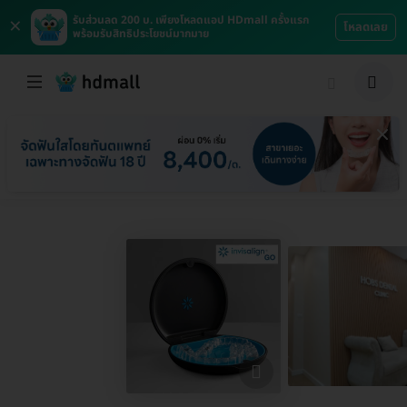
×
รับส่วนลด 200 บ. เพียงโหลดแอป HDmall ครั้งแรก
โหลดเลย
พร้อมรับสิทธิประโยชน์มากมาย