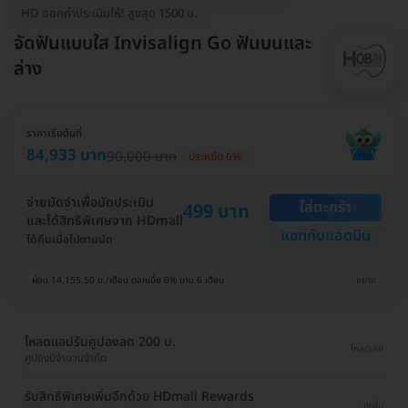
HD ออกค่าประเมินให้! สูงสุด 1500 บ.
จัดฟันแบบใส Invisalign Go ฟันบนและ
ล่าง
ราคาเริ่มต้นที่
84,933 บาท
90,000 บาท
ประหยัด 6%
จ่ายมัดจำเพื่อนัดประเมิน
ใส่ตะกร้า
499 บาท
และได้สิทธิพิเศษจาก HDmall
แชทกับแอดมิน
ได้คืนเมื่อไปตามนัด
ผ่อน 14,155.50 บ./เดือน ดอกเบี้ย 0% นาน 6 เดือน
ขยาย
โหลดแอปรับคูปองลด 200 บ.
โหลดเลย
คูปองมีจำนวนจำกัด
รับสิทธิพิเศษเพิ่มอีกด้วย HDmall Rewards
ดูเพิ่ม