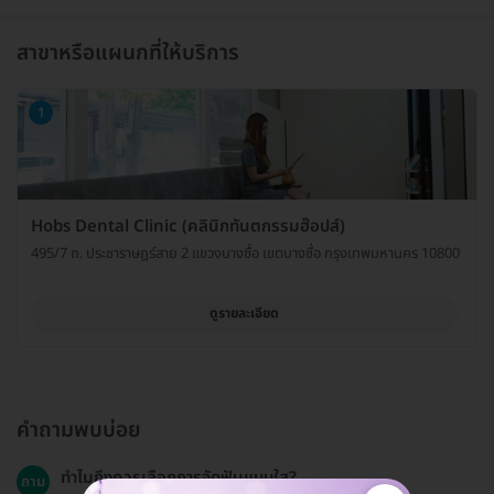
สาขาหรือแผนกที่ให้บริการ
1
Hobs Dental Clinic (คลินิกทันตกรรมฮ๊อปส์)
495/7 ถ. ประชาราษฎร์สาย 2 แขวงบางซื่อ เขตบางซื่อ กรุงเทพมหานคร 10800
ดูรายละเอียด
คำถามพบบ่อย
ทำไมถึงควรเลือกการจัดฟันแบบใส?
ถาม