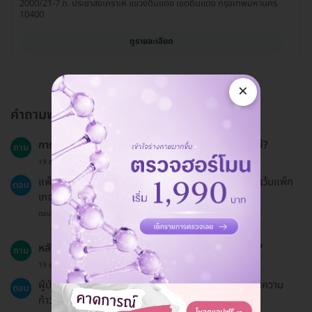
2000/21-7 ถ. ประชาสงเคราะห์ แขวงดินแดง เขตดินแดง กรุงเทพมหานคร
10400
ดูรายละเอียด
×
คำถามพบบ่อย
การใช้ประกันสังคมในการเข้ารับบริการเป็นไปได้หรือไม่?
ถาม
19 ธ.ค. 2024
แพ็กเกจบน HDmall ไม่ได้เข้าร่วมสิทธิประกันสังคม ยกเว้นแพ็ก
ตอบ
เกจขูดหินปูน.
ตอบโดยทีมงาน HD
หลังการจัดฟันแบบใสมีกี่ครั้งที่ต้องนัดพบทันตแพทย์?
ถาม
19 ธ.ค. 2024
ผู้ป่วยต้องนัดพบทันตแพทย์ทุก 6-8 สัปดาห์เพื่อประเมินความ
ตอบ
ก้าวหน้า.