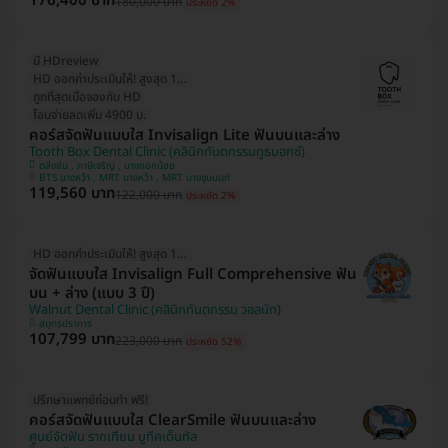
176,400 บาท
180,000 บาท
ประหยัด 2%
มี HDreview
HD ออกค่าประเมินให้! สูงสุด 1500 บ.
ถูกที่สุดเมื่อจองกับ HD
โอนจ่ายลดเพิ่ม 4900 บ.
คอร์สจัดฟันแบบใส Invisalign Lite ฟันบนและล่าง
Tooth Box Dental Clinic (คลินิกทันตกรรมทูธบอกซ์)
ตลิ่งชัน , ภาษีเจริญ , บางกอกน้อย
BTS บางหว้า , MRT บางหว้า , MRT บางขุนนนท์
119,560 บาท
122,000 บาท
ประหยัด 2%
HD ออกค่าประเมินให้! สูงสุด 1500 บ.
จัดฟันแบบใส Invisalign Full Comprehensive ฟัน
บน + ล่าง (แบบ 3 ปี)
Walnut Dental Clinic (คลินิกทันตกรรม วอลนัท)
สมุทรปราการ
107,799 บาท
223,000 บาท
ประหยัด 52%
ปรึกษาแพทย์ก่อนทำ ฟรี!
คอร์สจัดฟันแบบใส ClearSmile ฟันบนและล่าง
ศูนย์จัดฟัน รากเทียม บูทีคเด็นทัล