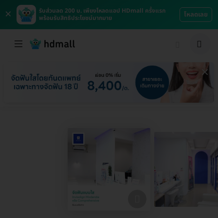
×
รับส่วนลด 200 บ. เพียงโหลดแอป HDmall ครั้งแรก
โหลดเลย
พร้อมรับสิทธิประโยชน์มากมาย