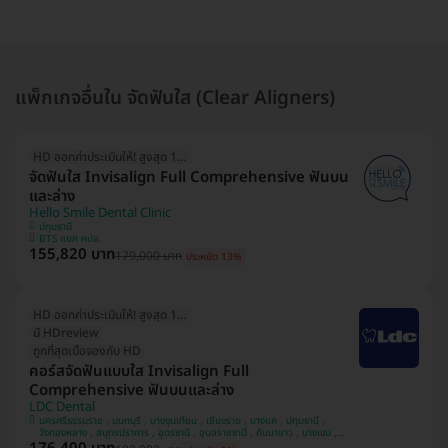
แพ็กเกจอื่นใน จัดฟันใส (Clear Aligners)
HD ออกค่าประเมินให้! สูงสุด 1500 บ.
จัดฟันใส Invisalign Full Comprehensive ฟันบน
และล่าง
Hello Smile Dental Clinic
ปทุมธานี
BTS แยก คปอ.
155,820 บาท
179,000 บาท
ประหยัด 13%
HD ออกค่าประเมินให้! สูงสุด 1500 บ.
มี HDreview
ถูกที่สุดเมื่อจองกับ HD
คอร์สจัดฟันแบบใส Invisalign Full
Comprehensive ฟันบนและล่าง
LDC Dental
นครศรีธรรมราช , นนทบุรี , บางขุนเทียน , เชียงราย , บางแค , ปทุมธานี ,
วังทองหลาง , สมุทรปราการ , อุดรธานี , อุบลราชธานี , คันนายาว , บางเขน ,
สวนหลวง , หลักสี่ , มีนบุรี , นครพนม , ทวีวัฒนา