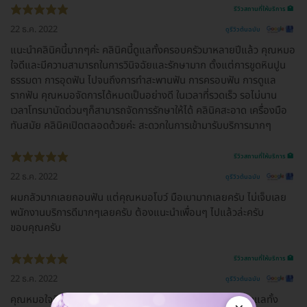
รีวิวสถานที่ให้บริการ 🏥
22 ธ.ค. 2022
ดูรีวิวต้นฉบับ
แนะนำคลินิคนี้มากๆค่ะ คลินิคนี้ดูแลทั้งครอบครัวมาหลายปีแล้ว คุณหมอ
ใจดีและมีความสามารถในการวินิจฉัยและรักษามาก ตั้งแต่การขูดหินปูน
ธรรมดา การอุดฟัน ไปจนถึงการทำสะพานฟัน การครอบฟัน การดูแล
รากฟัน คุณหมอจัดการได้หมดเป็นอย่างดี ในเวลาที่รวดเร็ว รอไม่นาน
เวลาโทรมานัดด่วนๆก็สามารถจัดการรักษาให้ได้ คลินิคสะอาด เครื่องมือ
ทันสมัย คลินิคเปิดตลอดด้วยค่ะ สะดวกในการเข้ามารับบริการมากๆ
รีวิวสถานที่ให้บริการ 🏥
22 ธ.ค. 2022
ดูรีวิวต้นฉบับ
ผมกลัวมากเลยถอนฟัน แต่คุณหมอโบว์ มือเบามากเลยครับ ไม่เจ็บเลย
พนักงานบริการดีมากๆเลยครับ ต้องแนะนำเพื่อนๆ ไปแล้วล่ะครับ
ขอบคุณครับ
รีวิวสถานที่ให้บริการ 🏥
22 ธ.ค. 2022
ดูรีวิวต้นฉบับ
คุณหมอใจดี มืออาชีพ ให้คำแนะนำดีมากค่ะ วางใจให้คุณหมอ ดูแลทั้ง