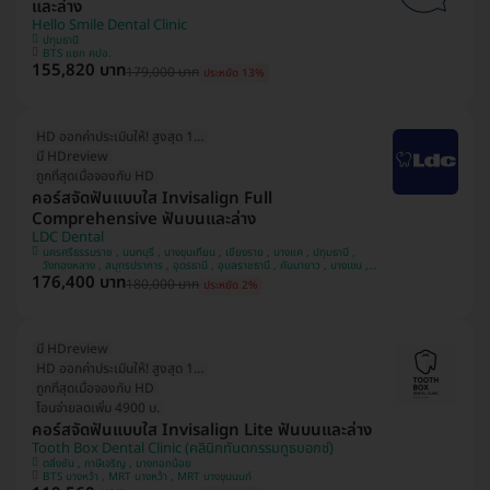
และล่าง
Hello Smile Dental Clinic
ปทุมธานี
BTS แยก คปอ.
155,820 บาท
179,000 บาท
ประหยัด 13%
HD ออกค่าประเมินให้! สูงสุด 1500 บ.
มี HDreview
ถูกที่สุดเมื่อจองกับ HD
คอร์สจัดฟันแบบใส Invisalign Full
Comprehensive ฟันบนและล่าง
LDC Dental
นครศรีธรรมราช , นนทบุรี , บางขุนเทียน , เชียงราย , บางแค , ปทุมธานี ,
วังทองหลาง , สมุทรปราการ , อุดรธานี , อุบลราชธานี , คันนายาว , บางเขน ,
176,400 บาท
สวนหลวง , หลักสี่ , มีนบุรี , นครพนม , ทวีวัฒนา
180,000 บาท
ประหยัด 2%
มี HDreview
HD ออกค่าประเมินให้! สูงสุด 1500 บ.
ถูกที่สุดเมื่อจองกับ HD
โอนจ่ายลดเพิ่ม 4900 บ.
คอร์สจัดฟันแบบใส Invisalign Lite ฟันบนและล่าง
Tooth Box Dental Clinic (คลินิกทันตกรรมทูธบอกซ์)
ตลิ่งชัน , ภาษีเจริญ , บางกอกน้อย
BTS บางหว้า , MRT บางหว้า , MRT บางขุนนนท์