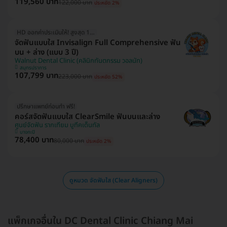
119,560 บาท
122,000 บาท
ประหยัด 2%
HD ออกค่าประเมินให้! สูงสุด 1500 บ.
จัดฟันแบบใส Invisalign Full Comprehensive ฟัน
บน + ล่าง (แบบ 3 ปี)
Walnut Dental Clinic (คลินิกทันตกรรม วอลนัท)
สมุทรปราการ
107,799 บาท
223,000 บาท
ประหยัด 52%
ปรึกษาแพทย์ก่อนทำ ฟรี!
คอร์สจัดฟันแบบใส ClearSmile ฟันบนและล่าง
ศูนย์จัดฟัน รากเทียม บูทีคเด็นทัล
บางกะปิ
78,400 บาท
80,000 บาท
ประหยัด 2%
ดูหมวด จัดฟันใส (Clear Aligners)
แพ็กเกจอื่นใน DC Dental Clinic Chiang Mai