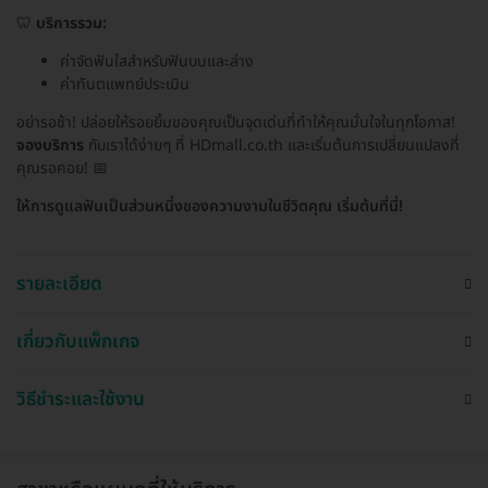
🦷
บริการรวม:
ค่าจัดฟันใสสำหรับฟันบนและล่าง
ค่าทันตแพทย์ประเมิน
อย่ารอช้า! ปล่อยให้รอยยิ้มของคุณเป็นจุดเด่นที่ทำให้คุณมั่นใจในทุกโอกาส!
จองบริการ
กับเราได้ง่ายๆ ที่ HDmall.co.th และเริ่มต้นการเปลี่ยนแปลงที่
คุณรอคอย! 📅
ให้การดูแลฟันเป็นส่วนหนึ่งของความงามในชีวิตคุณ เริ่มต้นที่นี่!
รายละเอียด
เกี่ยวกับแพ็กเกจ
วิธีชำระและใช้งาน