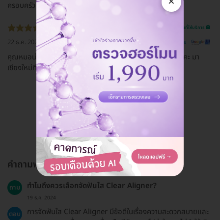
×
ครอบครัว คลินิกสะอาด บริการรวดเร็วให้ 5 ดาวเลยค่าา
รีวิวสถานที่ให้บริการ 🏥
22 ธ.ค. 2022
ดูรีวิวต้นฉบับ
คุณหมอน่ารัก มือเบามาก ให้คำแนะนำเป็นอย่างดี ประทับใจมากคะ มา
เชียงใหม่ทีไรต้องแวะมาตรวจสุขภาพฟันกับคุณหมอตลอดคะ
ดูรีวิวทั้งหมด
คำถามพบบ่อย
ทำไมถึงควรเลือกจัดฟันใส Clear Aligner?
ถาม
19 ธ.ค. 2024
การจัดฟันใส Clear Aligner มีข้อดีในเรื่องความสะดวกสบายและ
ตอบ