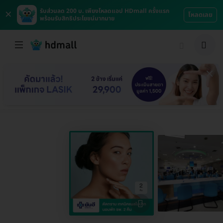
×
รับส่วนลด 200 บ. เพียงโหลดแอป HDmall ครั้งแรก
โหลดเลย
พร้อมรับสิทธิประโยชน์มากมาย