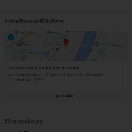
สาขาหรือแผนกที่ให้บริการ
1
โรงพยาบาลยันฮี ศูนย์ศัลยกรรมตกแต่ง
454 โรงพยาบาลยันฮี ถ. จรัญสนิทวงศ์ แขวงบางอ้อ เขตบางพลัด
กรุงเทพมหานคร 10700
ดูรายละเอียด
รีวิวของแพ็กเกจ