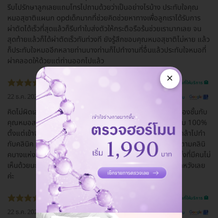
รีบไปรักษาลูกเลยแถมโทรไปถามด้วยว่าเป็นอย่างไรบ้าง ประทับใจคุณ
หมอสุชาติแผนก opdเด็กมากที่ช่วยคิดช่วยหาทางเพื่อลูกเราได้รับการ
ผ่าตัดได้เร็วที่สุดแล้วก็รีบทำใบส่งตัวให้กระตือรือร้นช่วยเรามากเลย จน
สุดท้ายแล้วก็ได้ผ่าตัดเร็วทันท่วงที ยังรู้สึกขอบคุณหมอสุชาติไม่หาย แล้ว
ก็ประทับใจหมออีกหลายท่านบางท่านก็ไปทำงานที่อื่นแล้วประทับใจหมอที่
ผ่าคลอดให้ด้วยแต่ท่านออกไปแล้ว
×
รีวิวสถานที่ให้บริการ 🏥
22 ธ.ค. 2022
ดูรีวิวต้นฉบับ
คิดไม่ผิดเลย ที่ศัลยกรรมที่นี่ เรามีโรคประจำตัว ตัดสินใจทำตาสองชั้นกับ
คุณหมอสานิจ รอนานหน่อยตอนรอผ่าตัด แต่ดูแลดีจริง ดีเยี่ยม 100%
ตั้งแต่เข้าจนออก ไม่มีเหวี่ยง วีนใส่เลย คุณภาพดีเยี่ยม ( เราไม่กล้าไปทำ
กับคลินิค เราไว้ใจที่นี่ เพราะแพทย์จบศัลยกรรมโดยตรง แพทย์ตามคลินิ
คบางแห่งที่มีคนแนะนำให้เราทำ จบทั่วไป เราจึงตัดสินใจทำที่นี่ ทั้งที่มีคนไม่
เห็นด้วยนะ แต่เราเชื่อใจยันฮีค่ะ ) ชอบมากๆ คิดไม่ผิด และไม่ผิดหวังเลย
ค่ะ
รีวิวสถานที่ให้บริการ 🏥
22 ธ.ค. 2022
ดูรีวิวต้นฉบับ