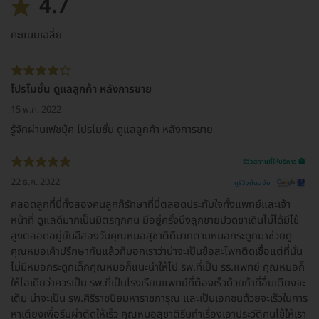
4.7
คะแนนเฉลี่ย
โปรโมชั่น ดูแลลูกค้า หลังการขาย
15 พ.ค. 2022
รู้จักผ่านเฟชบุ้ค โปรโมชั่น ดูแลลูกค้า หลังการขาย
รีวิวสถานที่ให้บริการ 🏥
22 ธ.ค. 2022
ดูรีวิวต้นฉบับ
คลอดลูกที่นี่ทั้งสองคนลูกก็รักษาที่นี่ตลอดประทับใจทั้งแพทย์และเจ้า
หน้าที่ ดูแลดีมากเป็นมิตรทุกคน มีอยู่ครั้งนึงลูกชายปวดขาเดินไม่ได้มีไข้
สูงตลอดอยู่ยันฮีสองวันคุณหมอสุชาติดีมากตามหมอกระดูกมาช่วยดู
คุณหมอเค้าปรึกษากันแล้วก็บอกเราว่าน่าจะเป็นข้อสะโพกติดเชื้อแต่ที่นั่น
ไม่มีหมอกระดูกเด็กคุณหมอก็แนะนำให้ไป รพ.ที่เป็น รร.แพทย์ คุณหมอก็
ให้ไอเดียว่าควรเป็น รพ.ที่เป็นโรงเรียนแพทย์ที่ต้องเร็วด้วยถ้าที่อื่นเตียงจะ
เต็ม น่าจะเป็น รพ.ศิริราชปิยมหาราชการุณ และเป็นเอกชนด้วยจะเร็วในการ
หาเตียงเพื่อรีบผ่าตัดให้เร็ว คุณหมอสุชาติรีบทำเรื่องเอาประวัติคนไข้ให้เรา