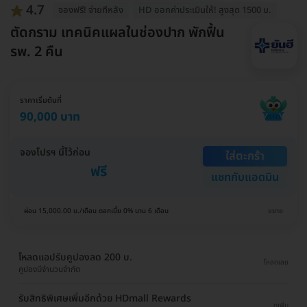
4.7
จองฟรี! จ่ายทีหลัง
HD ออกค่าประเมินให้! สูงสุด 1500 บ.
ตัดกราม เทคนิคแผลในช่องปาก พักฟื้น
รพ. 2 คืน
ราคาเริ่มต้นที่
90,000 บาท
จองโปรฯ นี้ไว้ก่อน
ใส่ตะกร้า
ฟรี
แชทกับแอดมิน
ผ่อน 15,000.00 บ./เดือน ดอกเบี้ย 0% นาน 6 เดือน
ขยาย
โหลดแอปรับคูปองลด 200 บ.
โหลดเลย
คูปองมีจำนวนจำกัด
รับสิทธิพิเศษเพิ่มอีกด้วย HDmall Rewards
ดูเพิ่ม