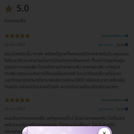
5.0
คะแนนเฉลี่ย
รีวิวสถานที่ให้บริการ 🏥
22 ธ.ค. 2022
ดูรีวิวต้นฉบับ
แนะนำคลินิคนี้มากๆค่ะ คลินิคนี้ดูแลทั้งครอบครัวมาหลายปีแล้ว คุณหมอ
ใจดีและมีความสามารถในการวินิจฉัยและรักษามาก ตั้งแต่การขูดหินปูน
ธรรมดา การอุดฟัน ไปจนถึงการทำสะพานฟัน การครอบฟัน การดูแล
รากฟัน คุณหมอจัดการได้หมดเป็นอย่างดี ในเวลาที่รวดเร็ว รอไม่นาน
เวลาโทรมานัดด่วนๆก็สามารถจัดการรักษาให้ได้ คลินิคสะอาด เครื่องมือ
ทันสมัย คลินิคเปิดตลอดด้วยค่ะ สะดวกในการเข้ามารับบริการมากๆ
รีวิวสถานที่ให้บริการ 🏥
22 ธ.ค. 2022
ดูรีวิวต้นฉบับ
ผมกลัวมากเลยถอนฟัน แต่คุณหมอโบว์ มือเบามากเลยครับ ไม่เจ็บเลย
พนักงานบริการดีมากๆเลยครับ ต้องแนะนำเพื่อนๆ ไปแล้วล่ะครับ
ขอบคุณครับ
×