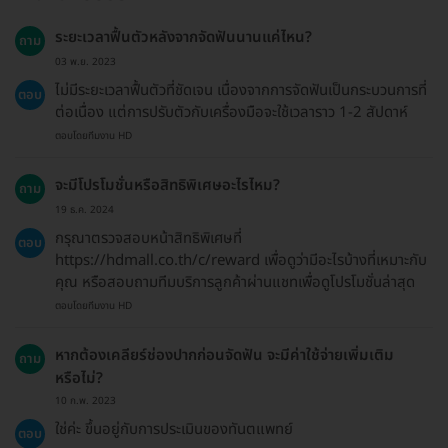
ระยะเวลาฟื้นตัวหลังจากจัดฟันนานแค่ไหน?
ถาม
03 พ.ย. 2023
ไม่มีระยะเวลาฟื้นตัวที่ชัดเจน เนื่องจากการจัดฟันเป็นกระบวนการที่
ตอบ
ต่อเนื่อง แต่การปรับตัวกับเครื่องมือจะใช้เวลาราว 1-2 สัปดาห์
ตอบโดยทีมงาน HD
จะมีโปรโมชั่นหรือสิทธิพิเศษอะไรไหม?
ถาม
19 ธ.ค. 2024
กรุณาตรวจสอบหน้าสิทธิพิเศษที่
ตอบ
https://hdmall.co.th/c/reward เพื่อดูว่ามีอะไรบ้างที่เหมาะกับ
คุณ หรือสอบถามทีมบริการลูกค้าผ่านแชทเพื่อดูโปรโมชั่นล่าสุด
ตอบโดยทีมงาน HD
หากต้องเคลียร์ช่องปากก่อนจัดฟัน จะมีค่าใช้จ่ายเพิ่มเติม
ถาม
หรือไม่?
10 ก.พ. 2023
ใช่ค่ะ ขึ้นอยู่กับการประเมินของทันตแพทย์
ตอบ