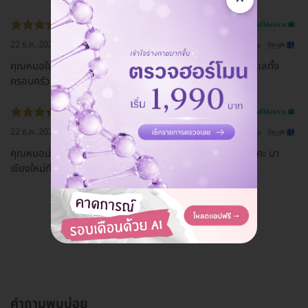
รีวิวสถานที่ให้บริการ 🏥
22 ธ.ค. 2022
ดูรีวิวต้นฉบับ
คุณหมอใจดี มืออาชีพ ให้คำแนะนำดีมากค่ะ วางใจให้คุณหมอ ดูแลทั้ง
ครอบครัว คลินิกสะอาด บริการรวดเร็วให้ 5 ดาวเลยค่าา
รีวิวสถานที่ให้บริการ 🏥
22 ธ.ค. 2022
ดูรีวิวต้นฉบับ
คุณหมอน่ารัก มือเบามาก ให้คำแนะนำเป็นอย่างดี ประทับใจมากคะ มา
เชียงใหม่ทีไรต้องแวะมาตรวจสุขภาพฟันกับคุณหมอตลอดคะ
ดูรีวิวทั้งหมด
คำถามพบบ่อย