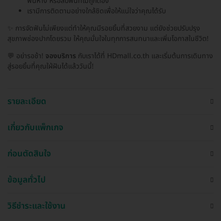
ฟันห่าง หรือสบฟันที่ไม่ถูกต้อง
เรามีการติดตามอย่างใกล้ชิดเพื่อให้แน่ใจว่าคุณได้รับ
✨ การจัดฟันไม่เพียงแต่ทำให้คุณมีรอยยิ้มที่สวยงาม แต่ยังช่วยปรับปรุง
สุขภาพช่องปากโดยรวม ให้คุณมั่นใจในทุกการสนทนาและเพิ่มโอกาสในชีวิต!
💬 อย่ารอช้า!
จองบริการ
กับเราได้ที่ HDmall.co.th และเริ่มต้นการเดินทาง
สู่รอยยิ้มที่คุณใฝ่ฝันได้แล้ววันนี้!
รายละเอียด
เกี่ยวกับแพ็กเกจ
ก่อนตัดสินใจ
ข้อมูลทั่วไป
วิธีชำระและใช้งาน