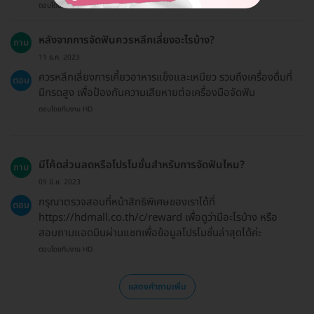
ตอบโดยทีมงาน HD
หลังจากการจัดฟันควรหลีกเลี่ยงอะไรบ้าง?
ถาม
11 ธ.ค. 2023
ควรหลีกเลี่ยงการเคี้ยวอาหารแข็งและเหนียว รวมถึงเครื่องดื่มที่
ตอบ
มีกรดสูง เพื่อป้องกันความเสียหายต่อเครื่องมือจัดฟัน
ตอบโดยทีมงาน HD
มีโค้ดส่วนลดหรือโปรโมชั่นสำหรับการจัดฟันไหม?
ถาม
09 มิ.ย. 2023
กรุณาตรวจสอบที่หน้าสิทธิพิเศษของเราได้ที่
ตอบ
https://hdmall.co.th/c/reward เพื่อดูว่ามีอะไรบ้าง หรือ
สอบถามแอดมินผ่านแชทเพื่อข้อมูลโปรโมชั่นล่าสุดได้ค่ะ
ตอบโดยทีมงาน HD
แสดงคำถามเพิ่ม