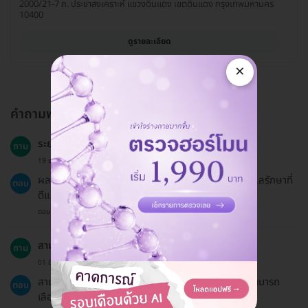
2000/21-7 ถ. ประชาสงเคราะห์ แขวงดินแดง เขตดินแดง กรุงเทพมหานคร
10400
ดูรายละเอียด
×
คำถามพบบ่อย
ระยะเวลาที่จัดฟันจะคงอยู่เป็นเวลานานเท่าไหร่?
ถาม
19 ธ.ค. 2024
ผลลัพธ์ของการจัดฟันสามารถคงอยู่ได้นานหากมีการดูแลรักษาที่
ตอบ
ดีและใส่รีเทนเนอร์ตามคำแนะนำ
ตอบโดยทีมงาน HD
สามารถชำระเงินได้ผ่านช่องทางไหนบ้าง?
ถาม
01 มี.ค. 2023
สามารถชำระเงินได้ทั้งการโอนจ่ายและบัตรเครดิต โดยสามารถ
ตอบ
เลือกผ่อนชำระ 0% ผ่านบัตรเครดิตได้