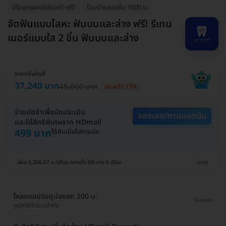
ปรึกษาแพทย์ก่อนทำ ฟรี!
โอนจ่ายลดเพิ่ม 1600 บ.
จัดฟันแบบโลหะ ฟันบนและล่าง ฟรี! รีเทน
เนอร์แบบใส 2 ชิ้น ฟันบนและล่าง
ราคาเริ่มต้นที่
37,240 บาท
45,000 บาท
ประหยัด 17%
จ่ายมัดจำเพื่อนัดประเมิน
จองเลย/ถามแอดมิน
และได้สิทธิพิเศษจาก HDmall
499 บาท
ได้คืนเมื่อไปตามนัด
ผ่อน 6,206.67 บ./เดือน ดอกเบี้ย 0% นาน 6 เดือน
ขยาย
โหลดแอปรับคูปองลด 200 บ.
โหลดเลย
คูปองมีจำนวนจำกัด