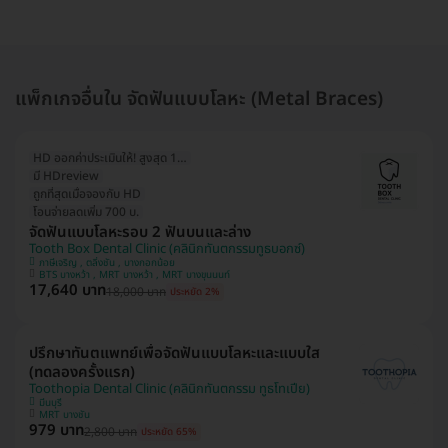
แพ็กเกจอื่นใน จัดฟันแบบโลหะ (Metal Braces)
HD ออกค่าประเมินให้! สูงสุด 1000 บ.
มี HDreview
ถูกที่สุดเมื่อจองกับ HD
โอนจ่ายลดเพิ่ม 700 บ.
จัดฟันแบบโลหะรอบ 2 ฟันบนและล่าง
Tooth Box Dental Clinic (คลินิกทันตกรรมทูธบอกซ์)
ภาษีเจริญ , ตลิ่งชัน , บางกอกน้อย
BTS บางหว้า , MRT บางหว้า , MRT บางขุนนนท์
17,640 บาท
18,000 บาท
ประหยัด 2%
ปรึกษาทันตแพทย์เพื่อจัดฟันแบบโลหะและแบบใส
(ทดลองครั้งแรก)
Toothopia Dental Clinic (คลินิกทันตกรรม ทูธโทเปีย)
มีนบุรี
MRT บางชัน
979 บาท
2,800 บาท
ประหยัด 65%