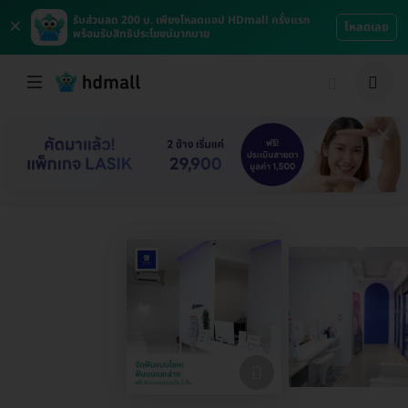
×
รับส่วนลด 200 บ. เพียงโหลดแอป HDmall ครั้งแรก
โหลดเลย
พร้อมรับสิทธิประโยชน์มากมาย