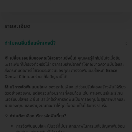
รายละเอียด
ทำไมคนอื่นซื้อแพ็กเกจนี้?
🌟
เปลี่ยนรอยยิ้มของคุณให้สวยงามยิ่งขึ้น!
คุณเคยรู้สึกไม่มั่นใจเมื่อยิ้ม
เพราะฟันที่ไม่เรียงตัวหรือไม่? อาการเหล่านี้อาจทำให้คุณขาดความมั่นใจและ
ส่งกระทบต่อการใช้ชีวิตประจำวันของคุณ การจัดฟันแบบโลหะที่
Grace
Dental Clinic
จะช่วยแก้ไขปัญหานี้ได้!
🏥
บริการจัดฟันแบบโลหะ
ของเราไม่เพียงแต่ช่วยปรับโครงสร้างฟันให้เรียง
ตัวอย่างสวยงาม แต่ยังรวมถึงบริการที่ครบถ้วน เช่น ค่าเอกซเรย์และรีเทน
เนอร์แบบใสฟรี 2 ชิ้น! เราเข้าใจว่าการจัดฟันเป็นการลงทุนในสุขภาพปากและ
ฟันของคุณ และเรามุ่งมั่นที่จะทำให้ทุกขั้นตอนเป็นไปอย่างราบรื่น
💡
ทำไมต้องเลือกบริการจัดฟันที่เรา?
การจัดฟันแบบโลหะเป็นวิธีที่มีประสิทธิภาพในการแก้ไขปัญหาฟันซ้อน