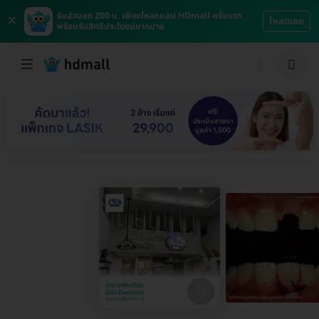
×
รับส่วนลด 200 บ. เพียงโหลดแอป HDmall ครั้งแรก
โหลดเลย
พร้อมรับสิทธิประโยชน์มากมาย