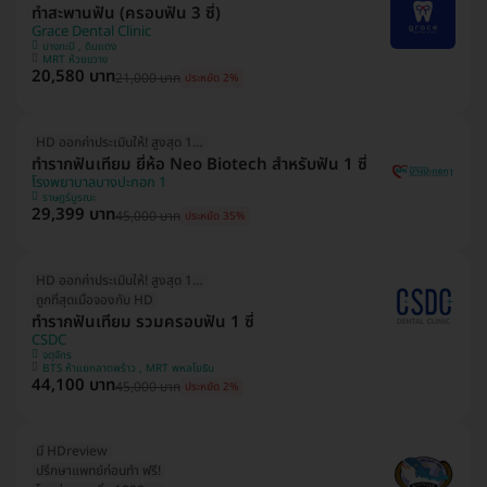
ทำสะพานฟัน (ครอบฟัน 3 ซี่)
Grace Dental Clinic
บางกะปิ , ดินแดง
MRT ห้วยขวาง
20,580 บาท
21,000 บาท
ประหยัด 2%
HD ออกค่าประเมินให้! สูงสุด 1500 บ.
ทำรากฟันเทียม ยี่ห้อ Neo Biotech สำหรับฟัน 1 ซี่
โรงพยาบาลบางปะกอก 1
ราษฎร์บูรณะ
29,399 บาท
45,000 บาท
ประหยัด 35%
HD ออกค่าประเมินให้! สูงสุด 1500 บ.
ถูกที่สุดเมื่อจองกับ HD
ทำรากฟันเทียม รวมครอบฟัน 1 ซี่
CSDC
จตุจักร
BTS ห้าแยกลาดพร้าว , MRT พหลโยธิน
44,100 บาท
45,000 บาท
ประหยัด 2%
มี HDreview
ปรึกษาแพทย์ก่อนทำ ฟรี!