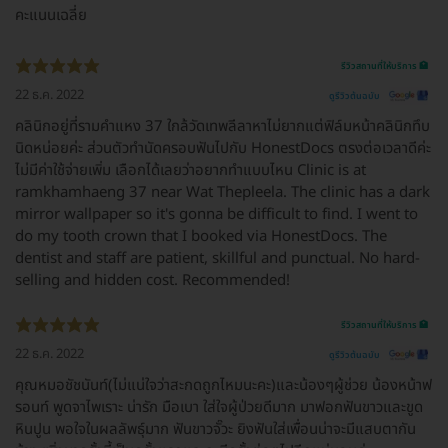
คะแนนเฉลี่ย
รีวิวสถานที่ให้บริการ 🏥
22 ธ.ค. 2022
ดูรีวิวต้นฉบับ
คลินิกอยู่ที่รามคำแหง 37 ใกล้วัดเทพลีลาหาไม่ยากแต่ฟิล์มหน้าคลินิกทึบ
นิดหน่อยค่ะ ส่วนตัวทำนัดครอบฟันไปกับ HonestDocs ตรงต่อเวลาดีค่ะ
ไม่มีค่าใช้จ่ายเพิ่ม เลือกได้เลยว่าอยากทำแบบไหน Clinic is at
ramkhamhaeng 37 near Wat Thepleela. The clinic has a dark
mirror wallpaper so it's gonna be difficult to find. I went to
do my tooth crown that I booked via HonestDocs. The
dentist and staff are patient, skillful and punctual. No hard-
selling and hidden cost. Recommended!
รีวิวสถานที่ให้บริการ 🏥
22 ธ.ค. 2022
ดูรีวิวต้นฉบับ
คุณหมอชัชนันท์(ไม่แน่ใจว่าสะกดถูกไหมนะคะ)และน้องๆผู้ช่วย น้องหน้าฟ
รอนท์ พูดจาไพเราะ น่ารัก มือเบา ใส่ใจผู้ป่วยดีมาก มาฟอกฟันขาวและขูด
หินปูน พอใจในผลลัพธุ์มาก ฟันขาวจั๊วะ ยิงฟันใส่เพื่อนน่าจะมีแสบตากัน