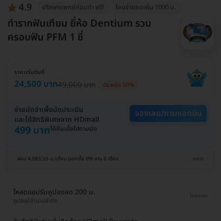
4.9
ปรึกษาแพทย์ก่อนทำ ฟรี!
โอนจ่ายลดเพิ่ม 1000 บ.
ทำรากฟันเทียม ยี่ห้อ Dentium รวม
ครอบฟัน PFM 1 ซี่
ราคาเริ่มต้นที่
24,500 บาท
49,000 บาท
ประหยัด 50%
จ่ายมัดจำเพื่อนัดประเมิน
จองเลย/ถามแอดมิน
และได้สิทธิพิเศษจาก HDmall
499 บาท
ได้คืนเมื่อไปตามนัด
ผ่อน 4,083.33 บ./เดือน ดอกเบี้ย 0% นาน 6 เดือน
ขยาย
โหลดแอปรับคูปองลด 200 บ.
โหลดเลย
คูปองมีจำนวนจำกัด