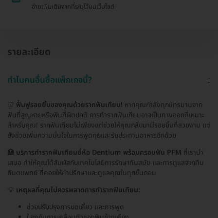
จ่ายเพิ่มเติมจากที่ระบุไว้บนเว็บไซต์
รายละเอียด
ทำไมคนอื่นซื้อแพ็กเกจนี้?
🦷
ฟื้นฟูรอยยิ้มของคุณด้วยรากฟันเทียม!
หากคุณกำลังทุกข์ทรมานจาก
ฟันที่สูญหายหรือฟันที่ผิดปกติ การทำรากฟันเทียมอาจเป็นทางออกที่เหมาะ
สำหรับคุณ! รากฟันเทียมไม่เพียงแต่ช่วยให้คุณกลับมามีรอยยิ้มที่สวยงาม แต่
ยังช่วยเพิ่มความมั่นใจในการพูดคุยและรับประทานอาหารอีกด้วย
🏥
บริการทำรากฟันเทียมยี่ห้อ Dentium พร้อมครอบฟัน PFM
ที่เรานำ
เสนอ ทำให้คุณได้สัมผัสกับเทคโนโลยีการรักษาทันสมัย และการดูแลจากทีม
ทันตแพทย์ ที่คอยให้คำปรึกษาและดูแลคุณในทุกขั้นตอน
💡
เหตุผลที่คุณไม่ควรพลาดการทำรากฟันเทียม:
ช่วยปรับปรุงการบดเคี้ยว และการพูด
ป้องกันการเคลื่อนตัวของฟันข้างเคียง