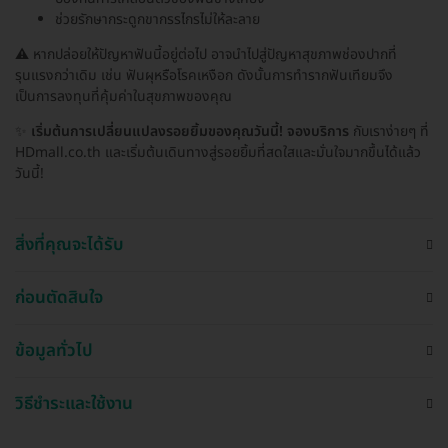
ช่วยรักษากระดูกขากรรไกรไม่ให้ละลาย
⚠️ หากปล่อยให้ปัญหาฟันนี้อยู่ต่อไป อาจนำไปสู่ปัญหาสุขภาพช่องปากที่
รุนแรงกว่าเดิม เช่น ฟันผุหรือโรคเหงือก ดังนั้นการทำรากฟันเทียมจึง
เป็นการลงทุนที่คุ้มค่าในสุขภาพของคุณ
✨
เริ่มต้นการเปลี่ยนแปลงรอยยิ้มของคุณวันนี้!
จองบริการ
กับเราง่ายๆ ที่
HDmall.co.th และเริ่มต้นเดินทางสู่รอยยิ้มที่สดใสและมั่นใจมากขึ้นได้แล้ว
วันนี้!
สิ่งที่คุณจะได้รับ
ก่อนตัดสินใจ
ข้อมูลทั่วไป
วิธีชำระและใช้งาน