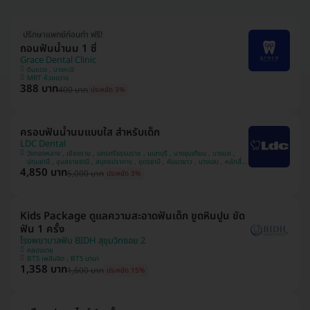
ปรึกษาแพทย์ก่อนทำ ฟรี!
ถอนฟันน้ำนม 1 ซี่
Grace Dental Clinic
ดินแดง , บางกะปิ
MRT ห้วยขวาง
388 บาท
400 บาท
ประหยัด 3%
ครอบฟันน้ำนมแบบใส สำหรับเด็ก
LDC Dental
วังทองหลาง , เชียงราย , นครศรีธรรมราช , นนทบุรี , บางขุนเทียน , บางแค ,
ปทุมธานี , อุบลราชธานี , สมุทรปราการ , อุดรธานี , คันนายาว , บางเขน , หลักสี่ ,
4,850 บาท
มีนบุรี , สวนหลวง , นครพนม , ทวีวัฒนา
5,000 บาท
ประหยัด 3%
Kids Package ดูแลความสะอาดฟันเด็ก ขูดหินปูน ขัด
ฟัน 1 ครั้ง
โรงพยาบาลฟัน BIDH สุขุมวิทซอย 2
คลองเตย
BTS เพลินจิต , BTS นานา
1,358 บาท
1,600 บาท
ประหยัด 15%