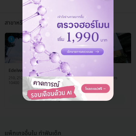
สาขาหรือแผนกที่ให้บริการ
1
Edelweiss Dental House
210, 212 ถ. วิภาวดีรังสิต แขวงรัชดาภิเษก เขตดินแดง กรุงเทพมหานคร
10400
ดูรายละเอียด
แพ็กเกจอื่นใน ทำฟันเด็ก