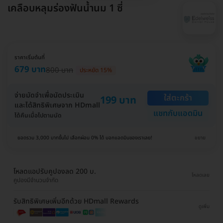
เคลือบหลุมร่องฟันน้ำนม 1 ซี่
ราคาเริ่มต้นที่
679 บาท
800 บาท
ประหยัด 15%
จ่ายมัดจำเพื่อนัดประเมิน
ใส่ตะกร้า
199 บาท
และได้สิทธิพิเศษจาก HDmall
แชทกับแอดมิน
ได้คืนเมื่อไปตามนัด
ยอดรวม 3,000 บาทขึ้นไป เลือกผ่อน 0% ได้ บอกแอดมินของเราเลย!
ขยาย
โหลดแอปรับคูปองลด 200 บ.
โหลดเลย
คูปองมีจำนวนจำกัด
รับสิทธิพิเศษเพิ่มอีกด้วย HDmall Rewards
ดูเพิ่ม