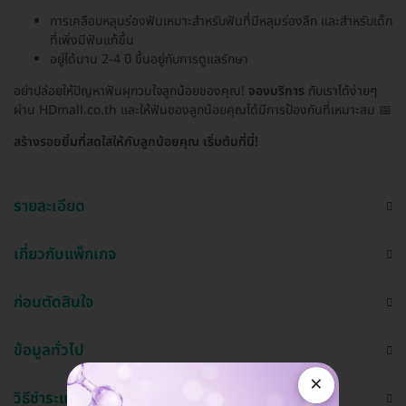
การเคลือบหลุมร่องฟันเหมาะสำหรับฟันที่มีหลุมร่องลึก และสำหรับเด็ก
ที่เพิ่งมีฟันแท้ขึ้น
อยู่ได้นาน 2-4 ปี ขึ้นอยู่กับการดูแลรักษา
อย่าปล่อยให้ปัญหาฟันผุกวนใจลูกน้อยของคุณ!
จองบริการ
กับเราได้ง่ายๆ
ผ่าน HDmall.co.th และให้ฟันของลูกน้อยคุณได้มีการป้องกันที่เหมาะสม 📅
สร้างรอยยิ้มที่สดใสให้กับลูกน้อยคุณ เริ่มต้นที่นี่!
รายละเอียด
เกี่ยวกับแพ็กเกจ
ก่อนตัดสินใจ
ข้อมูลทั่วไป
×
วิธีชำระและใช้งาน