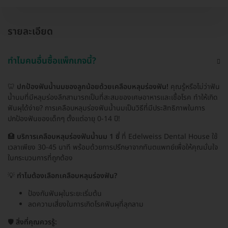
รายละเอียด
ทำไมคนอื่นซื้อแพ็กเกจนี้?
🦷
ปกป้องฟันน้ำนมของลูกน้อยด้วยเคลือบหลุมร่องฟัน!
คุณรู้หรือไม่ว่าฟัน
น้ำนมที่มีหลุมร่องลึกสามารถเป็นที่สะสมของเศษอาหารและเชื้อโรค ทำให้เกิด
ฟันผุได้ง่าย? การเคลือบหลุมร่องฟันน้ำนมเป็นวิธีที่มีประสิทธิภาพในการ
ปกป้องฟันของเด็กๆ ตั้งแต่อายุ 0-14 ปี!
🏥
บริการเคลือบหลุมร่องฟันน้ำนม 1 ซี่
ที่ Edelweiss Dental House ใช้
เวลาเพียง 30-45 นาที พร้อมด้วยการปรึกษาจากทันตแพทย์เพื่อให้คุณมั่นใจ
ในกระบวนการที่ถูกต้อง
💡
ทำไมต้องเลือกเคลือบหลุมร่องฟัน?
ป้องกันฟันผุในระยะเริ่มต้น
ลดความเสี่ยงในการเกิดโรคฟันผุที่ลุกลาม
🛡️
สิ่งที่คุณควรรู้: