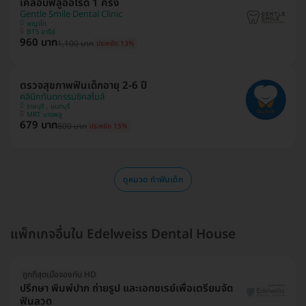
เคลือบฟลูออไรด์ 1 ครั้ง
Gentle Smile Dental Clinic
พญาไท
BTS อารีย์
960 บาท
1,100 บาท
ประหยัด 13%
ตรวจสุขภาพฟันเด็กอายุ 2-6 ปี
คลินิกทันตกรรมชิคสไมล์
ราชบุรี , นนทบุรี
MRT บางพลู
679 บาท
800 บาท
ประหยัด 15%
ดูหมวด ทำฟันเด็ก
แพ็กเกจอื่นใน Edelweiss Dental House
ถูกที่สุดเมื่อจองกับ HD
ปรึกษา พิมพ์ปาก ถ่ายรูป และเอกซเรย์เพื่อเตรียมจัด
ฟันลวด