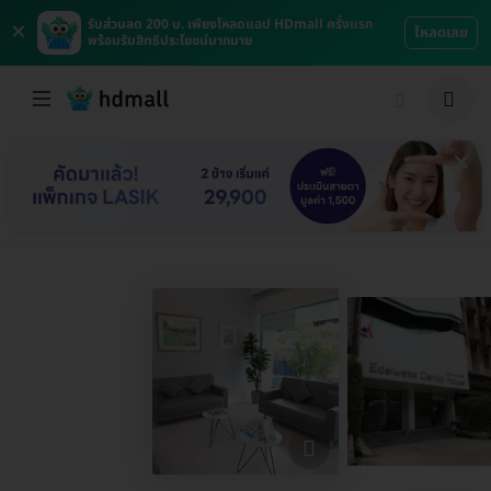
×
รับส่วนลด 200 บ. เพียงโหลดแอป HDmall ครั้งแรก
โหลดเลย
พร้อมรับสิทธิประโยชน์มากมาย