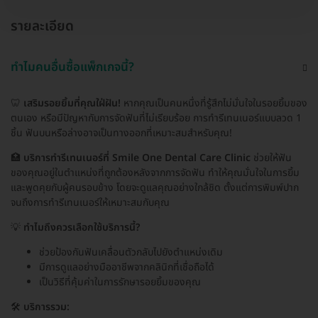
รายละเอียด
ทำไมคนอื่นซื้อแพ็กเกจนี้?
🦷
เสริมรอยยิ้มที่คุณใฝ่ฝัน!
หากคุณเป็นคนหนึ่งที่รู้สึกไม่มั่นใจในรอยยิ้มของ
ตนเอง หรือมีปัญหากับการจัดฟันที่ไม่เรียบร้อย การทำรีเทนเนอร์แบบลวด 1
ชิ้น ฟันบนหรือล่างอาจเป็นทางออกที่เหมาะสมสำหรับคุณ!
🏥
บริการทำรีเทนเนอร์ที่ Smile One Dental Care Clinic
ช่วยให้ฟัน
ของคุณอยู่ในตำแหน่งที่ถูกต้องหลังจากการจัดฟัน ทำให้คุณมั่นใจในการยิ้ม
และพูดคุยกับผู้คนรอบข้าง โดยจะดูแลคุณอย่างใกล้ชิด ตั้งแต่การพิมพ์ปาก
จนถึงการทำรีเทนเนอร์ให้เหมาะสมกับคุณ
💡
ทำไมถึงควรเลือกใช้บริการนี้?
ช่วยป้องกันฟันเคลื่อนตัวกลับไปยังตำแหน่งเดิม
มีการดูแลอย่างมืออาชีพจากคลินิกที่เชื่อถือได้
เป็นวิธีที่คุ้มค่าในการรักษารอยยิ้มของคุณ
🛠️
บริการรวม: