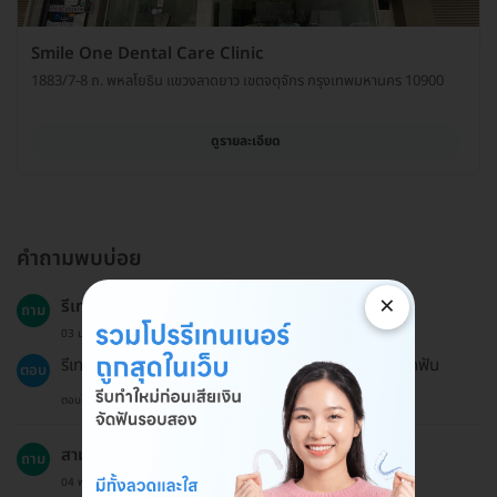
Smile One Dental Care Clinic
1883/7-8 ถ. พหลโยธิน แขวงลาดยาว เขตจตุจักร กรุงเทพมหานคร 10900
ดูรายละเอียด
คำถามพบบ่อย
×
รีเทนเนอร์แบบลวดเหมาะสำหรับผู้ที่มีอายุกี่ปี?
ถาม
03 ม.ค. 2023
รีเทนเนอร์เหมาะสำหรับผู้ที่มีอายุ 12 ปีขึ้นไปที่ผ่านการจัดฟัน
ตอบ
ตอบโดยทีมงาน HD
สามารถเลื่อนนัดได้หรือไม่?
ถาม
04 พ.ค. 2024