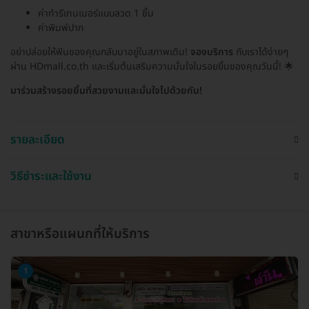
ค่าทำรีเทนเนอร์แบบลวด 1 ชิ้น
ค่าพิมพ์ปาก
อย่าปล่อยให้ฟันของคุณกลับมาอยู่ในสภาพเดิม!
จองบริการ
กับเราได้ง่ายๆ
ผ่าน HDmall.co.th และเริ่มต้นเสริมความมั่นใจในรอยยิ้มของคุณวันนี้! 🌟
มาร่วมสร้างรอยยิ้มที่สวยงามและมั่นใจไปด้วยกัน!
รายละเอียด
วิธีชำระและใช้งาน
สาขาหรือแผนกที่ให้บริการ
1