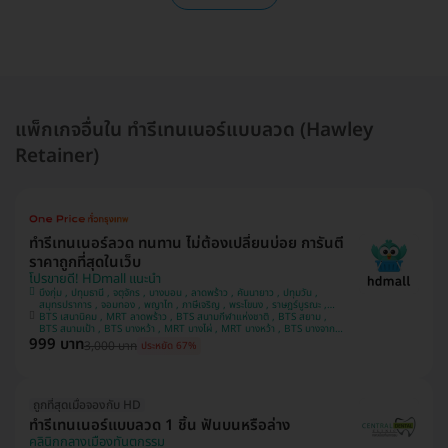
แพ็กเกจอื่นใน ทำรีเทนเนอร์แบบลวด (Hawley
Retainer)
ทำรีเทนเนอร์ลวด ทนทาน ไม่ต้องเปลี่ยนบ่อย การันตี
ราคาถูกที่สุดในเว็บ
โปรขายดี! HDmall แนะนำ
บึงกุ่ม , ปทุมธานี , จตุจักร , บางบอน , ลาดพร้าว , คันนายาว , ปทุมวัน ,
สมุทรปราการ , จอมทอง , พญาไท , ภาษีเจริญ , พระโขนง , ราษฎร์บูรณะ ,
BTS เสนานิคม , MRT ลาดพร้าว , BTS สนามกีฬาแห่งชาติ , BTS สยาม ,
หนองแขม , บางรัก , ราชเทวี , บริการถึงบ้าน , บางนา , คลองเตย , ตลิ่งชัน
BTS สนามเป้า , BTS บางหว้า , MRT บางไผ่ , MRT บางหว้า , BTS บางจาก ,
999 บาท
BTS พญาไท , BTS ปุณณวิถี , BTS อุดมสุข , BTS บางนา , BTS ศรีนครินทร์
3,000 บาท
ประหยัด 67%
, BTS สะพานควาย
ถูกที่สุดเมื่อจองกับ HD
ทำรีเทนเนอร์แบบลวด 1 ชิ้น ฟันบนหรือล่าง
คลินิกกลางเมืองทันตกรรม