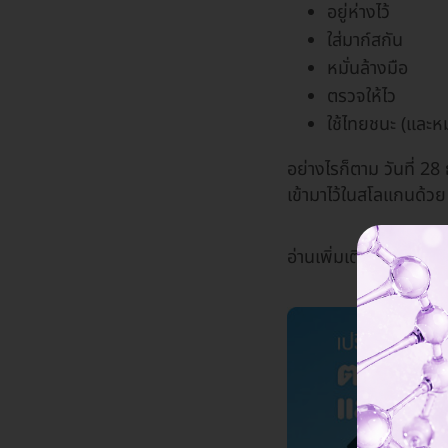
อยู่ห่างไว้
ใส่มาก์สกัน
หมั่นล้างมือ
ตรวจให้ไว
ใช้ไทยชนะ (และห
อย่างไรก็ตาม วันที่ 2
เข้ามาไว้ในสโลแกนด้
อ่านเพิ่มเติม:
ขั้นตอนต