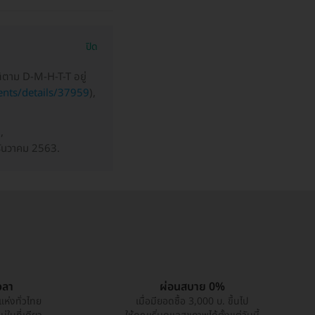
ปิด
ิตาม D-M-H-T-T อยู่
ents/details/37959
),
,
ธันวาคม 2563.
วลา
ผ่อนสบาย 0%
แห่งทั่วไทย
เมื่อมียอดซื้อ 3,000 บ. ขึ้นไป