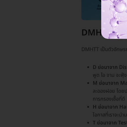
DMHTT ย่อม
DMHTT เป็นตัวอักษรย
D ย่อมาจาก Di
พูด ไอ จาม จะฟุ
M ย่อมาจาก M
ละอองฝอย โดยประ
การกรองเชื้อที่ดี
H ย่อมาจาก H
โอกาสที่เราจะนำมา
T ย่อมาจาก Tes