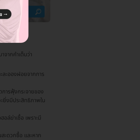
าจากคำเต็มว่า
พราะละอองฝอยจากการ
ลดการฟุ้งกระจายของ
ยิ่งมีประสิทธิภาพใน
อล์ฆ่าเชื้อ เพราะมี
านสะดวกซื้อ และหาก