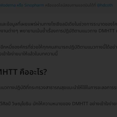
ก Moderna หรือ Sinopharm
หรือแอดไลน์สอบถามแอดมินได้ที่
@hdcoth
และข้อมูลที่เผยแพร่ผ่านทางโซเชียลมีเดียในช่วงการระบาดของโค
านต่างๆ พยายามเน้นย้ำเรื่องการปฎิบัติตามแนวทาง DMHTT กัน
กหนึ่งองค์กรที่ช่วยให้ทุกคนสามารถปฎิบัติตามแนวทางนี้ได้อย่
้าใจง่ายมาให้แล้วในบทความนี้
HTT คืออะไร?
วทางปฎิบัติที่กระทรวงสาธารณสุขแนะนำให้ใช้ในการชะลอการร
ศิลป์ วิษณุโยธิน มักให้ความหมายของ DMHTT อย่างเข้าใจง่าย