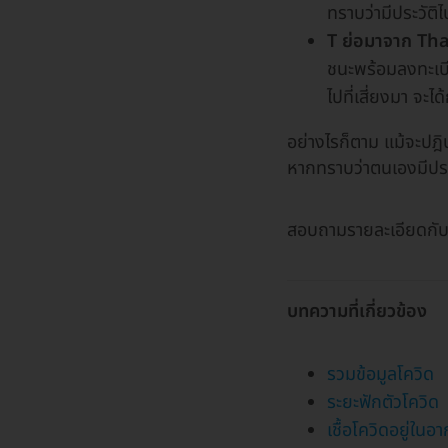
ทราบว่ามีประวัติไ
T ย่อมาจาก Th
ชนะพร้อมลงทะเบี
ไปที่เสี่ยงมา จะไ
อย่างไรก็ตาม แม้จะปฎิบ
หากทราบว่าตนเองมีประวั
สอบถามรายละเอียดกับแ
บทความที่เกี่ยวข้อง
รวมข้อมูลโควิด
ระยะฟักตัวโควิด
เชื้อโควิดอยู่ในอา