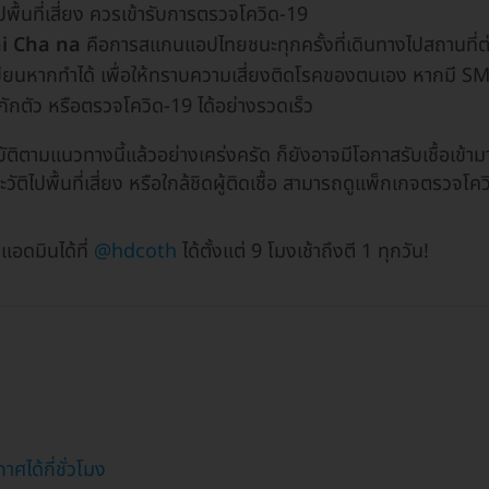
ปพื้นที่เสี่ยง ควรเข้ารับการตรวจโควิด-19
ai Cha na
คือการสแกนแอปไทยชนะทุกครั้งที่เดินทางไปสถานที
ยนหากทำได้ เพื่อให้ทราบความเสี่ยงติดโรคของตนเอง หากมี SMS 
ด้กักตัว หรือตรวจโควิด-19 ได้อย่างรวดเร็ว
ัติตามแนวทางนี้แล้วอย่างเคร่งครัด ก็ยังอาจมีโอกาสรับเชื้อเข้ามา
ติไปพื้นที่เสี่ยง หรือใกล้ชิดผู้ติดเชื้อ สามารถดูแพ็กเกจตรวจโควิ
อดมินได้ที่
@hdcoth
ได้ตั้งแต่ 9 โมงเช้าถึงตี 1 ทุกวัน!
กาศได้กี่ชั่วโมง