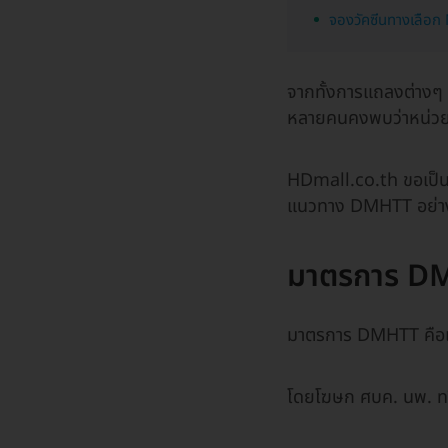
จองวัคซีนทางเลือ
จากทั้งการแถลงต่างๆ 
หลายคนคงพบว่าหน่วยง
HDmall.co.th ขอเป็นอี
แนวทาง DMHTT อย่างเข
มาตรการ DM
มาตรการ DMHTT คือแน
โดยโฆษก ศบค. นพ. ทวี