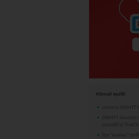
HDmall สรุปให้!
มาตรการ DMHTT คือ
DMHTT ย่อมาจาก Dis
(ตรวจให้ไว) ThaiC
โดย “หมอชนะ” ถูกให