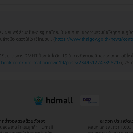
และเผยแพร่ สำนักโฆษก รัฐบาลไทย, โฆษก ศบค. ขอความร่วมมือให้ทุกคนปฏิบัต
ั่นล้างมือ ตรวจให้ไว ใช้ไทยชนะ, (
https://www.thaigov.go.th/news/cont
-19, มาตรการ DMHT ป้องกันโควิด-19 ในการจัดงานเฉลิมฉลองเทศกาลปีใหม่
cebook.com/informationcovid19/posts/234951274789871/
), 25 
ูกกว่าจองตรงด้วยตัวเอง
สะดวก ประหยัดเ
วนลดพิเศษสำหรับลูกค้า HDmall
คลินิกและ รพ. กว่า 1,600 