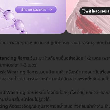
าจากอะไร?
่อภาษาอังกฤษของแนวทางปฎิบัติที่กระทรวงสาธารณสุขแนะนำ ม
stancing
คือการเว้นระยะห่างกับคนอื่นอย่างน้อย 1-2 เมตร เ
้งมากในระยะ 1-2 เมตร
ask Wearing
คือการสวมหน้ากากผ้า หรือหน้ากากอนามัยเพื่อ
ชาชนทั่วไปสามารถสวมหน้ากากผ้าได้ตลอด เพราะยิ่งซักบ่อยก็จะ
and Washing
คือการหมั่นล้างมือบ่อยๆ ทั้งน้ำสบู่ และเจลแอลกอฮ
มาสัมผัสใบหน้าโดยไม่รู้ตัวได้
ting
คือตรวจวัดอุณหภูมิร่างกายสม่ำเสมอ ทั้งก่อนเข้าทำงาน ร้