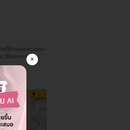
ิ่มการใช้งานแอปหมอชนะ
ูธ (Bluetooth)
×