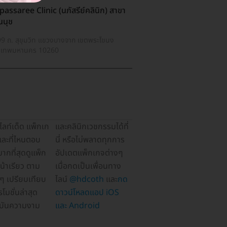
assaree Clinic (นภัสรีย์คลินิก) สาขา
นนุช
9 ถ. สุขุมวิท แขวงบางจาก เขตพระโขนง
งเทพมหานคร 10260
ไลน์
@hdcoth
และ
กด
ดาวน์โหลดแอป iOS
และ Android