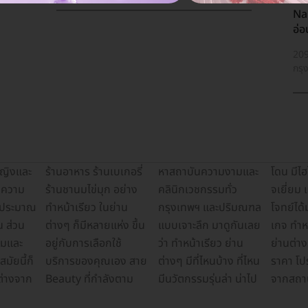
Nap
อ่อ
209
กรุ