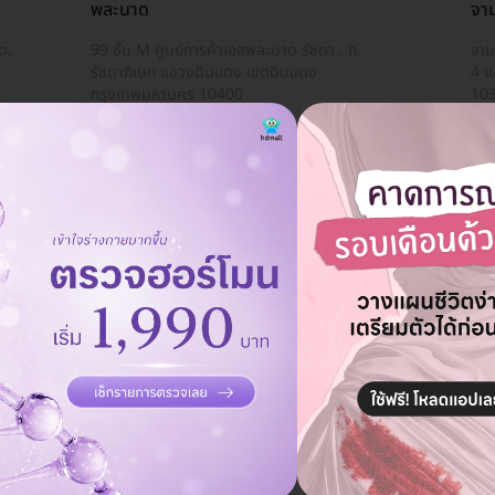
พละนาด
จาม
ต.
99 ชั้น M ศูนย์การค้าเอสพละนาด รัชดา , ถ.
จาม
รัชดาภิเษก แขวงดินแดง เขตดินแดง
4 แ
กรุงเทพมหานคร 10400
10
สยาม
ห
ฟิว
F Clinic สาขา MBK
Dr
ศูนย์การค้า MBK ชั้น 2 โซน D ถ. พญาไท แขวงวัง
140
วเจ
ใหม่ เขตปทุมวัน กรุงเทพมหานคร 10330
กรุ
KIHS Clinic
ห้อง SS6004-6005 ชั้น 6 อาคาร Siam Square
อ
One เลขที่ 388 ถ. พระรามที่ 1 แขวงวังใหม่ เขต
ปทุมวัน กรุงเทพมหานคร 10330