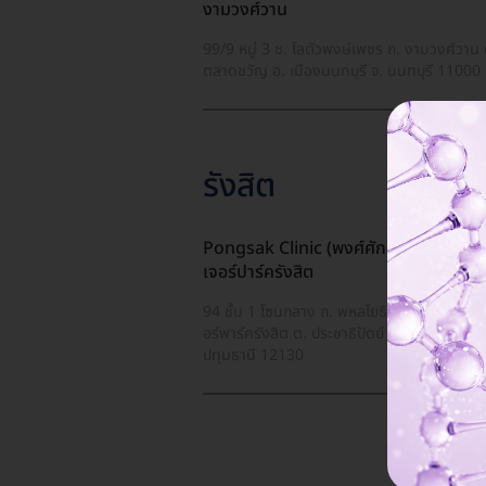
งามวงศ์วาน
99/9 หมู่ 3 ซ. โลตัวพงษ์เพชร ถ. งามวงศ์วาน 
ตลาดขวัญ อ. เมืองนนทบุรี จ. นนทบุรี 11000
รังสิต
Pongsak Clinic (พงศ์ศักดิ์คลินิก) สาขา
เจอร์ปาร์ครังสิต
94 ชั้น 1 โซนกลาง ถ. พหลโยธิน ศูนย์การค้าฟิ
อร์พาร์ครังสิต ต. ประชาธิปัตย์ อ. ธัญบุรี จ.
ปทุมธานี 12130