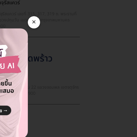
จุรีสแควร์
จุรีสแควร์ เลขที่ 315, 317, 319 ถ. พระรามที่
×
ขวงปทุมวัน เขตปทุมวัน กรุงเทพมหานคร
300
้าแยกลาดพร้าว
 Orn Clinic
8/3 ซ. พหลโยธิน 22 แขวงจอมพล เขตจตุจักร
งเทพมหานคร 10900
่อนนุช