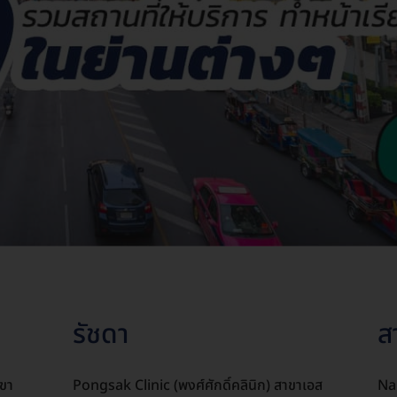
รัชดา
ส
าขา
Pongsak Clinic (พงศ์ศักดิ์คลินิก) สาขาเอส
Nap