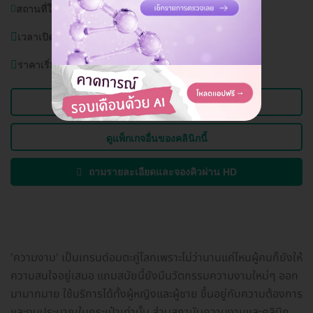
สถานที่ใกล้เคียง:
เซ็นทรัลพลาซา ลาดพร้าว
เวลาเปิดบริการ:
จันทร์-อาทิตย์ 10.00-20.00 น.
ราคาเริ่มต้นที่
35,000 บาท
ดูข้อมูลคลินิก
ดูแพ็กเกจอื่นของคลินิกนี้
ถามรายละเอียดและจองคิวผ่าน HD
'ความงาม' เป็นเทรนด์อมตะคู่โลกเพราะไม่ว่านานแค่ไหนผู้คนก็ยังให้
ความสนใจอยู่เสมอ แถมสมัยนี้ยังมีนวัตกรรมความงามใหม่ๆ ออก
มามากมาย ใช้บริการได้ทั้งผู้หญิงและผู้ชาย ขึ้นอยู่กับความต้องการ
และงบประมาณในกระเป๋าเท่านั้น ส่วนสถาบันความงามและคลินิก