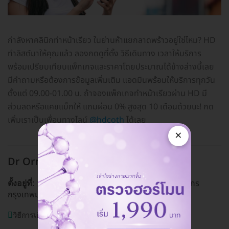
กำลังหาคลินิกทำหน้าเรียว ในย่านห้าแยกลาดพร้าวอยู่ใช่ไหม? HD
ทำลิสต์มาให้คุณแล้ว ลองกดดูที่ตั้ง วิธีเดินทาง เวลาให้บริการ
พร้อมเปรียบเทียบแพ็กเกจและราคาโดยประมาณได้ข้างล่างนี้เลย
มีคำถามหรือต้องการข้อมูลเพิ่มเติม แอดมินพร้อมให้บริการทุกวัน
ตั้งแต่ 09.00-01.00 น. ถ้าจองแพ็กเกจทำหน้าเรียวผ่าน HD มี
ส่วนลดหรือแคชแบ็กให้ แถมผ่อน 0% สูงสุด 10 เดือนด้วยนะ! กด
เพิ่มเราเป็นเพื่อนทางไลน์
@hdcoth
ได้เลย
×
Dr Orn Clinic
ห้าแยกลาดพร้าว
1408/3 ซ. พหลโยธิน 22 แขวงจอมพล เขตจตุจักร
ตั้งอยู่ที่:
กรุงเทพมหานคร 10900
ดูแผนที่คลินิก
วิธีการเดินทาง:
BTS ห้าแยกลาดพร้าว