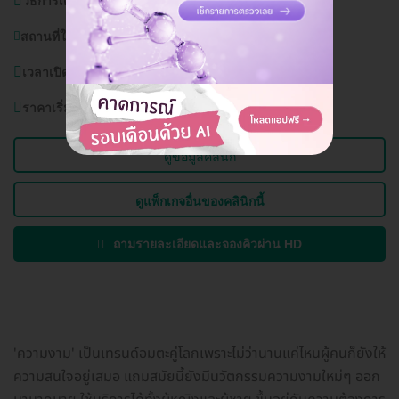
วิธีการเดินทาง:
BTS อ่อนนุช, รถเมล์สาย 508,511
สถานที่ใกล้เคียง:
คอนโดไอดิโอ โมบิ สุขุมวิท
เวลาเปิดบริการ:
วันจันทร์-อาทิตย์ (ทุกวัน) 11.00-20.00 น.
ราคาเริ่มต้นที่
20,000 บาท
ดูข้อมูลคลินิก
ดูแพ็กเกจอื่นของคลินิกนี้
ถามรายละเอียดและจองคิวผ่าน HD
'ความงาม' เป็นเทรนด์อมตะคู่โลกเพราะไม่ว่านานแค่ไหนผู้คนก็ยังให้
ความสนใจอยู่เสมอ แถมสมัยนี้ยังมีนวัตกรรมความงามใหม่ๆ ออก