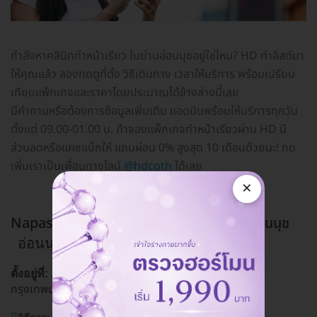
กำลังหาคลินิกทำหน้าเรียว ในย่านอ่อนนุชอยู่ใช่ไหม? HD ทำลิสต์มา
ให้คุณแล้ว ลองกดดูที่ตั้ง วิธีเดินทาง เวลาให้บริการ พร้อมเปรียบ
เทียบแพ็กเกจและราคาโดยประมาณได้ข้างล่างนี้เลย
มีคำถามหรือต้องการข้อมูลเพิ่มเติม แอดมินพร้อมให้บริการทุกวัน
ตั้งแต่ 09.00-01.00 น. ถ้าจองแพ็กเกจทำหน้าเรียวผ่าน HD มี
ส่วนลดหรือแคชแบ็กให้ แถมผ่อน 0% สูงสุด 10 เดือนด้วยนะ! กด
เพิ่มเราเป็นเพื่อนทางไลน์
@hdcoth
ได้เลย
×
Napassaree Clinic (นภัสรีย์คลินิก) สาขาอ่อนนุช
อ่อนนุช
2099 ถ. สุขุมวิท แขวงบางจาก เขตพระโขนง
ตั้งอยู่ที่:
กรุงเทพมหานคร 10260
ดูแผนที่คลินิก