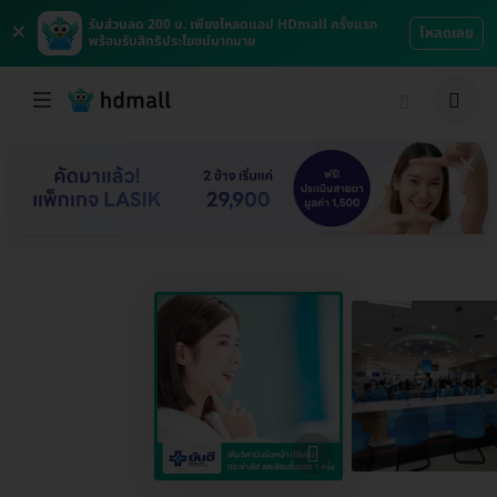
×
รับส่วนลด 200 บ. เพียงโหลดแอป HDmall ครั้งแรก
โหลดเลย
พร้อมรับสิทธิประโยชน์มากมาย