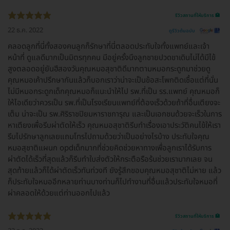
รีวิวสถานที่ให้บริการ 🏥
22 ธ.ค. 2022
ดูรีวิวต้นฉบับ
คลอดลูกที่นี่ทั้งสองคนลูกก็รักษาที่นี่ตลอดประทับใจทั้งแพทย์และเจ้า
หน้าที่ ดูแลดีมากเป็นมิตรทุกคน มีอยู่ครั้งนึงลูกชายปวดขาเดินไม่ได้มีไข้
สูงตลอดอยู่ยันฮีสองวันคุณหมอสุชาติดีมากตามหมอกระดูกมาช่วยดู
คุณหมอเค้าปรึกษากันแล้วก็บอกเราว่าน่าจะเป็นข้อสะโพกติดเชื้อแต่ที่นั่น
ไม่มีหมอกระดูกเด็กคุณหมอก็แนะนำให้ไป รพ.ที่เป็น รร.แพทย์ คุณหมอก็
ให้ไอเดียว่าควรเป็น รพ.ที่เป็นโรงเรียนแพทย์ที่ต้องเร็วด้วยถ้าที่อื่นเตียงจะ
เต็ม น่าจะเป็น รพ.ศิริราชปิยมหาราชการุณ และเป็นเอกชนด้วยจะเร็วในการ
หาเตียงเพื่อรีบผ่าตัดให้เร็ว คุณหมอสุชาติรีบทำเรื่องเอาประวัติคนไข้ให้เรา
รีบไปรักษาลูกเลยแถมโทรไปถามด้วยว่าเป็นอย่างไรบ้าง ประทับใจคุณ
หมอสุชาติแผนก opdเด็กมากที่ช่วยคิดช่วยหาทางเพื่อลูกเราได้รับการ
ผ่าตัดได้เร็วที่สุดแล้วก็รีบทำใบส่งตัวให้กระตือรือร้นช่วยเรามากเลย จน
สุดท้ายแล้วก็ได้ผ่าตัดเร็วทันท่วงที ยังรู้สึกขอบคุณหมอสุชาติไม่หาย แล้ว
ก็ประทับใจหมออีกหลายท่านบางท่านก็ไปทำงานที่อื่นแล้วประทับใจหมอที่
ผ่าคลอดให้ด้วยแต่ท่านออกไปแล้ว
รีวิวสถานที่ให้บริการ 🏥