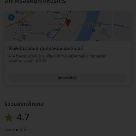
สาขาหรือแผนกที่ให้บริการ
1
โรงพยาบาลยันฮี ศูนย์ผิวหนังและเลเซอร์
454 โรงพยาบาลยันฮี ถ. จรัญสนิทวงศ์ แขวงบางอ้อ เขตบางพลัด
กรุงเทพมหานคร 10700
ดูรายละเอียด
รีวิวของแพ็กเกจ
4.7
คะแนนเฉลี่ย