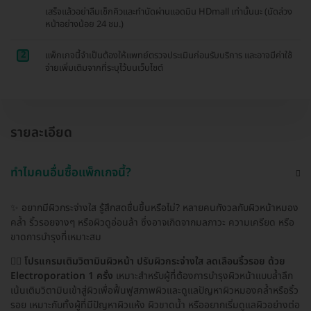
เสร็จแล้วอย่าลืมเช็กคิวและทำนัดผ่านแอดมิน HDmall เท่านั้นนะ (นัดล่วง
หน้าอย่างน้อย 24 ชม.)
2
แพ็กเกจนี้จำเป็นต้องให้แพทย์ตรวจประเมินก่อนรับบริการ และอาจมีค่าใช้
จ่ายเพิ่มเติมจากที่ระบุไว้บนเว็บไซต์
รายละเอียด
ทำไมคนอื่นซื้อแพ็กเกจนี้?
✨ อยากมีผิวกระจ่างใส รู้สึกสดชื่นขึ้นหรือไม่? หลายคนกังวลกับผิวหน้าหมอง
คล้ำ ริ้วรอยจางๆ หรือผิวดูอ่อนล้า ซึ่งอาจเกิดจากมลภาวะ ความเครียด หรือ
ขาดการบำรุงที่เหมาะสม
👩‍⚕️
โปรแกรมเติมวิตามินผิวหน้า ปรับผิวกระจ่างใส ลดเลือนริ้วรอย ด้วย
Electroporation 1 ครั้ง
เหมาะสำหรับผู้ที่ต้องการบำรุงผิวหน้าแบบล้ำลึก
เน้นเติมวิตามินเข้าสู่ผิวเพื่อฟื้นฟูสภาพผิวและดูแลปัญหาผิวหมองคล้ำหรือริ้ว
รอย เหมาะกับทั้งผู้ที่มีปัญหาผิวแห้ง ผิวขาดน้ำ หรืออยากเริ่มดูแลผิวอย่างต่อ