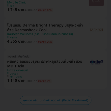
My Life Clinic
ดุสิต
1,745 บาท
3,000 บาท
ประหยัด 42%
โปรแกรม Derma Bright Therapy บำรุงผิวหน้า
ด้วย Dermashock Cool
Karnesh Wellness (การ์เนชเวลเนสคลินิกเวชกรรม)
พญาไท
4,365 บาท
5,900 บาท
ประหยัด 26%
จองฟรี! จ่ายทีหลัง
ผลัดผิว ลดรอยขรุขระ รักษาหลุมสิวบนใบหน้า ด้วย
MD 1 ครั้ง
โรงพยาบาลยันฮี
บางพลัด
MRT บางอ้อ
1,140 บาท
1,200 บาท
ประหยัด 5%
ดูหมวด ทรีตเมนต์หน้า นวดหน้า (Facial Treatment)