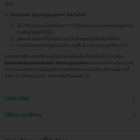
เนื่อง
💡
จุดเด่นของ Electroporation มีอะไรบ้าง?
เป็นวิธีช่วยเปิดช่องผิวชั่วคราว ทำให้วิตามินและสารอาหารบำรุงต่างๆ
ซึมลึกเข้าสู่ผิวได้ดีขึ้น
เหมาะสำหรับคนที่ไม่ต้องการความเจ็บปวดหรือพักฟื้นหลังทำ
ช่วยปรับสภาพผิวให้ดูเรียบเนียน สดชื่นขึ้น และผิวแลดูมีชีวิตชีวา*
หากคุณกำลังมองหาวิธีดูแลผิวหน้าแบบอ่อนโยนโดยไม่ใช้เข็ม การเลือก
โปรแกรมเติมวิตามินผิวหน้า Electroporation
อาจเป็นคำตอบที่เหมาะกับ
คุณ สามารถสอบถามข้อมูลเพิ่มเติมหรือศึกษารายละเอียดแพ็กเกจอื่นๆ ได้
ง่ายๆ ที่ HDmall.co.th เพียงคลิกเดียวเลยค่ะ 😊
รายละเอียด
วิธีชำระและใช้งาน