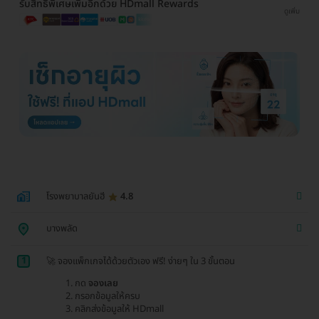
รับสิทธิพิเศษเพิ่มอีกด้วย HDmall Rewards
ดูเพิ่ม
โรงพยาบาลยันฮี
4.8
บางพลัด
1
🚀 จองแพ็กเกจได้ด้วยตัวเอง ฟรี! ง่ายๆ ใน 3 ขั้นตอน
กด
จองเลย
กรอกข้อมูลให้ครบ
คลิกส่งข้อมูลให้ HDmall