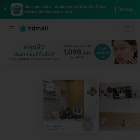
×
รับส่วนลด 200 บ. เพียงโหลดแอป HDmall ครั้งแรก
โหลดเลย
พร้อมรับสิทธิประโยชน์มากมาย