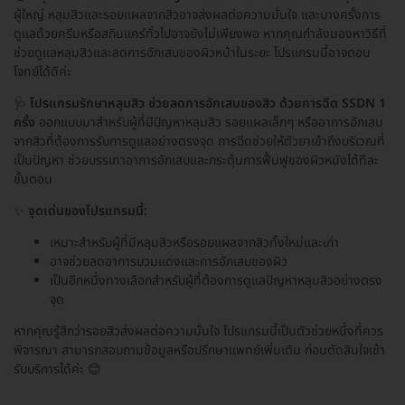
ผู้ใหญ่ หลุมสิวและรอยแผลจากสิวอาจส่งผลต่อความมั่นใจ และบางครั้งการ
ดูแลด้วยครีมหรือสกินแคร์ทั่วไปอาจยังไม่เพียงพอ หากคุณกำลังมองหาวิธีที่
ช่วยดูแลหลุมสิวและลดการอักเสบของผิวหน้าในระยะ โปรแกรมนี้อาจตอบ
โจทย์ได้ดีค่ะ
🩺
โปรแกรมรักษาหลุมสิว ช่วยลดการอักเสบของสิว ด้วยการฉีด SSDN 1
ครั้ง
ออกแบบมาสำหรับผู้ที่มีปัญหาหลุมสิว รอยแผลเล็กๆ หรืออาการอักเสบ
จากสิวที่ต้องการรับการดูแลอย่างตรงจุด การฉีดช่วยให้ตัวยาเข้าถึงบริเวณที่
เป็นปัญหา ช่วยบรรเทาอาการอักเสบและกระตุ้นการฟื้นฟูของผิวหนังได้ทีละ
ขั้นตอน
✨
จุดเด่นของโปรแกรมนี้:
เหมาะสำหรับผู้ที่มีหลุมสิวหรือรอยแผลจากสิวทั้งใหม่และเก่า
อาจช่วยลดอาการบวมแดงและการอักเสบของผิว
เป็นอีกหนึ่งทางเลือกสำหรับผู้ที่ต้องการดูแลปัญหาหลุมสิวอย่างตรง
จุด
หากคุณรู้สึกว่ารอยสิวส่งผลต่อความมั่นใจ โปรแกรมนี้เป็นตัวช่วยหนึ่งที่ควร
พิจารณา สามารถสอบถามข้อมูลหรือปรึกษาแพทย์เพิ่มเติม ก่อนตัดสินใจเข้า
รับบริการได้ค่ะ 😊