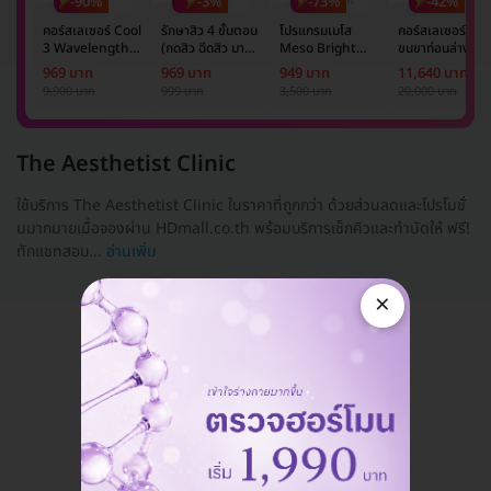
-90%
-3%
-73%
-42%
คอร์สเลเซอร์ Cool
รักษาสิว 4 ขั้นตอน
โปรแกรมเมโส
คอร์สเลเซอร์กำจั
3 Wavelength
(กดสิว ฉีดสิว มาส์ก
Meso Bright
ขนขาท่อนล่าง 2
Diode กำจัดขน
หน้า และฉายแสง)
จำนวนซีซีขึ้นอยู่กับ
ข้าง 5 ครั้ง ด้วย
969 บาท
969 บาท
949 บาท
11,640 บาท
รักแร้ 1 ปี 12 ครั้ง
1 ครั้ง
แพทย์ประเมิน เพื่อ
เลเซอร์
9,900 บาท
999 บาท
3,500 บาท
20,000 บาท
(1 สิทธิ์/ท่าน)
ปรับผิวกระจ่างใส 1
Mediostar Nex
ครั้ง
The Aesthetist Clinic
ใช้บริการ The Aesthetist Clinic ในราคาที่ถูกกว่า ด้วยส่วนลดและโปรโมชั่
นมากมายเมื่อจองผ่าน HDmall.co.th พร้อมบริการเช็กคิวและทำนัดให้ ฟรี!
ทักแชทสอบ...
อ่านเพิ่ม
×
แอดมินพร้อมดูแลคุณทุกวันทางไลน์
คุยกับแอดมิน ฟรี!