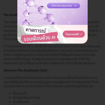
The Aesthetist Clinic
The Aesthetist Clinic สถาบันเสริมความงามแบบครบวงจร ที่มีมาตรฐานและได้รับ
การยอมรับมานาน The Aesthetist Clinic ตั้งอยู่ที่เขตจตุจักร เดินทางสะดวก หรือ
สามารถกดดูแผนที่ได้ที่ลิ้งค์นี้
https://goo.gl/maps/m8mUFEiyno...
ที่อยู่ ชั้น 2
ศูนย์ทันตกรรมรัชดา แขวงจันทรเกษม เขตจตุจักร กรุงเทพมหานคร 10900 เวลา
ทำการ วันจันทร์-อาทิตย์ (ทุกวัน) 11.00-18.00 น.
ที่ The Aesthetist Clinic เปิดให้บริการด้านความงามหลากหลายประเภทเพื่อรองรับ
ความต้องการที่ต่างกัน ทั้งการดูแลด้านผิวพรรณ ทรีตเมนต์ การกระชับสัดส่วนและ
ใบหน้า การศัลยกรรมต่างๆ ตอบโจทย์สาวยุคใหม่ที่ใส่ใจรูปร่างและความงาม ด้วย
บรรยากาศที่เป็นกันเอง ทันสมัย มีมาตรฐาน สะอาดถูกสุขอนามัย ทำให้ The
Aesthetist Clinic ได้รับความไว้วางใจจากผู้ใช้บริการ ว่ามีการให้บริการดีเรื่อยมา
บริการจาก The Aesthetist Clinic
ความนิยมที่มีต่อบริการความสวยความงาม มักจะหมุนเปลี่ยนเวียนผ่านไปตามกาล
เวลา ทำให้ผู้หญิงเกือบทุกคนหมั่นดูแลความสวยอยู่ตลอด The Aesthetist Clinic
จึงนำเสนอแพ็กเกจในราคาสุดพิเศษ ที่สมเหตุสมผล มามอบให้กับผู้ที่สนใจ เช่น
จี้ไฝ กระเนื้อ
ฉีด Botulinum Toxin
ฉีดสเต็มเซลล์