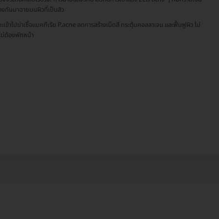
่างกันมาฉายบนผิวที่เป็นสิว
ะเข้าไปฆ่าเชื้อแบคทีเรีย P.acne ลดการสร้างเม็ดสี กระตุ้นคอลลาเจน และฟื้นฟูผิว ไม่
ไม่ต้องพักหน้า