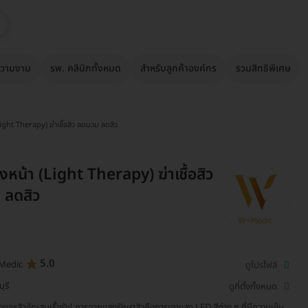
วามงาม
รพ. คลินิกทั้งหมด
สำหรับลูกค้าองค์กร
รวมสิทธิพิเศษ
ight Therapy) ฆ่าเชื้อสิว ลดบวม ลดสิว
หน้า (Light Therapy) ฆ่าเชื้อสิว
 ลดสิว
5.0
Medic
ดูโปรไฟล์
ุรี
ดูที่ตั้งทั้งหมด
วงจรสิวอักเสบเรื้อรัง! การฉายแสงรักษาสิวคือการเอาแสง LED สีต่าง ๆ ที่มีความเข้ม