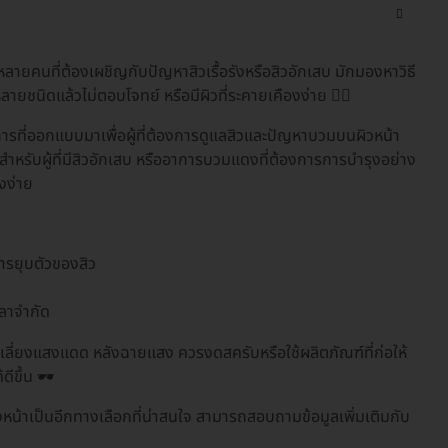
ลายคนที่ต้องเผชิญกับปัญหาสิวเรื้อรังหรือสิวอักเสบ มักมองหาวิธี
ายชนิดแล้วไม่ตอบโจทย์ หรือมีผิวที่ระคายเคืองง่าย 👩‍⚕️
ารที่ออกแบบมาเพื่อผู้ที่ต้องการดูแลสิวและปัญหาบวมบนผิวหน้า
ำหรับผู้ที่มีสิวอักเสบ หรืออาการบวมแดงที่ต้องการการบำรุงอย่าง
องง่าย
ารยุบตัวของสิว
วลาจำกัด
กเลี่ยงแสงแดด หลังฉายแสง ควรงดสครับหรือใช้ผลิตภัณฑ์ที่ก่อให้
ีขึ้น 🕶️
น้าเป็นอีกทางเลือกที่น่าสนใจ สามารถสอบถามข้อมูลเพิ่มเติมกับ