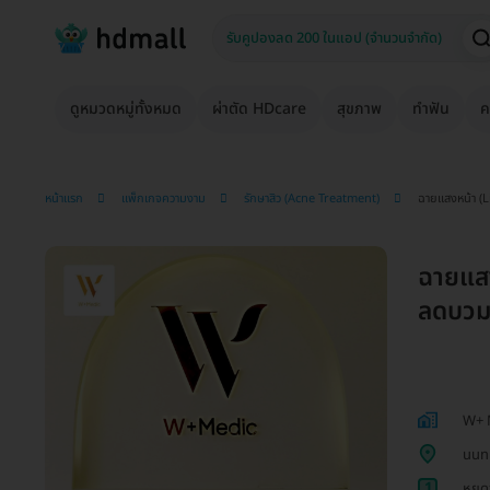
ดูหมวดหมู่ทั้งหมด
ผ่าตัด HDcare
สุขภาพ
ทำฟัน
ค
หน้าแรก
แพ็กเกจความงาม
รักษาสิว (Acne Treatment)
ฉายแสงหน้า (L
ฉายแสง
ลดบวม
W+ 
นนทบ
1
หยุด