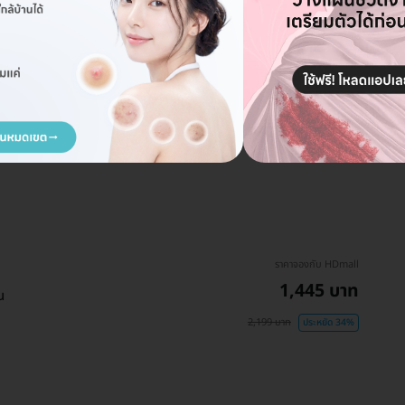
ราคาจองกับ HDmall
1,445 บาท
น
2,199 บาท
ประหยัด 34%