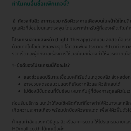
ทำไมคนอื่นซื้อแพ็กเกจนี้?
🧴
กังวลกับสิว อาการบวม หรือผิวระคายเคืองบนใบหน้าใช่ไหม?
ห
ดูแลผิวที่อ่อนโยนและตรงจุด โดยเฉพาะสำหรับผู้ที่ลองผลิตภัณฑ์หล
โปรแกรมฉายแสงหน้า (Light Therapy) ลดบวม ลดสิว
คือบริก
ด้วยเทคโนโลยีแสงเฉพาะจุด ใช้เวลาเพียงประมาณ 30 นาที เหมาะส
รวดเร็ว และผู้ที่กังวลเรื่องการใช้เวชภัณฑ์ที่อาจทำให้ผิวระคายเคื
✨
ข้อดีของโปรแกรมนี้คืออะไร?
แสงช่วยลดปริมาณเชื้อแบคทีเรียต้นเหตุของสิว ส่งผลต่อก
อาจช่วยลดรอยบวมแดงที่เกิดจากสิวและผิวอักเสบได้
ไม่ต้องมีขั้นตอนที่ซับซ้อน เหมาะกับผู้ที่ต้องการดูแลผิวในเ
ก่อนรับบริการ แนะนำให้งดใช้ผลิตภัณฑ์ที่อาจทำให้ผิวบางและหลี
เกิดความระคายเคือง พร้อมปกป้องผิวจากแดด เพื่อให้ผิวฟื้นตัวได้ด
ถ้าคุณกำลังมองหาวิธีดูแลสิวหรืออาการบวม ให้โปรแกรมฉายแสงห
HDmall.co.th ได้ทุกเมื่อค่ะ