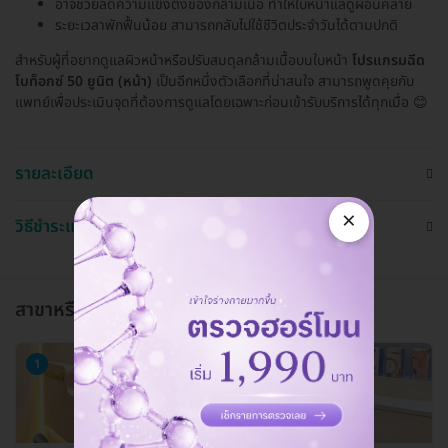
อาจช่วยลดความแข็งตึงของกล้ามเนื้อ ทำให้ใบหน้าแลดูผ่อนคลาย
ระยะเวลาพักฟื้นน้อย สามารถกลับไปใช้ชีวิตประจำวันได้ตามปกติ
สำหรับผู้ที่อยากดูแลผิวหน้าหรือปรับสมดุลกล้ามเนื้อบนใบหน้า
โปรแกรมฉีด
โบท็อกซ์ 50 ยูนิต (หน้า)
เป็นอีกหนึ่งตัวเลือกที่น่าสนใจ สามารถพูดคุยกับ
แพทย์เพื่อประเมินจุดที่ต้องการดูแลโดยเฉพาะก่อนเข้ารับบริการได้ทุกเมื่อ 😊
รายละเอียด
×
วิธีชำระและใช้งาน
สาขาหรือแผนกที่ให้บริการ
1