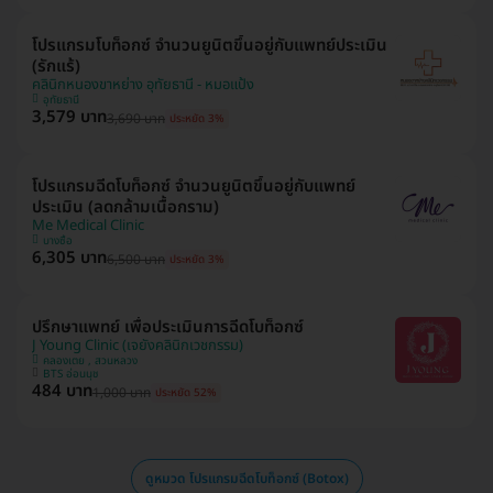
โปรแกรมโบท็อกซ์ จำนวนยูนิตขึ้นอยู่กับแพทย์ประเมิน
(รักแร้)
คลินิกหนองขาหย่าง อุทัยธานี - หมอแป้ง
อุทัยธานี
3,579 บาท
3,690 บาท
ประหยัด 3%
โปรแกรมฉีดโบท็อกซ์ จำนวนยูนิตขึ้นอยู่กับแพทย์
ประเมิน (ลดกล้ามเนื้อกราม)
Me Medical Clinic
บางซื่อ
6,305 บาท
6,500 บาท
ประหยัด 3%
ปรึกษาแพทย์ เพื่อประเมินการฉีดโบท็อกซ์
J Young Clinic (เจยังคลินิกเวชกรรม)
คลองเตย , สวนหลวง
BTS อ่อนนุช
484 บาท
1,000 บาท
ประหยัด 52%
ดูหมวด โปรแกรมฉีดโบท็อกซ์ (Botox)