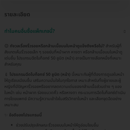
รายละเอียด
ทำไมคนอื่นซื้อแพ็กเกจนี้?
😊
กังวลเรื่องริ้วรอยหรือกล้ามเนื้อบนใบหน้าดูแข็งตึงหรือไม่?
สำหรับผู้ที่
สังเกตเห็นริ้วรอยเล็ก ๆ รอยย่นที่หน้าผาก หางตา หรือกล้ามเนื้อบนใบหน้าดู
เด่นขึ้น โปรแกรมฉีดโบท็อกซ์ 50 ยูนิต (หน้า) อาจเป็นทางเลือกหนึ่งที่เหมาะ
สำหรับคุณ
💉
โปรแกรมฉีดโบท็อกซ์ 50 ยูนิต (หน้า)
นี้เหมาะกับผู้ที่ต้องการดูแลใบหน้า
ให้ดูเรียบเนียนขึ้น เสริมความมั่นใจในทุกโอกาส เหมาะสำหรับทั้งผู้ชายและผู้
หญิงที่มีปัญหาริ้วรอยหรืออยากลดความเด่นของกล้ามเนื้อส่วนต่าง ๆ ของ
ใบหน้า เช่น หน้าผาก ร่องขมวดคิ้ว หรือหางตา กระบวนการฉีดโบท็อกซ์ดำเนิน
การโดยแพทย์ มีความรู้ความเข้าใจในสรีรวิทยาใบหน้า และเลือกจุดฉีดอย่าง
เหมาะสม
✨
ข้อดีของโปรแกรมนี้
ช่วยปรับปรุงลักษณะริ้วรอยบนใบหน้าให้ดูอ่อนโยนขึ้น