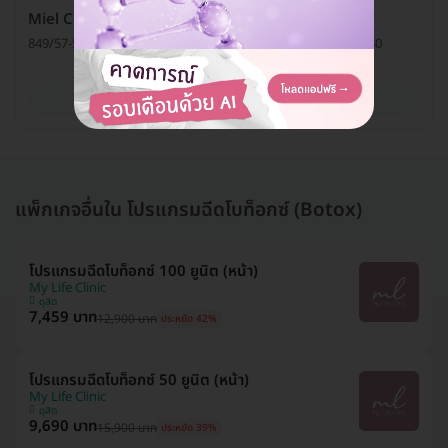
Miel Clinic (มิเอลคลินิกเวชกรรม)
849/57-58 ซ. จุฬา 6 แขวงวังใหม่ เขตปทุมวัน กรุงเทพมหานคร 10330
ดูรายละเอียด
แพ็กเกจอื่นใน โปรแกรมฉีดโบท็อกซ์ (Botox)
โปรแกรมฉีดโบท็อกซ์ 100 ยูนิต (หน้า)
My Life Clinic
ดุสิต
7,459 บาท
12,900 บาท
ประหยัด 42%
โปรแกรมฉีดโบท็อกซ์ 50 ยูนิต (หน้า)
My Life Clinic
ดุสิต
9,690 บาท
15,900 บาท
ประหยัด 39%