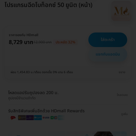
โปรแกรมฉีดโบท็อกซ์ 50 ยูนิต (หน้า)
ราคาจองกับ HDmall
ใส่ตะกร้า
8,729 บาท
12,900 บาท
ประหยัด 32%
แชทกับแอดมิน
ผ่อน 1,454.83 บ./เดือน ดอกเบี้ย 0% นาน 6 เดือน
ขยาย
โหลดแอปรับคูปองลด 200 บ.
โหลดเลย
คูปองมีจำนวนจำกัด
รับสิทธิพิเศษเพิ่มอีกด้วย HDmall Rewards
ดูเพิ่ม