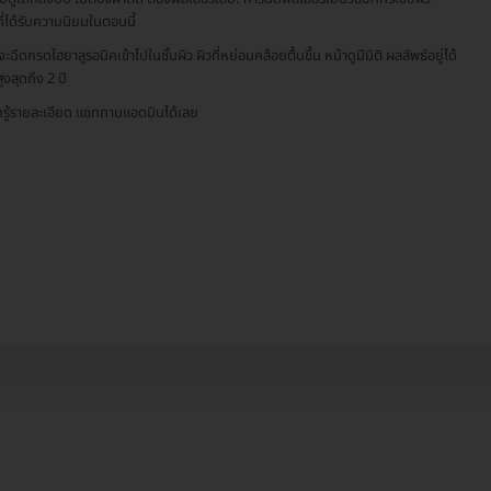
ที่ได้รับความนิยมในตอนนี้
ฉีดกรดไฮยาลูรอนิคเข้าไปในชั้นผิว ผิวที่หย่อนคล้อยตื้นขึ้น หน้าดูมีมิติ ผลลัพธ์อยู่ได้
ูงสุดถึง 2 ปี
รู้รายละเอียด แชทถามแอดมินได้เลย