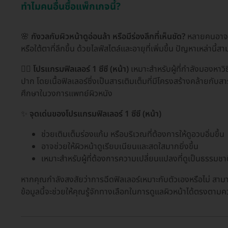
ทำไมคนอื่นซื้อแพ็กเกจนี้?
🌸
กังวลกับผิวหน้าดูอ่อนล้า หรือมีร่องลึกที่เห็นชัด?
หลายคนอาจพบว
หรือใต้ตาที่ลึกขึ้น ด้วยไลฟ์สไตล์และอายุที่เพิ่มขึ้น ปัญหาเหล่าน
👩‍⚕️
โปรแกรมฟิลเลอร์ 1 ซีซี (หน้า)
เหมาะสำหรับผู้ที่กำลังมองหาวิธ
ปาก โดยเนื้อฟิลเลอร์ซึ่งเป็นสารเติมเต็มที่มีโครงสร้างคล้ายกั
ศึกษาในวงการแพทย์ผิวหนัง
✨
จุดเด่นของโปรแกรมฟิลเลอร์ 1 ซีซี (หน้า)
ช่วยเติมเต็มร่องแก้ม หรือบริเวณที่ต้องการให้ดูอวบอิ่มขึ้น
อาจช่วยให้ผิวหน้าดูเรียบเนียนและสดใสมากยิ่งขึ้น
เหมาะสำหรับผู้ที่ต้องการความเปลี่ยนแปลงที่ดูเป็นธรรม
หากคุณกำลังสงสัยว่าการฉีดฟิลเลอร์เหมาะกับตัวเองหรือไม่ สามา
ข้อมูลนี้จะช่วยให้คุณรู้จักทางเลือกในการดูแลผิวหน้าได้ตรงตาม