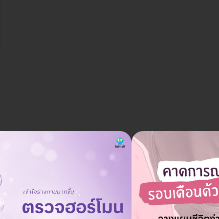
ราคาจองกับ HDmall
6,240 บาท
7,900 บาท
ประหยัด 21%