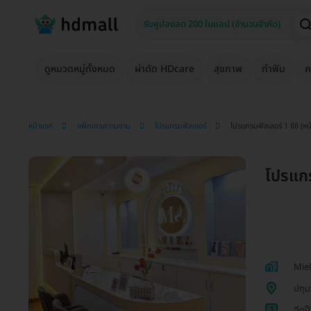
ดูหมวดหมู่ทั้งหมด
ผ่าตัด HDcare
สุขภาพ
ทำฟัน
ค
หน้าแรก
แพ็กเกจความงาม
โปรแกรมฟิลเลอร์
โปรแกรมฟิลเลอร์ 1 ซีซี (หน้
โปรแกรม
Miel
ปทุม
1
ฉีดปุ