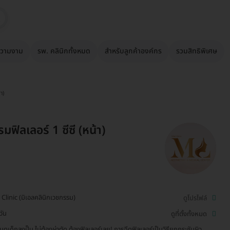
วามงาม
รพ. คลินิกทั้งหมด
สำหรับลูกค้าองค์กร
รวมสิทธิพิเศษ
า)
ฟิลเลอร์ 1 ซีซี (หน้า)
 Clinic (มิเอลคลินิกเวชกรรม)
ดูโปรไฟล์
วัน
ดูที่ตั้งทั้งหมด
๊บดูเด็กลงปั๊บ ไม่ต้องผ่าตัด ต้องฟิลเลอร์เลย! การฉีดฟิลเลอร์เป็นวิธียกกระชับผิว