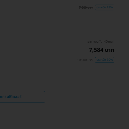
7,900 บาท
ประหยัด 28%
ราคาจองกับ HDmall
7,584 บาท
10,900 บาท
ประหยัด 30%
รแกรมฟิลเลอร์