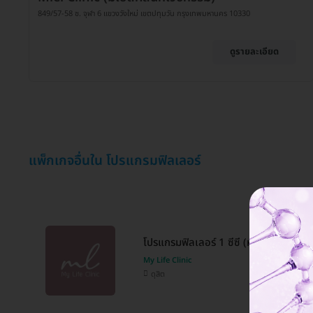
849/57-58 ซ. จุฬา 6 แขวงวังใหม่ เขตปทุมวัน กรุงเทพมหานคร 10330
ดูรายละเอียด
แพ็กเกจอื่นใน โปรแกรมฟิลเลอร์
โปรแกรมฟิลเลอร์ 1 ซีซี (หน้า)
My Life Clinic
ดุสิต