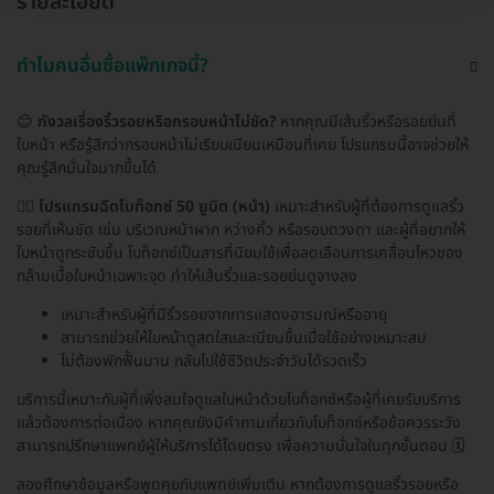
รายละเอียด
ทำไมคนอื่นซื้อแพ็กเกจนี้?
😊
กังวลเรื่องริ้วรอยหรือกรอบหน้าไม่ชัด?
หากคุณมีเส้นริ้วหรือรอยย่นที่
ใบหน้า หรือรู้สึกว่ากรอบหน้าไม่เรียบเนียนเหมือนที่เคย โปรแกรมนี้อาจช่วยให้
คุณรู้สึกมั่นใจมากขึ้นได้
👩‍⚕️
โปรแกรมฉีดโบท็อกซ์ 50 ยูนิต (หน้า)
เหมาะสำหรับผู้ที่ต้องการดูแลริ้ว
รอยที่เห็นชัด เช่น บริเวณหน้าผาก หว่างคิ้ว หรือรอบดวงตา และผู้ที่อยากให้
ใบหน้าดูกระชับขึ้น โบท็อกซ์เป็นสารที่นิยมใช้เพื่อลดเลือนการเคลื่อนไหวของ
กล้ามเนื้อใบหน้าเฉพาะจุด ทำให้เส้นริ้วและรอยย่นดูจางลง
เหมาะสำหรับผู้ที่มีริ้วรอยจากการแสดงอารมณ์หรืออายุ
สามารถช่วยให้ใบหน้าดูสดใสและเนียนขึ้นเมื่อใช้อย่างเหมาะสม
ไม่ต้องพักฟื้นนาน กลับไปใช้ชีวิตประจำวันได้รวดเร็ว
บริการนี้เหมาะกับผู้ที่เพิ่งสนใจดูแลใบหน้าด้วยโบท็อกซ์หรือผู้ที่เคยรับบริการ
แล้วต้องการต่อเนื่อง หากคุณยังมีคำถามเกี่ยวกับโบท็อกซ์หรือข้อควรระวัง
สามารถปรึกษาแพทย์ผู้ให้บริการได้โดยตรง เพื่อความมั่นใจในทุกขั้นตอน 🗓️
ลองศึกษาข้อมูลหรือพูดคุยกับแพทย์เพิ่มเติม หากต้องการดูแลริ้วรอยหรือ