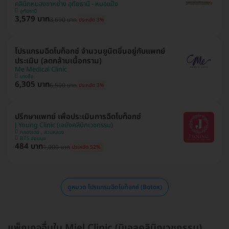
คลินิกหนองขาหย่าง อุทัยธานี - หมอแป้ง
อุทัยธานี
3,579 บาท
3,690 บาท
ประหยัด 3%
โปรแกรมฉีดโบท็อกซ์ จำนวนยูนิตขึ้นอยู่กับแพทย์
ประเมิน (ลดกล้ามเนื้อกราม)
Me Medical Clinic
บางซื่อ
6,305 บาท
6,500 บาท
ประหยัด 3%
ปรึกษาแพทย์ เพื่อประเมินการฉีดโบท็อกซ์
J Young Clinic (เจยังคลินิกเวชกรรม)
คลองเตย , สวนหลวง
BTS อ่อนนุช
484 บาท
1,000 บาท
ประหยัด 52%
ดูหมวด โปรแกรมฉีดโบท็อกซ์ (Botox)
แพ็กเกจอื่นใน Miel Clinic (มิเอลคลินิกเวชกรรม)