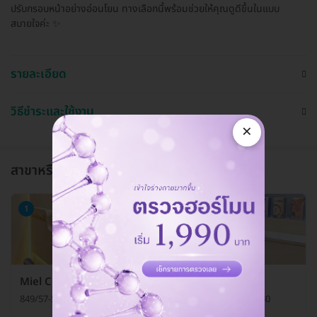
ปรับกรอบหน้าอย่างอ่อนโยน ทางเลือกนี้พร้อมช่วยให้คุณดูดีขึ้นในแบบ
สบายใจค่ะ ✨
รายละเอียด
วิธีชำระและใช้งาน
×
สาขาหรือแผนกที่ให้บริการ
1
Miel Clinic (มิเอลคลินิกเวชกรรม)
849/57-58 ซ. จุฬา 6 แขวงวังใหม่ เขตปทุมวัน กรุงเทพมหานคร 10330