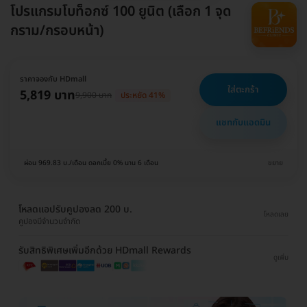
โปรแกรมโบท็อกซ์ 100 ยูนิต (เลือก 1 จุด
กราม/กรอบหน้า)
ราคาจองกับ HDmall
ใส่ตะกร้า
5,819 บาท
9,900 บาท
ประหยัด 41%
แชทกับแอดมิน
ผ่อน 969.83 บ./เดือน ดอกเบี้ย 0% นาน 6 เดือน
ขยาย
โหลดแอปรับคูปองลด 200 บ.
โหลดเลย
คูปองมีจำนวนจำกัด
รับสิทธิพิเศษเพิ่มอีกด้วย HDmall Rewards
ดูเพิ่ม