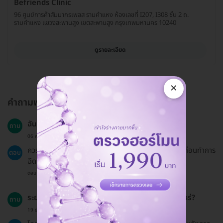
Befriends Clinic
96 ศูนย์การค้าสัมมากรเพลส รามคำแหง ห้องเลขที่ I207, I308 ชั้น 2 ถ.
รามคำแหง แขวงสะพานสูง เขตสะพานสูง กรุงเทพมหานคร 10240
ดูรายละเอียด
×
คำถามพบบ่อย
ฉันควรเตรียมตัวอย่างไรสำหรับการทำโบท็อกซ์?
ถาม
06 พ.ค. 2023
ควรหลีกเลี่ยงการใช้ยาแอสไพรินหรือยาต้านการอักเสบก่อนทำการ
ตอบ
ฉีด และหากคุณมีประวัติการแพ้ควรปรึกษาแพทย์ก่อน
ตอบโดยทีมงาน HD
ระยะเวลาที่คาดว่าจะฟื้นตัวหลังการทำโบท็อกซ์คือเท่าไหร่?
ถาม
19 ธ.ค. 2024