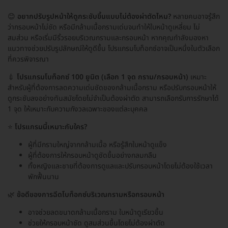
😊
อยากปรับรูปหน้าให้ดูกระชับขึ้นแบบไม่ต้องผ่าตัดไหม?
หลายคนอาจรู้สึก
ว่ากรอบหน้าไม่ชัด หรือมีกล้ามเนื้อกรามเด่นจนทำให้ใบหน้าดูเหลี่ยม ไม่
สมส่วน หรือเริ่มมีริ้วรอยบริเวณกรามและกรอบหน้า หากคุณกำลังมองหา
แนวทางช่วยปรับรูปลักษณ์ให้ดูดีขึ้น โปรแกรมโบท็อกซ์อาจเป็นหนึ่งในตัวเลือก
ที่ควรพิจารณา
💉
โปรแกรมโบท็อกซ์ 100 ยูนิต (เลือก 1 จุด กราม/กรอบหน้า)
เหมาะ
สำหรับผู้ที่ต้องการลดความเด่นชัดของกล้ามเนื้อกราม หรือปรับกรอบหน้าให้
ดูกระชับลงอย่างทันสมัยโดยไม่จำเป็นต้องผ่าตัด สามารถเลือกรับการรักษาได้
1 จุด ให้เหมาะกับความกังวลเฉพาะของแต่ละบุคคล
⭐
โปรแกรมนี้เหมาะกับใคร?
ผู้ที่มีกรามใหญ่จากกล้ามเนื้อ หรือรู้สึกใบหน้าดูแข็ง
ผู้ที่ต้องการให้กรอบหน้าดูชัดขึ้นอย่างกลมกลืน
ทั้งหญิงและชายที่ต้องการดูแลและปรับกรอบหน้าโดยไม่ต้องใช้เวลา
พักฟื้นนาน
🌿
ข้อดีของการฉีดโบท็อกซ์บริเวณกรามหรือกรอบหน้า
อาจช่วยลดขนาดกล้ามเนื้อกราม ใบหน้าดูเรียวขึ้น
ช่วยให้กรอบหน้าชัด ดูสมส่วนขึ้นโดยไม่ต้องผ่าตัด